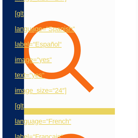
[glt
language=“Spanish“
label=“Español“
image=“yes“
text=“yes“
image_size=“24″]
[glt
language=“French“
label=“Français“