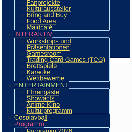
Fanprojekte
Aussteller & Fanprojekte
Kulturaussteller
Showacts
Bring and Buy
Workshops & Präsentationen
Food Area
Helfende
Maidcafé
Marketing & Sponsoring
INTERAKTIV
Presse & Content Creator
Workshops und
Präsentationen
Verein wie.mai.kai e. V
Gamesroom
Kontakt
Trading Card Games (TCG)
Brettspiele
Karaoke
Wettbewerbe
ENTERTAINMENT
Ehrengäste
Showacts
Anime-Kino
Kulturprogramm
Cosplayball
Programm
Programm 2026