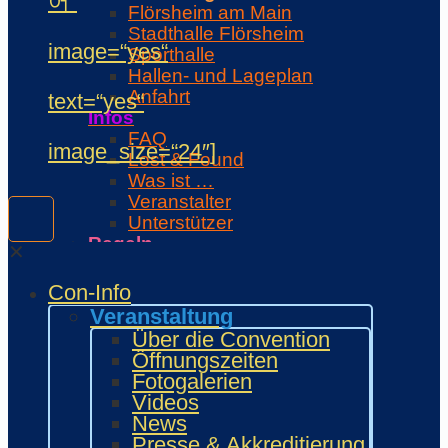
어“
Flörsheim am Main
Stadthalle Flörsheim
image=“yes“
Sporthalle
Hallen- und Lageplan
Anfahrt
text=“yes“
Infos
FAQ
image_size=“24″]
Lost & Found
Was ist …
Veranstalter
Unterstützer
Regeln
✕
Con-Regeln
Cosplaywaffen- und -
Con-Info
Requisitenregeln
Veranstaltung
MARKTPLATZ
Über die Convention
Händler
Öffnungszeiten
Zeichner und Künstler
Fotogalerien
Fanprojekte
Videos
Kulturaussteller
News
Bring and Buy
Presse & Akkreditierung