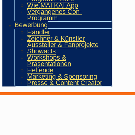
Wie.MAI.KAI App
Vergangenes Con-
Programm
Bewerbung
Händler
Zeichner & Künstler
Aussteller & Fanprojekte
Showacts
Workshops &
Präsentationen
Helfende
Marketing & Sponsoring
Presse & Content Creator