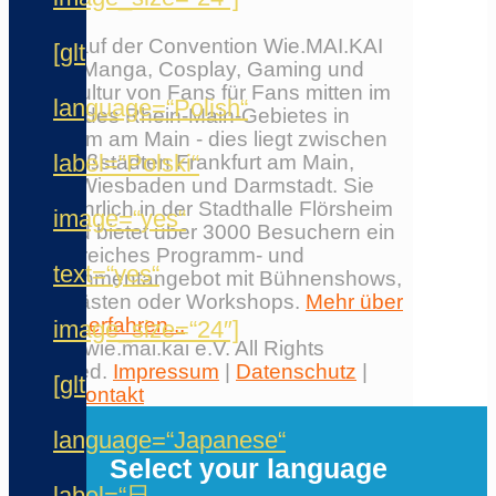
Erlebe auf der Convention Wie.MAI.KAI
[glt
Anime, Manga, Cosplay, Gaming und
Japankultur von Fans für Fans mitten im
language=“Polish“
Herzen des Rhein-Main-Gebietes in
Flörsheim am Main - dies liegt zwischen
label=“Polski“
den Großstädten Frankfurt am Main,
Mainz, Wiesbaden und Darmstadt. Sie
findet jährlich in der Stadthalle Flörsheim
image=“yes“
statt und bietet über 3000 Besuchern ein
umfangreiches Programm- und
text=“yes“
Entertainmentangebot mit Bühnenshows,
Ehrengästen oder Workshops.
Mehr über
die Con erfahren...
image_size=“24″]
© 2026 wie.mai.kai e.V. All Rights
Reserved.
Impressum
|
Datenschutz
|
[glt
AGB
|
Kontakt
✕
language=“Japanese“
Select your language
label=“日