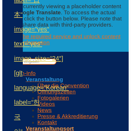
You are currently viewing a placeholder content
from
Google Translate
. To access the actual
本“
content, click the button below. Please note that
this will share data with third-party providers.
image=“yes“
Accept the required service and unlock content
Further information
text=“yes“
Contact
✕
image_size=“24″]
✕
[glt
Con-Info
Veranstaltung
Über die Convention
language=“Korean“
Öffnungszeiten
Fotogalerien
label=“한
Videos
News
국
Presse & Akkreditierung
Kontakt
Veranstaltungsort