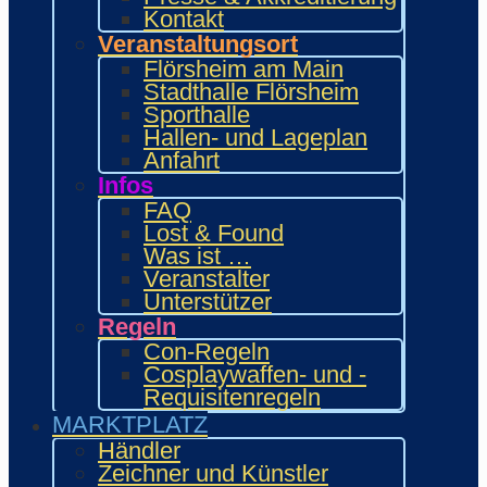
Food Area
Kontakt
Maidcafé
Veranstaltungsort
INTERAKTIV
Flörsheim am Main
Workshops und Präsentationen
Stadthalle Flörsheim
Gamesroom
Sporthalle
Trading Card Games (TCG)
Hallen- und Lageplan
Brettspiele
Anfahrt
Karaoke
Infos
Wettbewerbe
FAQ
ENTERTAINMENT
Lost & Found
Ehrengäste
Was ist …
Showacts
Veranstalter
Anime-Kino
Unterstützer
Kulturprogramm
Regeln
Cosplayball
Programm
Con-Regeln
Programm 2026
Cosplaywaffen- und -
Wie.MAI.KAI App
Requisitenregeln
Vergangenes Con-Programm
MARKTPLATZ
Bewerbung
Händler
Händler
Zeichner und Künstler
Zeichner & Künstler