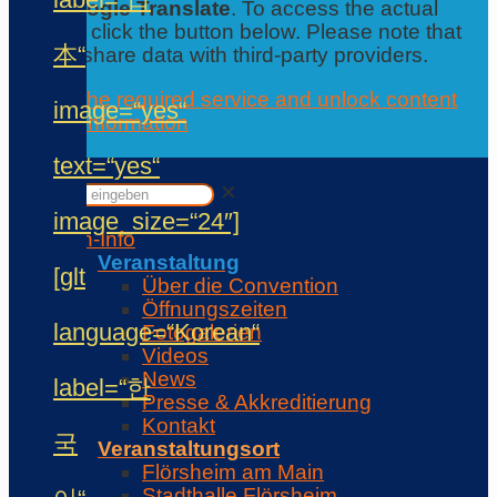
from
Google Translate
. To access the actual
content, click the button below. Please note that
本“
this will share data with third-party providers.
Accept the required service and unlock content
image=“yes“
Further information
Contact
text=“yes“
✕
✕
image_size=“24″]
Con-Info
Veranstaltung
[glt
Über die Convention
Öffnungszeiten
language=“Korean“
Fotogalerien
Videos
News
label=“한
Presse & Akkreditierung
Kontakt
국
Veranstaltungsort
Flörsheim am Main
Stadthalle Flörsheim