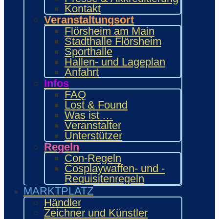
INTERAKTIV
Kontakt
Workshops und Präsentationen
Veranstaltungsort
Gamesroom
Flörsheim am Main
Trading Card Games (TCG)
Stadthalle Flörsheim
Brettspiele
Sporthalle
Karaoke
Hallen- und Lageplan
Wettbewerbe
Anfahrt
ENTERTAINMENT
Infos
Ehrengäste
FAQ
Showacts
Lost & Found
Anime-Kino
Was ist …
Kulturprogramm
Veranstalter
Cosplayball
Unterstützer
Programm
Regeln
Programm 2026
Con-Regeln
Wie.MAI.KAI App
Cosplaywaffen- und -
Vergangenes Con-Programm
Requisitenregeln
Bewerbung
MARKTPLATZ
Händler
Zeichner & Künstler
Händler
Aussteller & Fanprojekte
Zeichner und Künstler