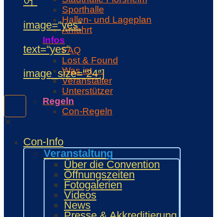
어“
Sporthalle
Hallen- und Lageplan
image=“yes“
Anfahrt
Infos
text=“yes“
FAQ
Lost & Found
Was ist …
image_size=“24″]
Veranstalter
Unterstützer
Regeln
Con-Regeln
Cosplaywaffen- und -
✕
Requisitenregeln
Con-Info
MARKTPLATZ
Händler
Veranstaltung
Zeichner und Künstler
Über die Convention
Fanprojekte
Öffnungszeiten
Kulturaussteller
Fotogalerien
Bring and Buy
Videos
Food Area
News
Maidcafé
Presse & Akkreditierung