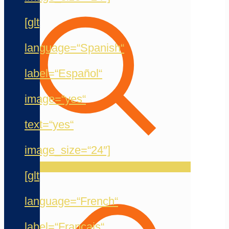
[glt
language=“Spanish“
label=“Español“
image=“yes“
text=“yes“
image_size=“24″]
[glt
language=“French“
label=“Français“