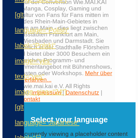
Erlebe auf der Convention Wie.MAI.KAI
Anime, Manga, Cosplay, Gaming und
[glt
Japankultur von Fans für Fans mitten im
Herzen des Rhein-Main-Gebietes in
Flörsheim am Main - dies liegt zwischen
language=“Polish“
den Großstädten Frankfurt am Main,
Mainz, Wiesbaden und Darmstadt. Sie
label=“Polski“
findet jährlich in der Stadthalle Flörsheim
statt und bietet über 3000 Besuchern ein
image=“yes“
umfangreiches Programm- und
Entertainmentangebot mit Bühnenshows,
Ehrengästen oder Workshops.
Mehr über
text=“yes“
die Con erfahren...
© 2026 wie.mai.kai e.V. All Rights
image_size=“24″]
Reserved.
Impressum
|
Datenschutz
|
AGB
|
Kontakt
✕
[glt
Select your language
language=“Japanese“
You are currently viewing a placeholder content
label=“日