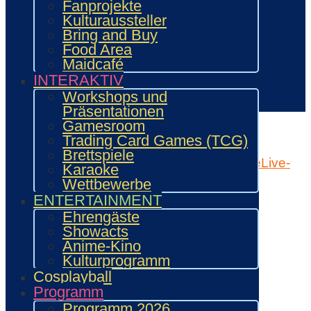
Showacts
Fanprojekte
Workshops & Präsentationen
Kulturaussteller
Helfende
Bring and Buy
Marketing & Sponsoring
Food Area
Presse & Content Creator
Maidcafé
INTERAKTIV
Verein wie.mai.kai e. V
Workshops und
Kontakt
Präsentationen
Home
Attraktionen
Gamesroom
Programm
Trading Card Games (TCG)
Lageplan
Aussteller
Gäste
Quest
Mehr
Brettspiele
Programm (Hauptseite)
Shedule
Timetable
Live-
Karaoke
Ticker
Meine Favoriten
Wettbewerbe
×
ENTERTAINMENT
Ehrengäste
Home
Showacts
Mein Ticket
Anime-Kino
Ticketbestellung
Kulturprogramm
Programmplan
Cosplayball
Timetable
Programm
Live-Ticker
Programm 2026
Ausstellerverzeichnis