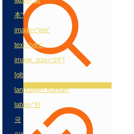
本“
image=“yes“
text=“yes“
image_size=“24″]
[glt
language=“Korean“
label=“한
국