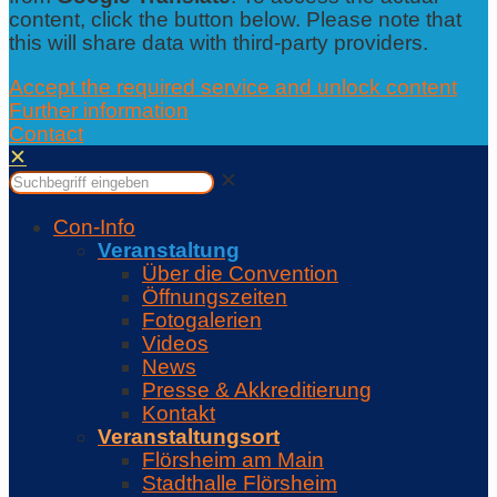
content, click the button below. Please note that
this will share data with third-party providers.
Accept the required service and unlock content
Further information
Contact
✕
✕
Con-Info
Veranstaltung
Über die Convention
Öffnungszeiten
Fotogalerien
Videos
News
Presse & Akkreditierung
Kontakt
Veranstaltungsort
Flörsheim am Main
Stadthalle Flörsheim