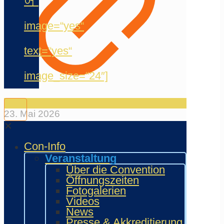
어“
image=“yes“
text=“yes“
image_size=“24″]
23. Mai 2026
✕
Peggy Pollow
Con-Info
(Synchronsprecherin)
Veranstaltung
Über die Convention
Öffnungszeiten
20. Mai 2026
Fotogalerien
Videos
News
Presse & Akkreditierung