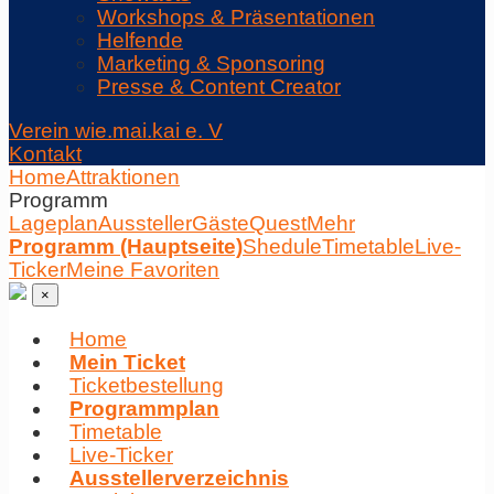
Workshops & Präsentationen
Helfende
Marketing & Sponsoring
Presse & Content Creator
Verein wie.mai.kai e. V
Kontakt
Home
Attraktionen
Programm
Lageplan
Aussteller
Gäste
Quest
Mehr
Programm (Hauptseite)
Shedule
Timetable
Live-
Ticker
Meine Favoriten
×
Home
Mein Ticket
Ticketbestellung
Programmplan
Timetable
Live-Ticker
Ausstellerverzeichnis