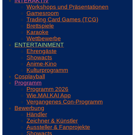
INTERAKTIV
Workshops und Präsentationen
Gamesroom
Trading Card Games (TCG)
Brettspiele
Karaoke
Wettbewerbe
ENTERTAINMENT
Ehrengäste
Showacts
Anime-Kino
Kulturprogramm
Cosplayball
Programm
Programm 2026
Wie.MAI.KAI App
Vergangenes Con-Programm
Bewerbung
Händler
Zeichner & Künstler
Aussteller & Fanprojekte
Showacts