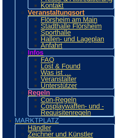
Kontakt
Veranstaltungsort
Flörsheim am Main
Stadthalle Flörsheim
Sporthalle
Hallen- und Lageplan
Anfahrt
Infos
FAQ
Lost & Found
Was ist …
Veranstalter
Unterstützer
Regeln
Con-Regeln
Cosplaywaffen- und -
Requisitenregeln
MARKTPLATZ
Händler
Zeichner und Künstler