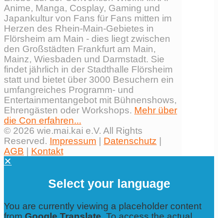
Anime, Manga, Cosplay, Gaming und
Japankultur von Fans für Fans mitten im
Herzen des Rhein-Main-Gebietes in
Flörsheim am Main - dies liegt zwischen
den Großstädten Frankfurt am Main,
Mainz, Wiesbaden und Darmstadt. Sie
findet jährlich in der Stadthalle Flörsheim
statt und bietet über 3000 Besuchern ein
umfangreiches Programm- und
Entertainmentangebot mit Bühnenshows,
Ehrengästen oder Workshops.
Mehr über
die Con erfahren...
© 2026 wie.mai.kai e.V. All Rights
Reserved.
Impressum
|
Datenschutz
|
AGB
|
Kontakt
✕
Select your language
You are currently viewing a placeholder content
from
Google Translate
. To access the actual