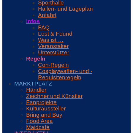
Sporthalle
Hallen- und Lageplan
Anfahrt
Infos
FAQ
Lost & Found
Was ist …
Veranstalter
Unterstützer
Regeln
Con-Regeln
Cosplaywaffen- und -
Requisitenregeln
MARKTPLATZ
Händler
Zeichner und Künstler
Fanprojekte
Kulturaussteller
Bring and Buy
Food Area
Maidcafé