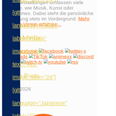
und Veranstaltungen umfassen viele
Bereiche, wie Musik, Kunst oder
[glt
Videogames. Dabei steht die persönliche
Begegnung stets im Vordergrund.
Mehr
über den Verein erfahren...
language=“Polish“
Social Media
label=“Polski“
image=“yes“
text=“yes“
Neuste Posts
image_size=“24″]
23. Mai 2026
[glt
language=“Japanese“
label=“日