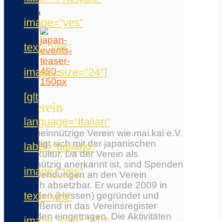
Main-
Gebiet
image=“yes“
text=“yes“
image_size=“24″]
[glt
Der Verein
language=“Italian“
Der gemeinnützige Verein wie.mai.kai e.V.
beschäftigt sich mit der japanischen
label=“Italiano“
Populärkultur. Da der Verein als
gemeinnützig anerkannt ist, sind Spenden
image=“yes“
und Zuwendungen an den Verein
steuerlich absetzbar. Er wurde 2009 in
text=“yes“
Wiesbaden (Hessen) gegründet und
anschließend in das Vereinsregister
Wiesbaden eingetragen. Die Aktivitäten
image_size=“24″]