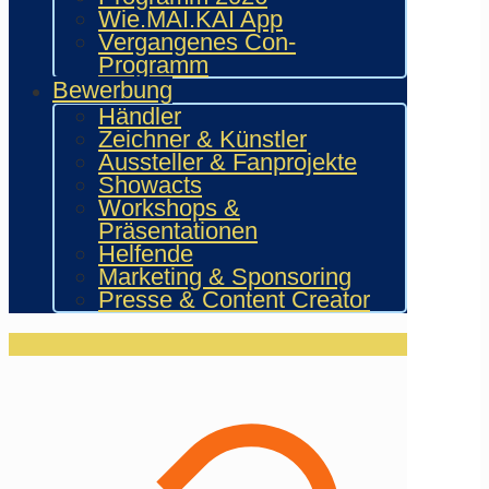
Wie.MAI.KAI App
Vergangenes Con-
Programm
Bewerbung
Händler
Zeichner & Künstler
Aussteller & Fanprojekte
Showacts
Workshops &
Präsentationen
Helfende
Marketing & Sponsoring
Presse & Content Creator