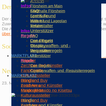
Anfahrt
Der Verein
Infos
Flörsheim am Main
FAQ
Stadthalle Flörsheim
Lost & Found
Sporthalle
Der gemeinnützige Verein wie.mai.kai e.V. beschäftigt 
Was ist …
Hallen- und Lageplan
Zuwendungen an den Verein steuerlich absetzbar. Er 
Veranstalter
Anfahrt
Die Aktivitäten und Veranstaltungen umfassen viele B
Unterstützer
Infos
über den Verein erfahren...
Regeln
FAQ
Con-Regeln
Lost & Found
Social Media
Cosplaywaffen- und -
Was ist …
Requisitenregeln
Veranstalter
MARKTPLATZ
Unterstützer
Händler
Regeln
Zeichner und Künstler
Con-Regeln
Neuste Posts
Fanprojekte
Cosplaywaffen- und -Requisitenregeln
Kulturaussteller
MARKTPLATZ
Bring and Buy
Händler
23. Mai 2026
Food Area
Zeichner und Künstler
Maidcafé Maido no Kisetsu
Fanprojekte
Kulturaussteller
Händler
Bring and Buy
Zeichner und Künstler
Food Area