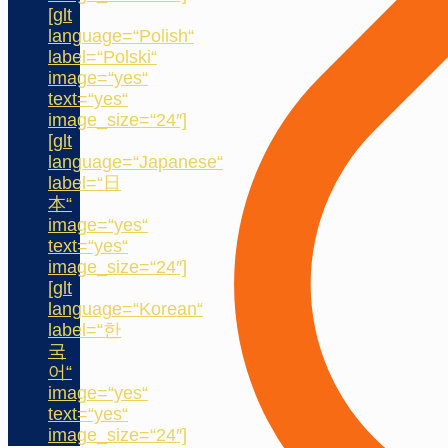
[glt
language=“Polish“
label=“Polski“
image=“yes“
text=“yes“
image_size=“24″]
[glt
language=“Japanese“
label=“日
本“
image=“yes“
text=“yes“
image_size=“24″]
[glt
language=“Korean“
label=“한
국
어“
image=“yes“
text=“yes“
image_size=“24″]