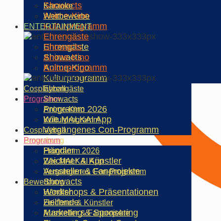
Showacts
Karaoke
Anime-Kino
Wettbewerbe
Kulturprogramm
ENTERTAINMENT
Ehrengäste
Ehrengäste
Showacts
Showacts
Anime-Kino
Anime-Kino
Kulturprogramm
Kulturprogramm
Cosplayball
Ehrengäste
Programm
Showacts
Programm 2026
Anime-Kino
Wie.MAI.KAI App
Kulturprogramm
Vergangenes Con-Programm
Cosplayball
Bewerbung
Programm
Händler
Programm 2026
Zeichner & Künstler
Wie.MAI.KAI App
Aussteller & Fanprojekte
Vergangenes Con-Programm
Showacts
Bewerbung
Workshops & Präsentationen
Händler
Helfende
Zeichner & Künstler
Marketing & Sponsoring
Aussteller & Fanprojekte