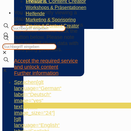
Presse & Content Creator
Showacts
Workshops & Präsentationen
You are currently viewing a
Helfende
placeholder content from
Marketing & Sponsoring
Google Translate
. To access
Presse & Content Creator
✕
the actual content, click the
button below. Please note
that this will share data with
third-party providers.
✕
Accept the required service
and unlock content
✕
Further information
Sprachen
[glt
language=“German“
label=“Deutsch“
image=“yes“
text=“yes“
image_size=“24″]
[glt
language=“English“