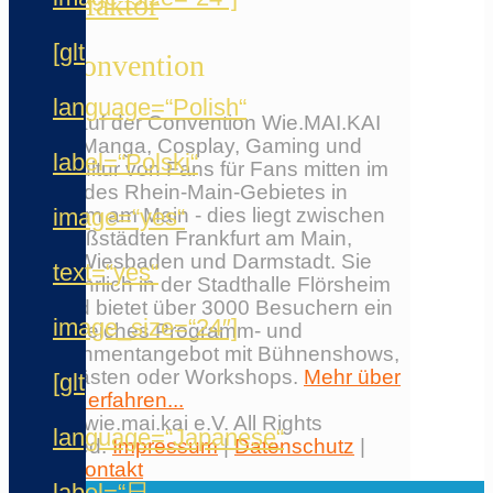
Chaosfaktor
[glt
Die Convention
language=“Polish“
Erlebe auf der Convention Wie.MAI.KAI
Anime, Manga, Cosplay, Gaming und
label=“Polski“
Japankultur von Fans für Fans mitten im
Herzen des Rhein-Main-Gebietes in
image=“yes“
Flörsheim am Main - dies liegt zwischen
den Großstädten Frankfurt am Main,
Mainz, Wiesbaden und Darmstadt. Sie
text=“yes“
findet jährlich in der Stadthalle Flörsheim
statt und bietet über 3000 Besuchern ein
image_size=“24″]
umfangreiches Programm- und
Entertainmentangebot mit Bühnenshows,
Ehrengästen oder Workshops.
Mehr über
[glt
die Con erfahren...
© 2026 wie.mai.kai e.V. All Rights
language=“Japanese“
Reserved.
Impressum
|
Datenschutz
|
AGB
|
Kontakt
label=“日
✕