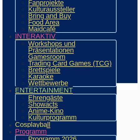
Vergangenes Con-Programm
Fanprojekte
Bewerbung
Kulturaussteller
Händler
Bring and Buy
Zeichner & Künstler
Food Area
Aussteller & Fanprojekte
Maidcafé
Showacts
INTERAKTIV
Workshops & Präsentationen
Workshops und
Helfende
Präsentationen
Marketing & Sponsoring
Gamesroom
Presse & Content Creator
Trading Card Games (TCG)
Brettspiele
Verein wie.mai.kai e. V
Karaoke
Kontakt
Wettbewerbe
ENTERTAINMENT
Ehrengäste
Showacts
Anime-Kino
Kulturprogramm
Cosplayball
Programm
Programm 2026