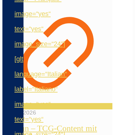
image=“yes“
text=“yes“
image_size=“24″]
[glt
language=“Italian“
label=“Italiano“
image=“yes“
12. Mai 2026
text=“yes“
Reelfun – TCG-Content mit
image_size=“24″]