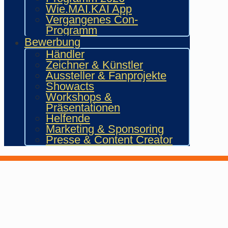
Wie.MAI.KAI App
Vergangenes Con-
Programm
Bewerbung
Händler
Zeichner & Künstler
Aussteller & Fanprojekte
Showacts
Workshops &
Präsentationen
Helfende
Marketing & Sponsoring
Presse & Content Creator