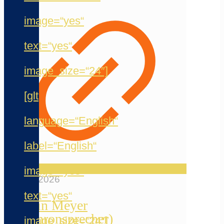
image=“yes“
text=“yes“
image_size=“24″]
[glt
language=“English“
label=“English“
image=“yes“
20. Mai 2026
text=“yes“
Jermain Meyer
(Synchronsprecher)
image_size=“24″]