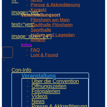
어“
Presse & Akkreditierung
Kontakt
image=“yes“
Veranstaltungsort
Flörsheim am Main
text=“yes“
Stadthalle Flörsheim
Sporthalle
Hallen- und Lageplan
image_size=“24″]
Anfahrt
Infos
FAQ
Lost & Found
Was ist …
✕
Veranstalter
Con-Info
Unterstützer
Regeln
Veranstaltung
Con-Regeln
Über die Convention
Cosplaywaffen- und -
Öffnungszeiten
Requisitenregeln
Fotogalerien
MARKTPLATZ
Videos
Händler
News
Zeichner und Künstler
Presse & Akkreditierung