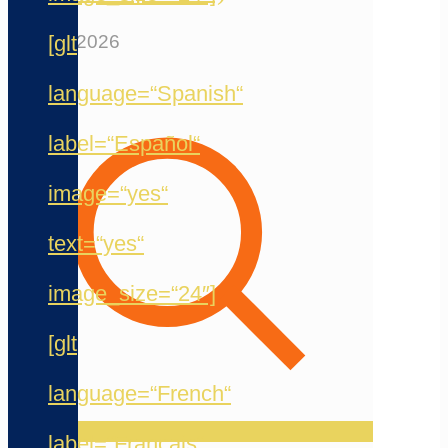
[glt
12. Mai 2026
language=“Spanish“
label=“Español“
image=“yes“
text=“yes“
image_size=“24″]
[glt
language=“French“
label=“Français“