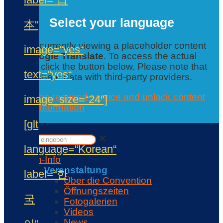
Select your language
本“
You are currently viewing a placeholder content
image=“yes“
from
Google Translate
. To access the actual
content, click the button below. Please note that
text=“yes“
this will share data with third-party providers.
Accept the required service and unlock content
image_size=“24″]
Further information
Contact
[glt
✕
✕
language=“Korean“
Con-Info
Veranstaltung
label=“한
Über die Convention
Öffnungszeiten
국
Fotogalerien
Videos
News