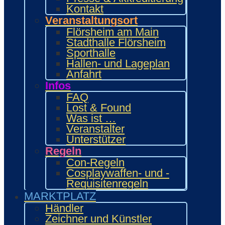
Fanprojekte
Kontakt
Kulturaussteller
Veranstaltungsort
Bring and Buy
Flörsheim am Main
Food Area
Stadthalle Flörsheim
Maidcafé
Sporthalle
INTERAKTIV
Hallen- und Lageplan
Workshops und Präsentationen
Anfahrt
Gamesroom
Infos
Trading Card Games (TCG)
FAQ
Brettspiele
Lost & Found
Karaoke
Was ist …
Wettbewerbe
Veranstalter
ENTERTAINMENT
Unterstützer
Ehrengäste
Regeln
Showacts
Con-Regeln
Anime-Kino
Cosplaywaffen- und -
Kulturprogramm
Requisitenregeln
Cosplayball
MARKTPLATZ
Programm
Programm 2026
Händler
Wie.MAI.KAI App
Zeichner und Künstler