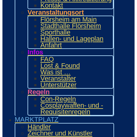
INTERAKTIV
Kontakt
Workshops und Präsentationen
Veranstaltungsort
Gamesroom
Flörsheim am Main
Trading Card Games (TCG)
Stadthalle Flörsheim
Brettspiele
Sporthalle
Karaoke
Hallen- und Lageplan
Wettbewerbe
Anfahrt
ENTERTAINMENT
Infos
Ehrengäste
FAQ
Showacts
Lost & Found
Anime-Kino
Was ist …
Kulturprogramm
Veranstalter
Cosplayball
Unterstützer
Programm
Regeln
Programm 2026
Con-Regeln
Wie.MAI.KAI App
Cosplaywaffen- und -
Vergangenes Con-Programm
Requisitenregeln
Bewerbung
MARKTPLATZ
Händler
Zeichner & Künstler
Händler
Aussteller & Fanprojekte
Zeichner und Künstler