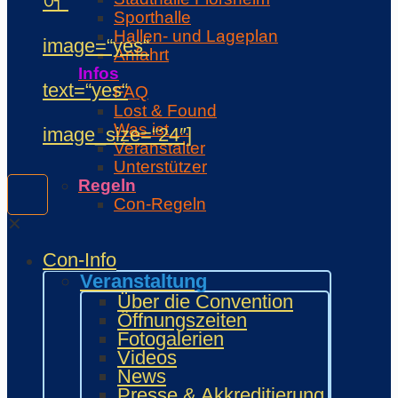
어“
Sporthalle
Hallen- und Lageplan
image=“yes“
Anfahrt
Infos
text=“yes“
FAQ
Lost & Found
Was ist …
image_size=“24″]
Veranstalter
Unterstützer
Regeln
Con-Regeln
Cosplaywaffen- und -
✕
Requisitenregeln
Con-Info
MARKTPLATZ
Händler
Veranstaltung
Zeichner und Künstler
Über die Convention
Fanprojekte
Öffnungszeiten
Kulturaussteller
Fotogalerien
Bring and Buy
Videos
Food Area
News
Maidcafé
Presse & Akkreditierung