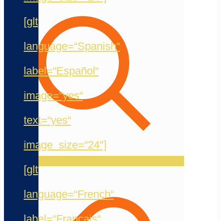
[glt
language=“Spanish“
label=“Español“
image=“yes“
text=“yes“
image_size=“24″]
[glt
language=“French“
label=“Français“