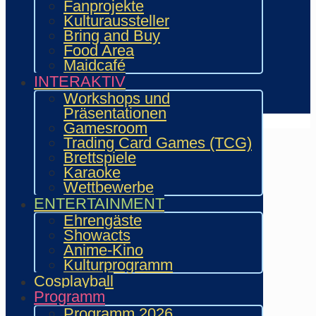
Showacts
Fanprojekte
Workshops & Präsentationen
Kulturaussteller
Helfende
Bring and Buy
Marketing & Sponsoring
Food Area
Presse & Content Creator
Maidcafé
INTERAKTIV
Verein wie.mai.kai e. V
Workshops und
Kontakt
Präsentationen
Gamesroom
Trading Card Games (TCG)
Brettspiele
Karaoke
Wettbewerbe
ENTERTAINMENT
Ehrengäste
Showacts
Anime-Kino
Kulturprogramm
Cosplayball
Programm
Programm 2026