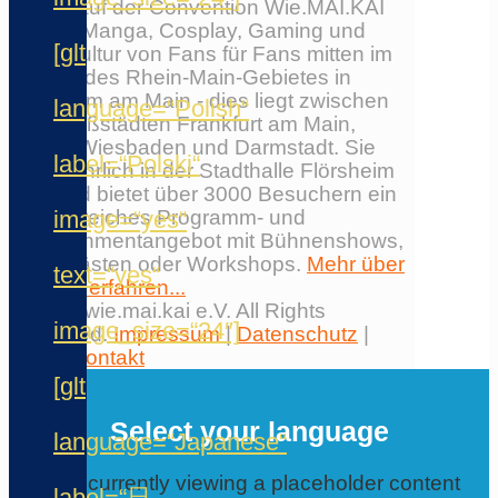
Erlebe auf der Convention Wie.MAI.KAI
Anime, Manga, Cosplay, Gaming und
[glt
Japankultur von Fans für Fans mitten im
Herzen des Rhein-Main-Gebietes in
Flörsheim am Main - dies liegt zwischen
language=“Polish“
den Großstädten Frankfurt am Main,
Mainz, Wiesbaden und Darmstadt. Sie
label=“Polski“
findet jährlich in der Stadthalle Flörsheim
statt und bietet über 3000 Besuchern ein
image=“yes“
umfangreiches Programm- und
Entertainmentangebot mit Bühnenshows,
Ehrengästen oder Workshops.
Mehr über
text=“yes“
die Con erfahren...
© 2026 wie.mai.kai e.V. All Rights
image_size=“24″]
Reserved.
Impressum
|
Datenschutz
|
AGB
|
Kontakt
✕
[glt
Select your language
language=“Japanese“
You are currently viewing a placeholder content
label=“日