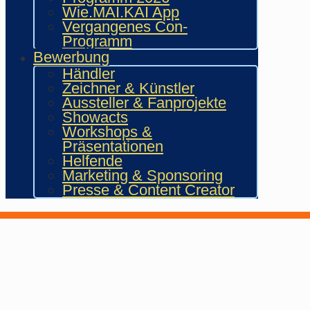
Wie.MAI.KAI App
Vergangenes Con-
Programm
Bewerbung
Händler
Zeichner & Künstler
Aussteller & Fanprojekte
Showacts
Workshops &
Präsentationen
Helfende
Marketing & Sponsoring
Presse & Content Creator