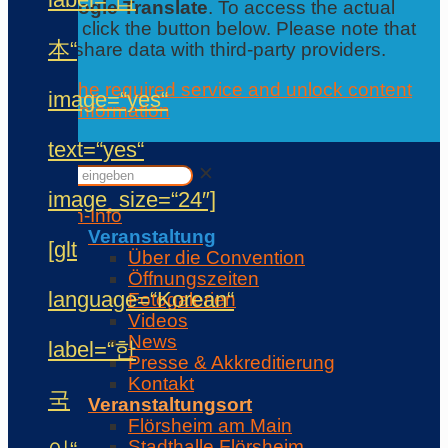
from
Google Translate
. To access the actual
content, click the button below. Please note that
本“
this will share data with third-party providers.
Accept the required service and unlock content
image=“yes“
Further information
Contact
text=“yes“
✕
✕
image_size=“24″]
Con-Info
Veranstaltung
[glt
Über die Convention
Öffnungszeiten
language=“Korean“
Fotogalerien
Videos
News
label=“한
Presse & Akkreditierung
Kontakt
국
Veranstaltungsort
Flörsheim am Main
Stadthalle Flörsheim