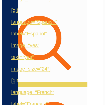
[glt
language=“Spanish“
label=“Español“
image=“yes“
text=“yes“
image_size=“24″]
[glt
language=“French“
label=“Français“