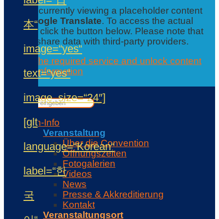
You are currently viewing a placeholder content
from
Google Translate
. To access the actual
本“
content, click the button below. Please note that
this will share data with third-party providers.
image=“yes“
Accept the required service and unlock content
Further information
text=“yes“
Contact
✕
image_size=“24″]
✕
[glt
Con-Info
Veranstaltung
Über die Convention
language=“Korean“
Öffnungszeiten
Fotogalerien
label=“한
Videos
News
국
Presse & Akkreditierung
Kontakt
Veranstaltungsort