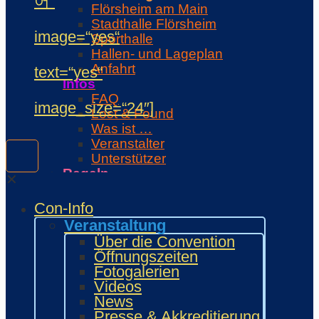
어“
Flörsheim am Main
Stadthalle Flörsheim
image=“yes“
Sporthalle
Hallen- und Lageplan
Anfahrt
text=“yes“
Infos
FAQ
image_size=“24″]
Lost & Found
Was ist …
Veranstalter
Unterstützer
Regeln
✕
Con-Regeln
Cosplaywaffen- und -
Con-Info
Requisitenregeln
Veranstaltung
MARKTPLATZ
Über die Convention
Händler
Öffnungszeiten
Zeichner und Künstler
Fotogalerien
Fanprojekte
Videos
Kulturaussteller
News
Bring and Buy
Presse & Akkreditierung