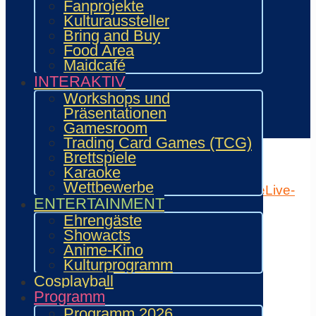
Fanprojekte
Aussteller & Fanprojekte
Kulturaussteller
Showacts
Bring and Buy
Workshops & Präsentationen
Food Area
Helfende
Maidcafé
Marketing & Sponsoring
INTERAKTIV
Presse & Content Creator
Workshops und
Präsentationen
Verein wie.mai.kai e. V
Gamesroom
Kontakt
Trading Card Games (TCG)
Home
Attraktionen
Brettspiele
Programm
Karaoke
Lageplan
Aussteller
Gäste
Quest
Mehr
Wettbewerbe
Programm (Hauptseite)
Shedule
Timetable
Live-
ENTERTAINMENT
Ticker
Meine Favoriten
Ehrengäste
×
Showacts
Anime-Kino
Home
Kulturprogramm
Mein Ticket
Ticketbestellung
Cosplayball
Programmplan
Programm
Timetable
Programm 2026