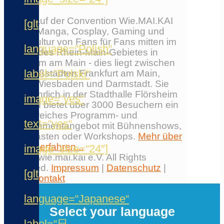
Erlebe auf der Convention Wie.MAI.KAI
[glt
Anime, Manga, Cosplay, Gaming und
Japankultur von Fans für Fans mitten im
language=“Polish“
Herzen des Rhein-Main-Gebietes in
Flörsheim am Main - dies liegt zwischen
label=“Polski“
den Großstädten Frankfurt am Main,
Mainz, Wiesbaden und Darmstadt. Sie
findet jährlich in der Stadthalle Flörsheim
image=“yes“
statt und bietet über 3000 Besuchern ein
umfangreiches Programm- und
text=“yes“
Entertainmentangebot mit Bühnenshows,
Ehrengästen oder Workshops.
Mehr über
die Con erfahren...
image_size=“24″]
© 2026 wie.mai.kai e.V. All Rights
Reserved.
Impressum
|
Datenschutz
|
[glt
AGB
|
Kontakt
✕
language=“Japanese“
Select your language
label=“日