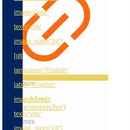
image=“yes“
text=“yes“
image_size=“24″]
[glt
language=“English“
20. Mai 2026
label=“English“
Jermain Meyer
image=“yes“
(Synchronsprecher)
text=“yes“
12. Mai 2026
image_size=“24″]