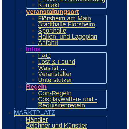
Food Area
Kontakt
Maidcafé
Veranstaltungsort
INTERAKTIV
Flörsheim am Main
Workshops und Präsentationen
Stadthalle Flörsheim
Gamesroom
Sporthalle
Trading Card Games (TCG)
Hallen- und Lageplan
Brettspiele
Anfahrt
Karaoke
Infos
Wettbewerbe
FAQ
ENTERTAINMENT
Lost & Found
Ehrengäste
Was ist …
Showacts
Veranstalter
Anime-Kino
Unterstützer
Kulturprogramm
Regeln
Cosplayball
Programm
Con-Regeln
Programm 2026
Cosplaywaffen- und -
Wie.MAI.KAI App
Requisitenregeln
Vergangenes Con-Programm
MARKTPLATZ
Bewerbung
Händler
Händler
Zeichner und Künstler
Zeichner & Künstler