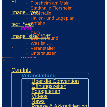
어“
Flörsheim am Main
Stadthalle Flörsheim
image=“yes“
Sporthalle
Hallen- und Lageplan
Anfahrt
text=“yes“
Infos
FAQ
image_size=“24″]
Lost & Found
Was ist …
Veranstalter
Unterstützer
Regeln
✕
Con-Regeln
Cosplaywaffen- und -
Con-Info
Requisitenregeln
Veranstaltung
MARKTPLATZ
Über die Convention
Händler
Öffnungszeiten
Zeichner und Künstler
Fotogalerien
Fanprojekte
Videos
Kulturaussteller
News
Bring and Buy
Presse & Akkreditierung