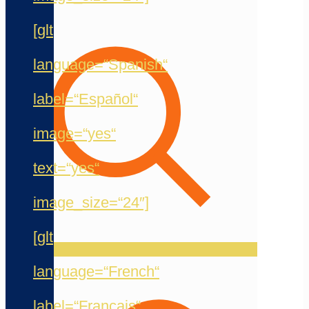
[glt
language=“Spanish“
label=“Español“
image=“yes“
text=“yes“
image_size=“24″]
[glt
language=“French“
label=“Français“