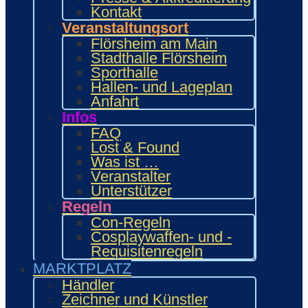
Food Area
Kontakt
Maidcafé
Veranstaltungsort
INTERAKTIV
Flörsheim am Main
Workshops und Präsentationen
Stadthalle Flörsheim
Gamesroom
Sporthalle
Trading Card Games (TCG)
Hallen- und Lageplan
Brettspiele
Anfahrt
Karaoke
Infos
Wettbewerbe
FAQ
ENTERTAINMENT
Lost & Found
Ehrengäste
Was ist …
Showacts
Veranstalter
Anime-Kino
Unterstützer
Kulturprogramm
Regeln
Cosplayball
Programm
Con-Regeln
Programm 2026
Cosplaywaffen- und -
Wie.MAI.KAI App
Requisitenregeln
Vergangenes Con-Programm
MARKTPLATZ
Bewerbung
Händler
Händler
Zeichner und Künstler
Zeichner & Künstler