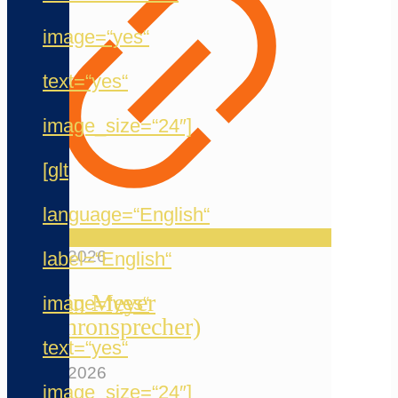
image=“yes“
text=“yes“
image_size=“24″]
[glt
language=“English“
20. Mai 2026
label=“English“
Jermain Meyer
image=“yes“
(Synchronsprecher)
text=“yes“
12. Mai 2026
image_size=“24″]