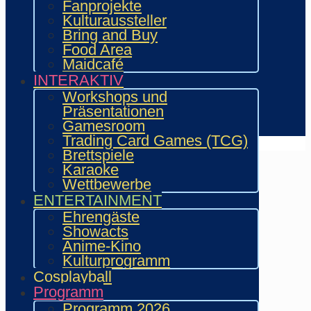
Fanprojekte
Aussteller & Fanprojekte
Kulturaussteller
Showacts
Bring and Buy
Workshops & Präsentationen
Food Area
Helfende
Maidcafé
Marketing & Sponsoring
INTERAKTIV
Presse & Content Creator
Workshops und
Präsentationen
Verein wie.mai.kai e. V
Gamesroom
Kontakt
Trading Card Games (TCG)
Brettspiele
Karaoke
Wettbewerbe
ENTERTAINMENT
Ehrengäste
Showacts
Anime-Kino
Kulturprogramm
Cosplayball
Programm
Programm 2026