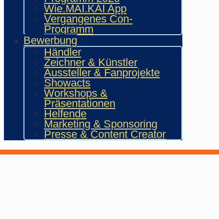
Wie.MAI.KAI App
Vergangenes Con-
Programm
Bewerbung
Händler
Zeichner & Künstler
Aussteller & Fanprojekte
Showacts
Workshops &
Präsentationen
Helfende
Marketing & Sponsoring
Presse & Content Creator