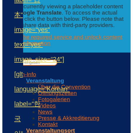
You are currently viewing a placeholder content
from
Google Translate
. To access the actual
本“
content, click the button below. Please note that
this will share data with third-party providers.
image=“yes“
Accept the required service and unlock content
Further information
text=“yes“
Contact
✕
image_size=“24″]
✕
[glt
Con-Info
Veranstaltung
Über die Convention
language=“Korean“
Öffnungszeiten
Fotogalerien
label=“한
Videos
News
국
Presse & Akkreditierung
Kontakt
Veranstaltungsort