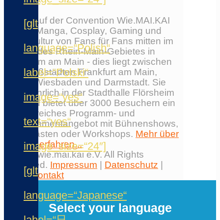
Erlebe auf der Convention Wie.MAI.KAI
[glt
Anime, Manga, Cosplay, Gaming und
Japankultur von Fans für Fans mitten im
language=“Polish“
Herzen des Rhein-Main-Gebietes in
Flörsheim am Main - dies liegt zwischen
label=“Polski“
den Großstädten Frankfurt am Main,
Mainz, Wiesbaden und Darmstadt. Sie
findet jährlich in der Stadthalle Flörsheim
image=“yes“
statt und bietet über 3000 Besuchern ein
umfangreiches Programm- und
text=“yes“
Entertainmentangebot mit Bühnenshows,
Ehrengästen oder Workshops.
Mehr über
die Con erfahren...
image_size=“24″]
© 2026 wie.mai.kai e.V. All Rights
Reserved.
Impressum
|
Datenschutz
|
[glt
AGB
|
Kontakt
✕
language=“Japanese“
Select your language
label=“日