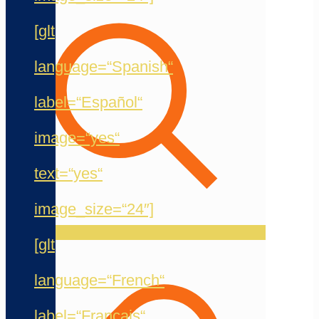
[glt
language=“Spanish“
label=“Español“
image=“yes“
text=“yes“
image_size=“24″]
[glt
language=“French“
label=“Français“