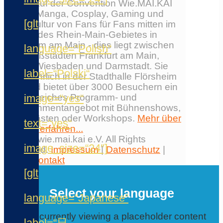
Erlebe auf der Convention Wie.MAI.KAI
Anime, Manga, Cosplay, Gaming und
[glt
Japankultur von Fans für Fans mitten im
Herzen des Rhein-Main-Gebietes in
Flörsheim am Main - dies liegt zwischen
language=“Polish“
den Großstädten Frankfurt am Main,
Mainz, Wiesbaden und Darmstadt. Sie
label=“Polski“
findet jährlich in der Stadthalle Flörsheim
statt und bietet über 3000 Besuchern ein
image=“yes“
umfangreiches Programm- und
Entertainmentangebot mit Bühnenshows,
Ehrengästen oder Workshops.
Mehr über
text=“yes“
die Con erfahren...
© 2026 wie.mai.kai e.V. All Rights
image_size=“24″]
Reserved.
Impressum
|
Datenschutz
|
AGB
|
Kontakt
✕
[glt
Select your language
language=“Japanese“
You are currently viewing a placeholder content
label=“日