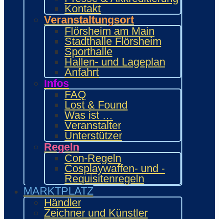
INTERAKTIV
Kontakt
Workshops und Präsentationen
Veranstaltungsort
Gamesroom
Flörsheim am Main
Trading Card Games (TCG)
Stadthalle Flörsheim
Brettspiele
Sporthalle
Karaoke
Hallen- und Lageplan
Wettbewerbe
Anfahrt
ENTERTAINMENT
Infos
Ehrengäste
FAQ
Showacts
Lost & Found
Anime-Kino
Was ist …
Kulturprogramm
Veranstalter
Cosplayball
Unterstützer
Programm
Regeln
Programm 2026
Con-Regeln
Wie.MAI.KAI App
Cosplaywaffen- und -
Vergangenes Con-Programm
Requisitenregeln
Bewerbung
MARKTPLATZ
Händler
Zeichner & Künstler
Händler
Aussteller & Fanprojekte
Zeichner und Künstler