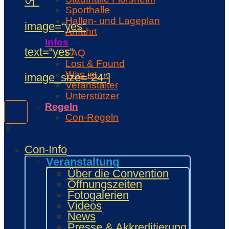
어“
Sporthalle
Hallen- und Lageplan
image=“yes“
Anfahrt
Infos
text=“yes“
FAQ
Lost & Found
Was ist …
image_size=“24″]
Veranstalter
Unterstützer
Regeln
Con-Regeln
Cosplaywaffen- und -
✕
Requisitenregeln
Con-Info
MARKTPLATZ
Händler
Veranstaltung
Zeichner und Künstler
Über die Convention
Fanprojekte
Öffnungszeiten
Kulturaussteller
Fotogalerien
Bring and Buy
Videos
Food Area
News
Maidcafé
Presse & Akkreditierung