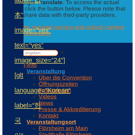
from
Google Translate
. To access the actual
content, click the button below. Please note that
本“
this will share data with third-party providers.
Accept the required service and unlock content
image=“yes“
Further information
Contact
text=“yes“
✕
✕
image_size=“24″]
Con-Info
Veranstaltung
[glt
Über die Convention
Öffnungszeiten
language=“Korean“
Fotogalerien
Videos
News
label=“한
Presse & Akkreditierung
Kontakt
국
Veranstaltungsort
Flörsheim am Main
Stadthalle Flörsheim