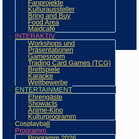
Showacts
Fanprojekte
Workshops & Präsentationen
Kulturaussteller
Helfende
Bring and Buy
Marketing & Sponsoring
Food Area
Presse & Content Creator
Maidcafé
INTERAKTIV
Verein wie.mai.kai e. V
Workshops und
Kontakt
Präsentationen
Gamesroom
Trading Card Games (TCG)
Brettspiele
Karaoke
Wettbewerbe
ENTERTAINMENT
Ehrengäste
Showacts
Anime-Kino
Kulturprogramm
Cosplayball
Programm
Programm 2026