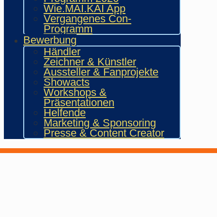
Wie.MAI.KAI App
Vergangenes Con-
Programm
Bewerbung
Händler
Zeichner & Künstler
Aussteller & Fanprojekte
Showacts
Workshops &
Präsentationen
Helfende
Marketing & Sponsoring
Presse & Content Creator