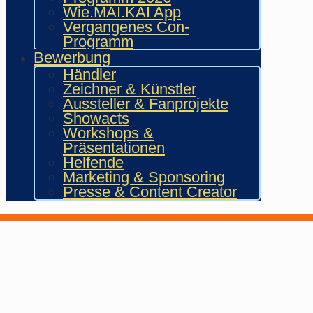
Wie.MAI.KAI App
Vergangenes Con-
Programm
Bewerbung
Händler
Zeichner & Künstler
Aussteller & Fanprojekte
Showacts
Workshops &
Präsentationen
Helfende
Marketing & Sponsoring
Presse & Content Creator