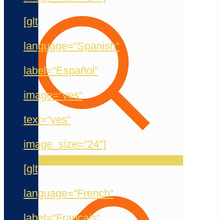
[glt
language=“Spanish“
label=“Español“
image=“yes“
text=“yes“
image_size=“24″]
[glt
language=“French“
label=“Français“