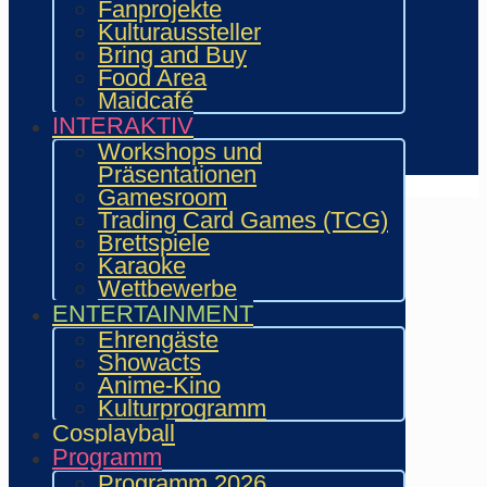
Showacts
Fanprojekte
Workshops & Präsentationen
Kulturaussteller
Helfende
Bring and Buy
Marketing & Sponsoring
Food Area
Presse & Content Creator
Maidcafé
INTERAKTIV
Verein wie.mai.kai e. V
Workshops und
Kontakt
Präsentationen
Gamesroom
Trading Card Games (TCG)
Brettspiele
Karaoke
Wettbewerbe
ENTERTAINMENT
Ehrengäste
Showacts
Anime-Kino
Kulturprogramm
Cosplayball
Programm
Programm 2026