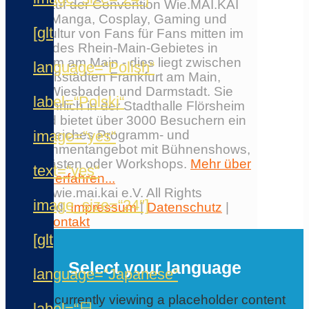
Erlebe auf der Convention Wie.MAI.KAI
Anime, Manga, Cosplay, Gaming und
[glt
Japankultur von Fans für Fans mitten im
Herzen des Rhein-Main-Gebietes in
Flörsheim am Main - dies liegt zwischen
language=“Polish“
den Großstädten Frankfurt am Main,
Mainz, Wiesbaden und Darmstadt. Sie
label=“Polski“
findet jährlich in der Stadthalle Flörsheim
statt und bietet über 3000 Besuchern ein
image=“yes“
umfangreiches Programm- und
Entertainmentangebot mit Bühnenshows,
Ehrengästen oder Workshops.
Mehr über
text=“yes“
die Con erfahren...
© 2026 wie.mai.kai e.V. All Rights
image_size=“24″]
Reserved.
Impressum
|
Datenschutz
|
AGB
|
Kontakt
✕
[glt
Select your language
language=“Japanese“
You are currently viewing a placeholder content
label=“日