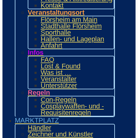
INTERAKTIV
Kontakt
Workshops und Präsentationen
Veranstaltungsort
Gamesroom
Flörsheim am Main
Trading Card Games (TCG)
Stadthalle Flörsheim
Brettspiele
Sporthalle
Karaoke
Hallen- und Lageplan
Wettbewerbe
Anfahrt
ENTERTAINMENT
Infos
Ehrengäste
FAQ
Showacts
Lost & Found
Anime-Kino
Was ist …
Kulturprogramm
Veranstalter
Cosplayball
Unterstützer
Programm
Regeln
Programm 2026
Con-Regeln
Wie.MAI.KAI App
Cosplaywaffen- und -
Vergangenes Con-Programm
Requisitenregeln
Bewerbung
MARKTPLATZ
Händler
Zeichner & Künstler
Händler
Aussteller & Fanprojekte
Zeichner und Künstler