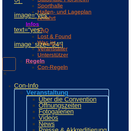
어“
Sporthalle
Hallen- und Lageplan
image=“yes“
Anfahrt
Infos
text=“yes“
FAQ
Lost & Found
Was ist …
image_size=“24″]
Veranstalter
Unterstützer
Regeln
Con-Regeln
Cosplaywaffen- und -
✕
Requisitenregeln
Con-Info
MARKTPLATZ
Händler
Veranstaltung
Zeichner und Künstler
Über die Convention
Fanprojekte
Öffnungszeiten
Kulturaussteller
Fotogalerien
Bring and Buy
Videos
Food Area
News
Maidcafé
Presse & Akkreditierung