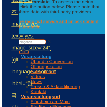
from
Google Translate
. To access the actual
content, click the button below. Please note that
本“
this will share data with third-party providers.
Accept the required service and unlock content
image=“yes“
Further information
Contact
text=“yes“
✕
✕
image_size=“24″]
Con-Info
Veranstaltung
[glt
Über die Convention
Öffnungszeiten
language=“Korean“
Fotogalerien
Videos
News
label=“한
Presse & Akkreditierung
Kontakt
국
Veranstaltungsort
Flörsheim am Main
Stadthalle Flörsheim