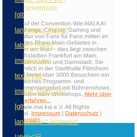
Die Convention
[glt
Erlebe auf der Convention Wie.MAI.KAI
language=“Polish“
Anime, Manga, Cosplay, Gaming und
Japankultur von Fans für Fans mitten im
Herzen des Rhein-Main-Gebietes in
label=“Polski“
Flörsheim am Main - dies liegt zwischen
den Großstädten Frankfurt am Main,
image=“yes“
Mainz, Wiesbaden und Darmstadt. Sie
findet jährlich in der Stadthalle Flörsheim
statt und bietet über 3000 Besuchern ein
text=“yes“
umfangreiches Programm- und
Entertainmentangebot mit Bühnenshows,
image_size=“24″]
Ehrengästen oder Workshops.
Mehr über
die Con erfahren...
[glt
© 2026 wie.mai.kai e.V. All Rights
Reserved.
Impressum
|
Datenschutz
|
AGB
|
Kontakt
language=“Japanese“
✕
label=“日