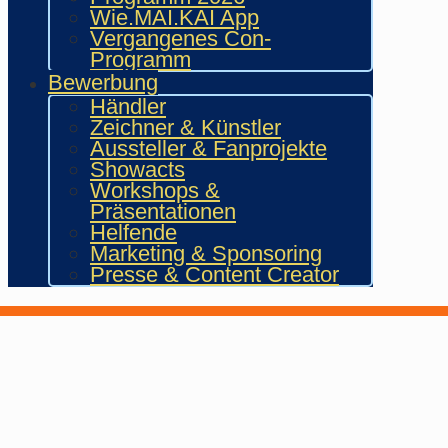
Wie.MAI.KAI App
Vergangenes Con-
Programm
Bewerbung
Händler
Zeichner & Künstler
Aussteller & Fanprojekte
Showacts
Workshops &
Präsentationen
Helfende
Marketing & Sponsoring
Presse & Content Creator