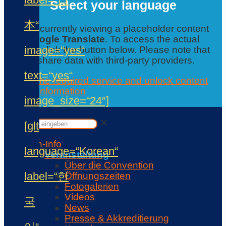
Select your language
本“
You are currently viewing a placeholder content
from
Google Translate
. To access the actual
image=“yes“
content, click the button below. Please note that
this will share data with third-party providers.
text=“yes“
Accept the required service and unlock content
Further information
image_size=“24″]
Contact
✕
✕
[glt
Con-Info
language=“Korean“
Veranstaltung
Über die Convention
label=“한
Öffnungszeiten
Fotogalerien
Videos
국
News
Presse & Akkreditierung