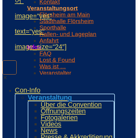
어“
Kontakt
Veranstaltungsort
Flörsheim am Main
image=“yes“
Stadthalle Flörsheim
Sporthalle
text=“yes“
Hallen- und Lageplan
Anfahrt
image_size=“24″]
Infos
FAQ
Lost & Found
Was ist …
Veranstalter
✕
Unterstützer
Regeln
Con-Info
Con-Regeln
Veranstaltung
Cosplaywaffen- und -
Über die Convention
Requisitenregeln
Öffnungszeiten
MARKTPLATZ
Fotogalerien
Händler
Videos
Zeichner und Künstler
News
Fanprojekte
Presse & Akkreditierung
Kulturaussteller