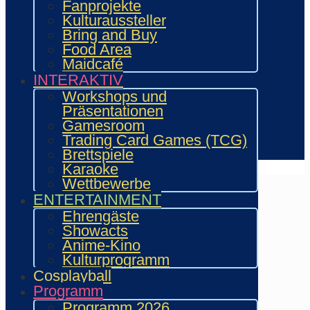
Fanprojekte
Händler
Kulturaussteller
Zeichner & Künstler
Bring and Buy
Aussteller & Fanprojekte
Food Area
Showacts
Maidcafé
Workshops & Präsentationen
INTERAKTIV
Helfende
Workshops und
Marketing & Sponsoring
Präsentationen
Presse & Content Creator
Gamesroom
Verein wie.mai.kai e. V
Trading Card Games (TCG)
Kontakt
Brettspiele
Karaoke
Wettbewerbe
ENTERTAINMENT
Ehrengäste
Showacts
Anime-Kino
Kulturprogramm
Cosplayball
Programm
Programm 2026