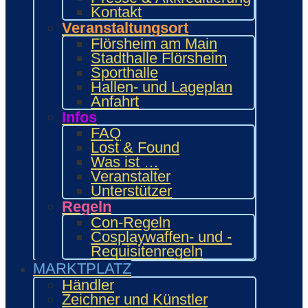
Kontakt
Bring and Buy
Veranstaltungsort
Food Area
Flörsheim am Main
Maidcafé
Stadthalle Flörsheim
INTERAKTIV
Sporthalle
Workshops und Präsentationen
Hallen- und Lageplan
Gamesroom
Anfahrt
Trading Card Games (TCG)
Brettspiele
Infos
Karaoke
FAQ
Wettbewerbe
Lost & Found
ENTERTAINMENT
Was ist …
Ehrengäste
Veranstalter
Showacts
Unterstützer
Anime-Kino
Regeln
Kulturprogramm
Con-Regeln
Cosplayball
Cosplaywaffen- und -
Programm
Requisitenregeln
Programm 2026
MARKTPLATZ
Wie.MAI.KAI App
Händler
Vergangenes Con-Programm
Zeichner und Künstler
Bewerbung