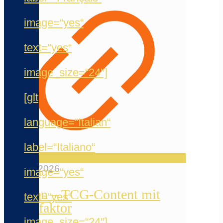
image=“yes“
text=“yes“
image_size=“24″]
[glt
language=“Italian“
label=“Italiano“
12. Mai 2026
image=“yes“
Reelfun – TCG-Content mit
text=“yes“
Chaosfaktor
image_size=“24″]