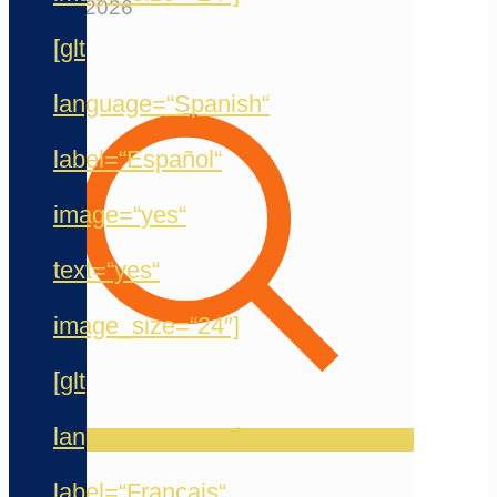
12. Mai 2026
[glt
language=“Spanish“
label=“Español“
image=“yes“
text=“yes“
image_size=“24″]
[glt
language=“French“
label=“Français“