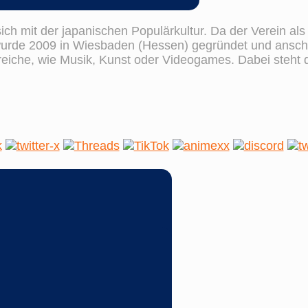
sich mit der japanischen Populärkultur. Da der Verein al
wurde 2009 in Wiesbaden (Hessen) gegründet und anschl
ereiche, wie Musik, Kunst oder Videogames. Dabei steht