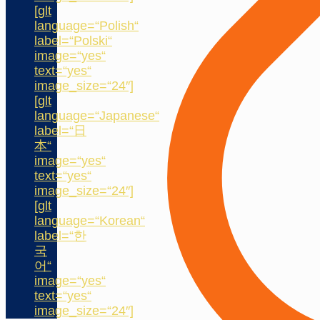
[glt
language=“Polish“
label=“Polski“
image=“yes“
text=“yes“
image_size=“24″]
[glt
language=“Japanese“
label=“日
本“
image=“yes“
text=“yes“
image_size=“24″]
[glt
language=“Korean“
label=“한
국
어“
image=“yes“
text=“yes“
image_size=“24″]