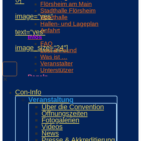
어“
Flörsheim am Main
Stadthalle Flörsheim
image=“yes“
Sporthalle
Hallen- und Lageplan
Anfahrt
text=“yes“
Infos
FAQ
image_size=“24″]
Lost & Found
Was ist …
Veranstalter
Unterstützer
Regeln
✕
Con-Regeln
Cosplaywaffen- und -
Con-Info
Requisitenregeln
Veranstaltung
MARKTPLATZ
Über die Convention
Händler
Öffnungszeiten
Zeichner und Künstler
Fotogalerien
Fanprojekte
Videos
Kulturaussteller
News
Bring and Buy
Presse & Akkreditierung