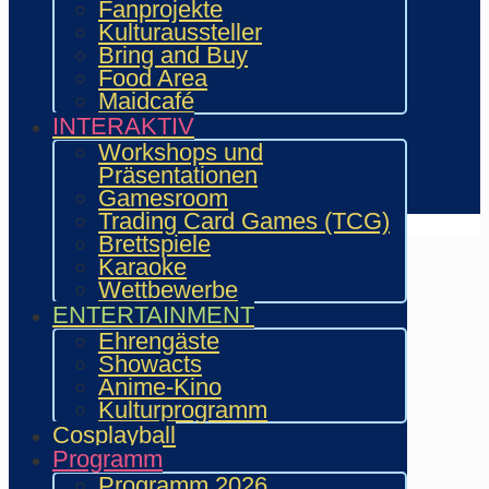
Fanprojekte
Aussteller & Fanprojekte
Kulturaussteller
Showacts
Bring and Buy
Workshops & Präsentationen
Food Area
Helfende
Maidcafé
Marketing & Sponsoring
INTERAKTIV
Presse & Content Creator
Workshops und
Präsentationen
Verein wie.mai.kai e. V
Gamesroom
Kontakt
Trading Card Games (TCG)
Brettspiele
Karaoke
Wettbewerbe
ENTERTAINMENT
Ehrengäste
Showacts
Anime-Kino
Kulturprogramm
Cosplayball
Programm
Programm 2026