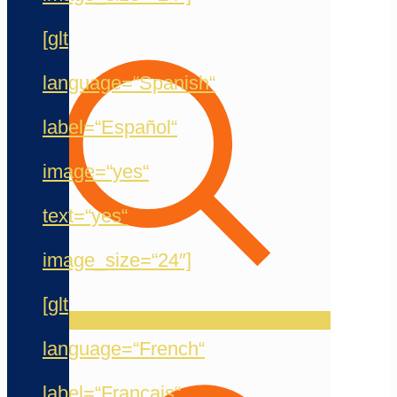
[glt
language=“Spanish“
label=“Español“
image=“yes“
text=“yes“
image_size=“24″]
[glt
language=“French“
label=“Français“