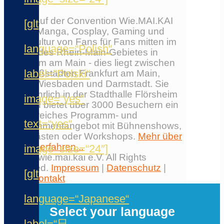
Erlebe auf der Convention Wie.MAI.KAI
[glt
Anime, Manga, Cosplay, Gaming und
Japankultur von Fans für Fans mitten im
language=“Polish“
Herzen des Rhein-Main-Gebietes in
Flörsheim am Main - dies liegt zwischen
label=“Polski“
den Großstädten Frankfurt am Main,
Mainz, Wiesbaden und Darmstadt. Sie
findet jährlich in der Stadthalle Flörsheim
image=“yes“
statt und bietet über 3000 Besuchern ein
umfangreiches Programm- und
text=“yes“
Entertainmentangebot mit Bühnenshows,
Ehrengästen oder Workshops.
Mehr über
die Con erfahren...
image_size=“24″]
© 2026 wie.mai.kai e.V. All Rights
Reserved.
Impressum
|
Datenschutz
|
[glt
AGB
|
Kontakt
✕
language=“Japanese“
Select your language
label=“日