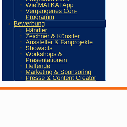
Wie.MAI.KAI App
Vergangenes Con-
Programm
Bewerbung
Händler
Zeichner & Künstler
Aussteller & Fanprojekte
Showacts
Workshops &
Präsentationen
Helfende
Marketing & Sponsoring
Presse & Content Creator