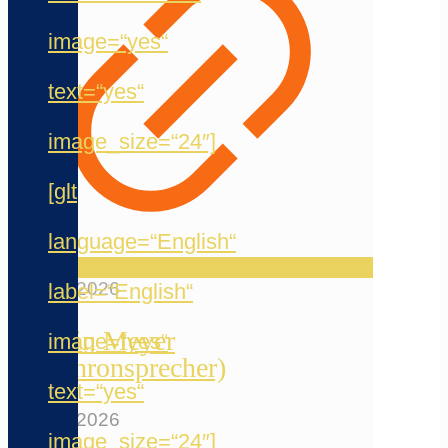
image=“yes“
text=“yes“
image_size=“24″]
[glt
language=“English“
20. Mai 2026
label=“English“
Jermain Meyer
image=“yes“
(Synchronsprecher)
text=“yes“
12. Mai 2026
image_size=“24″]