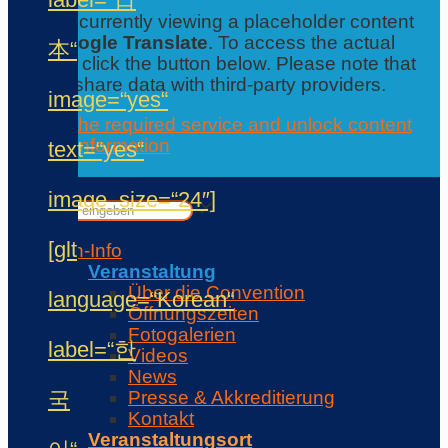
You are currently viewing a placeholder content
from
Google Translate
. To access the actual
本“
content, click the button below. Please note that
this will share data with third-party providers.
image=“yes“
Accept the required service and unlock content
Further information
text=“yes“
Contact
✕
image_size=“24″]
✕
[glt
Con-Info
Veranstaltung
Über die Convention
language=“Korean“
Öffnungszeiten
Fotogalerien
label=“한
Videos
News
국
Presse & Akkreditierung
Kontakt
Veranstaltungsort