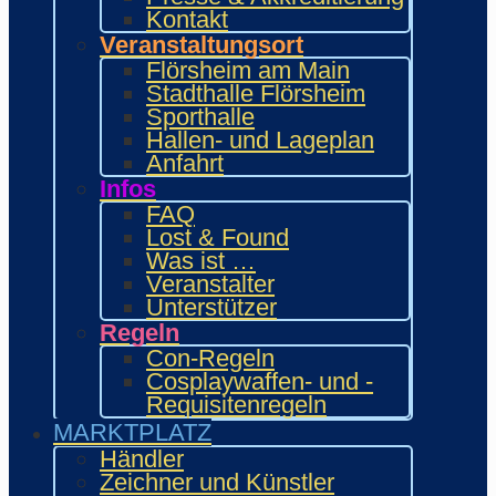
Food Area
Kontakt
Maidcafé
Veranstaltungsort
INTERAKTIV
Flörsheim am Main
Workshops und Präsentationen
Stadthalle Flörsheim
Gamesroom
Sporthalle
Trading Card Games (TCG)
Hallen- und Lageplan
Brettspiele
Anfahrt
Karaoke
Infos
Wettbewerbe
FAQ
ENTERTAINMENT
Lost & Found
Ehrengäste
Was ist …
Showacts
Veranstalter
Anime-Kino
Unterstützer
Kulturprogramm
Regeln
Cosplayball
Programm
Con-Regeln
Programm 2026
Cosplaywaffen- und -
Wie.MAI.KAI App
Requisitenregeln
Vergangenes Con-Programm
MARKTPLATZ
Bewerbung
Händler
Händler
Zeichner und Künstler
Zeichner & Künstler