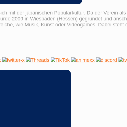
sich mit der japanischen Populärkultur. Da der Verein al
wurde 2009 in Wiesbaden (Hessen) gegründet und anschl
ereiche, wie Musik, Kunst oder Videogames. Dabei steht