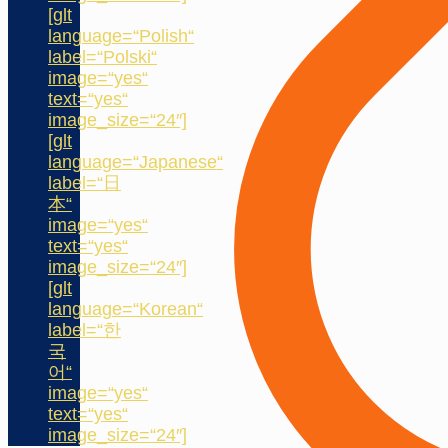
[glt
language=“Polish“
label=“Polski“
image=“yes“
text=“yes“
image_size=“24″]
[glt
language=“Japanese“
label=“日
本“
image=“yes“
text=“yes“
image_size=“24″]
[glt
language=“Korean“
label=“한
국
어“
image=“yes“
text=“yes“
image_size=“24″]