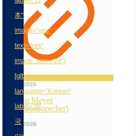
本“
image=“yes“
text=“yes“
image_size=“24″]
[glt
20. Mai 2026
language=“Korean“
Jermain Meyer
label=“한
(Synchronsprecher)
국
12. Mai 2026