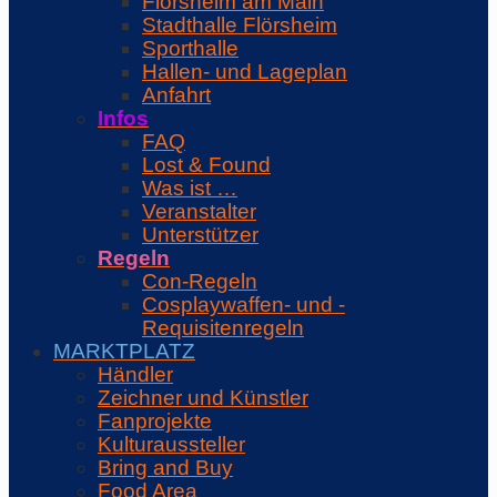
Flörsheim am Main
Stadthalle Flörsheim
Sporthalle
Hallen- und Lageplan
Anfahrt
Infos
FAQ
Lost & Found
Was ist …
Veranstalter
Unterstützer
Regeln
Con-Regeln
Cosplaywaffen- und -
Requisitenregeln
MARKTPLATZ
Händler
Zeichner und Künstler
Fanprojekte
Kulturaussteller
Bring and Buy
Food Area