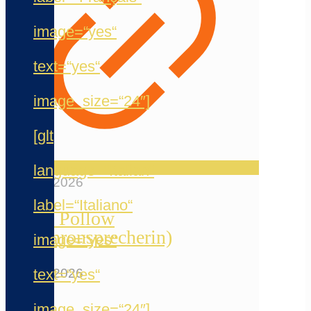
image=“yes“
text=“yes“
image_size=“24″]
[glt
language=“Italian“
23. Mai 2026
label=“Italiano“
Peggy Pollow
(Synchronsprecherin)
image=“yes“
text=“yes“
20. Mai 2026
image_size=“24″]