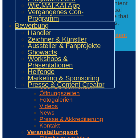
You are currently viewing a placeholder content
Wie.MAI.KAI App
from
Google Translate
. To access the actual
Vergangenes Con-
content, click the button below. Please note that
Programm
this will share data with third-party providers.
Bewerbung
Händler
Accept the required service and unlock content
Zeichner & Künstler
Further information
Aussteller & Fanprojekte
Contact
Showacts
✕
Workshops &
✕
Präsentationen
Helfende
Con-Info
Marketing & Sponsoring
Veranstaltung
Presse & Content Creator
Über die Convention
Öffnungszeiten
Fotogalerien
Videos
News
Presse & Akkreditierung
Kontakt
Veranstaltungsort