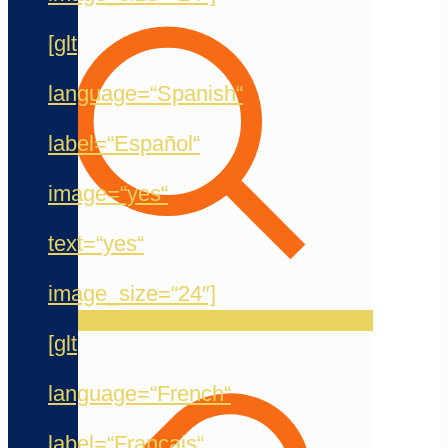
[glt
language=“Spanish“
label=“Español“
image=“yes“
text=“yes“
image_size=“24″]
[glt
language=“French“
label=“Français“