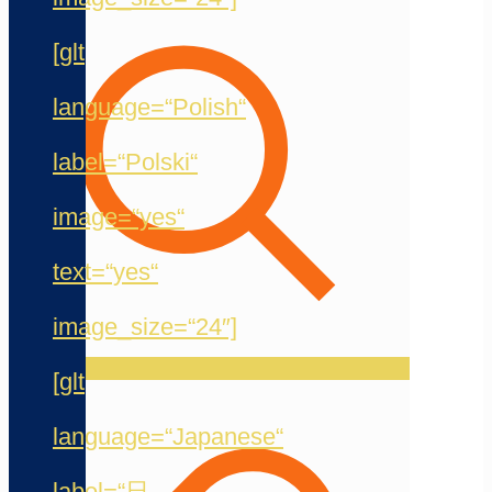
[glt
language=“Polish“
label=“Polski“
image=“yes“
text=“yes“
image_size=“24″]
[glt
language=“Japanese“
label=“日