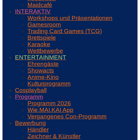
Maidcafé
INTERAKTIV
Workshops und Präsentationen
Gamesroom
Trading Card Games (TCG)
Brettspiele
Karaoke
Wettbewerbe
ENTERTAINMENT
Ehrengäste
Showacts
Anime-Kino
Kulturprogramm
Cosplayball
Programm
Programm 2026
Wie.MAI.KAI App
Vergangenes Con-Programm
Bewerbung
Händler
Zeichner & Künstler