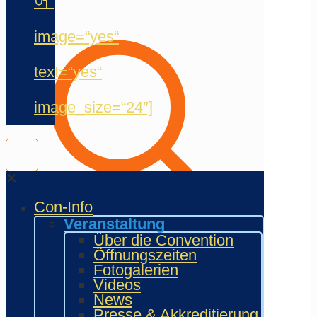
어“
image=“yes“
text=“yes“
image_size=“24″]
✕
Con-Info
Veranstaltung
Über die Convention
Öffnungszeiten
Fotogalerien
Videos
News
Presse & Akkreditierung