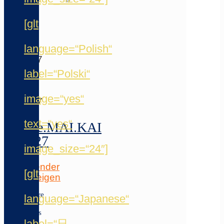
Juni
[glt
5
5.
language=“Polish“
Juni
2027
-
label=“Polski“
6.
Juni
image=“yes“
2027
text=“yes“
Wie.MAI.KAI
2027
image_size=“24″]
Kalender
[glt
anzeigen
Weitere
language=“Japanese“
Japan-
Events
label=“日
im