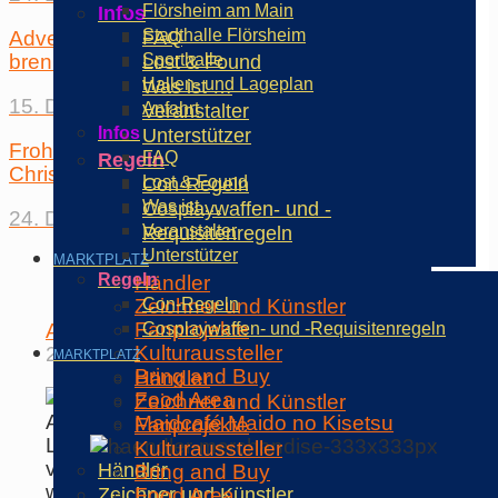
Flörsheim am Main
Infos
Stadthalle Flörsheim
FAQ
Advent, Advent… drei Lichtlein
Sporthalle
brennen
Lost & Found
Hallen- und Lageplan
Was ist …
15. Dezember 2013
Anfahrt
Veranstalter
Infos
Unterstützer
Frohe Weihnachten! Merry
FAQ
Regeln
Christmas! メリークリスマス
Lost & Found
Con-Regeln
Was ist …
Cosplaywaffen- und -
24. Dezember 2013
Veranstalter
Requisitenregeln
Unterstützer
MARKTPLATZ
Regeln
Händler
Zeichner und Künstler
Con-Regeln
Fanprojekte
Cosplaywaffen- und -Requisitenregeln
Alles anzeigen
Kulturaussteller
22. Dezember 2013
MARKTPLATZ
Bring and Buy
Händler
Food Area
Zeichner und Künstler
Advent, Advent.. vier
Maidcafé Maido no Kisetsu
Fanprojekte
Lichtlein brennen… Zum
Kulturaussteller
vierten Advent haben wir
Händler
Bring and Buy
wieder eine eine kreative
Zeichner und Künstler
Food Area