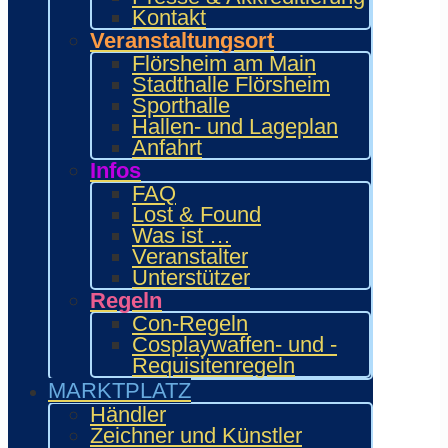
Kontakt
Veranstaltungsort
Flörsheim am Main
Stadthalle Flörsheim
Sporthalle
Hallen- und Lageplan
Anfahrt
Infos
FAQ
Lost & Found
Was ist …
Veranstalter
Unterstützer
Regeln
Con-Regeln
Cosplaywaffen- und -
Requisitenregeln
MARKTPLATZ
Händler
Zeichner und Künstler