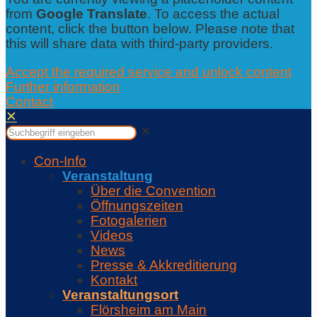
from
Google Translate
. To access the actual
content, click the button below. Please note that
this will share data with third-party providers.
Accept the required service and unlock content
Further information
Contact
✕
✕
Con-Info
Veranstaltung
Über die Convention
Öffnungszeiten
Fotogalerien
Videos
News
Presse & Akkreditierung
Kontakt
Veranstaltungsort
Flörsheim am Main