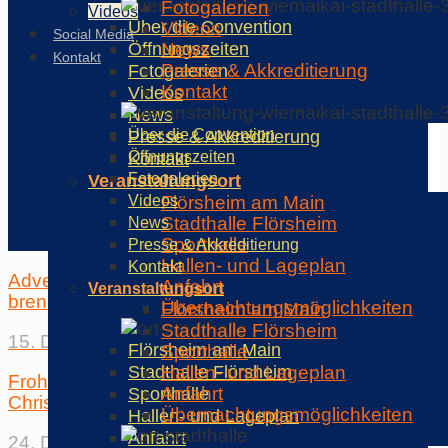
Fotogalerien
Videos
Über die Convention
Videos
Social Media
Öffnungszeiten
News
Kontakt
Gewinnspiel:
Presse & Akkreditierung
Fotogalerien
Kontakt
Videos
Advent, Advent…
News
vier Lichtlein
Über die Convention
Presse & Akkreditierung
Öffnungszeiten
Kontakt
brennen
Fotogalerien
Veranstaltungsort
Videos
Flörsheim am Main
Stadthalle Flörsheim
News
Sporthalle
Presse & Akkreditierung
Hallen- und Lageplan
Kontakt
Advent, Advent… drei Lichtlein
Anfahrt
Veranstaltungsort
brennen
Übernachtungsmöglichkeiten
Flörsheim am Main
Stadthalle Flörsheim
15. Dezember 2013
Flörsheim am Main
Sporthalle
Stadthalle Flörsheim
Hallen- und Lageplan
Frohe Weihnachten! Merry
Anfahrt
Sporthalle
Christmas! メリークリスマス
Übernachtungsmöglichkeiten
Hallen- und Lageplan
Anfahrt
24. Dezember 2013