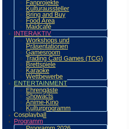
Fanprojekte
Kulturaussteller
Bring and Buy
Food Area
Maidcafé
INTERAKTIV
Workshops und
Präsentationen
Gamesroom
Trading Card Games (TCG)
Brettspiele
Karaoke
23. Mai 2026
Wettbewerbe
ENTERTAINMENT
Peggy Pollow
Ehrengäste
(Synchronsprecherin)
Showacts
Anime-Kino
Kulturprogramm
20. Mai 2026
Cosplayball
Programm
Programm 2026