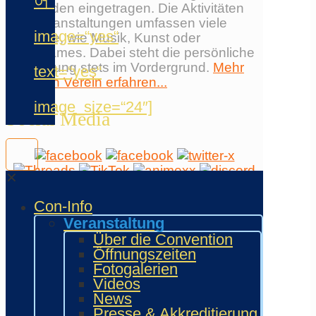
어“
Wiesbaden eingetragen. Die Aktivitäten
und Veranstaltungen umfassen viele
image=“yes“
Bereiche, wie Musik, Kunst oder
Videogames. Dabei steht die persönliche
Begegnung stets im Vordergrund.
Mehr
text=“yes“
über den Verein erfahren...
image_size=“24″]
Social Media
✕
Con-Info
Neuste Posts
Veranstaltung
Über die Convention
Öffnungszeiten
23. Mai 2026
Fotogalerien
Videos
News
Presse & Akkreditierung