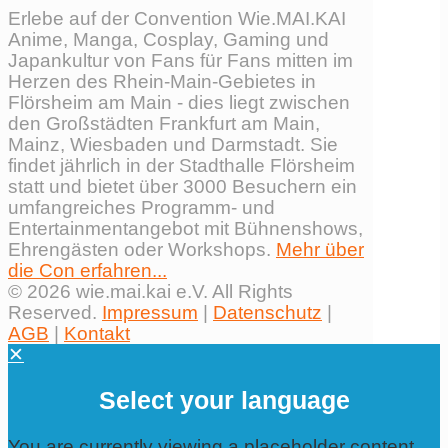
Erlebe auf der Convention Wie.MAI.KAI
Anime, Manga, Cosplay, Gaming und
Japankultur von Fans für Fans mitten im
Herzen des Rhein-Main-Gebietes in
Flörsheim am Main - dies liegt zwischen
den Großstädten Frankfurt am Main,
Mainz, Wiesbaden und Darmstadt. Sie
findet jährlich in der Stadthalle Flörsheim
statt und bietet über 3000 Besuchern ein
umfangreiches Programm- und
Entertainmentangebot mit Bühnenshows,
Ehrengästen oder Workshops.
Mehr über
die Con erfahren...
© 2026 wie.mai.kai e.V. All Rights
Reserved.
Impressum
|
Datenschutz
|
AGB
|
Kontakt
✕
Select your language
You are currently viewing a placeholder content