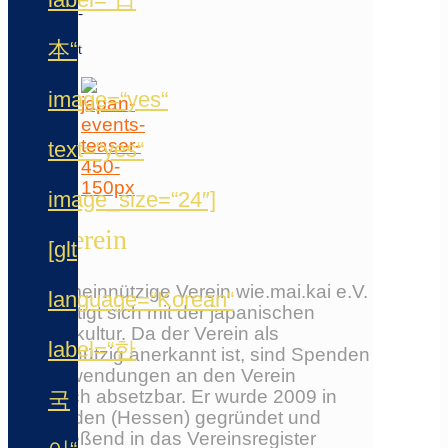
Rhein-
Main-
本“
Gebiet
image=“yes“
text=“yes“
image_size=“24″]
Der Verein
[glt
Der gemeinnützige Verein wie.mai.kai e.V.
language=“Korean“
beschäftigt sich mit der japanischen
Populärkultur. Da der Verein als
label=“한
gemeinnützig anerkannt ist, sind Spenden
und Zuwendungen an den Verein
steuerlich absetzbar. Er wurde 2009 in
국
Wiesbaden (Hessen) gegründet und
anschließend in das Vereinsregister