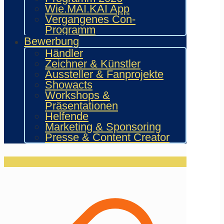
Wie.MAI.KAI App
Vergangenes Con-
Programm
Bewerbung
Händler
Zeichner & Künstler
Aussteller & Fanprojekte
Showacts
Workshops &
Präsentationen
Helfende
Marketing & Sponsoring
Presse & Content Creator