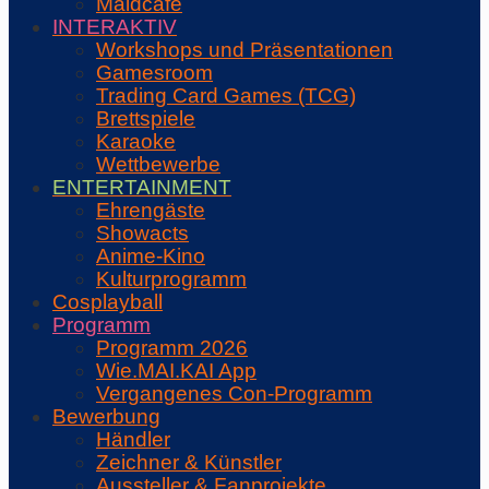
Maidcafé
INTERAKTIV
Workshops und Präsentationen
Gamesroom
Trading Card Games (TCG)
Brettspiele
Karaoke
Wettbewerbe
ENTERTAINMENT
Ehrengäste
Showacts
Anime-Kino
Kulturprogramm
Cosplayball
Programm
Programm 2026
Wie.MAI.KAI App
Vergangenes Con-Programm
Bewerbung
Händler
Zeichner & Künstler
Aussteller & Fanprojekte