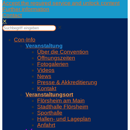
Accept the required service and unlock content
Further information
Contact
✕
✕
Con-Info
Veranstaltung
Über die Convention
Öffnungszeiten
Fotogalerien
Videos
News
Presse & Akkreditierung
Kontakt
Veranstaltungsort
Flörsheim am Main
Stadthalle Flörsheim
Sporthalle
Hallen- und Lageplan
Anfahrt