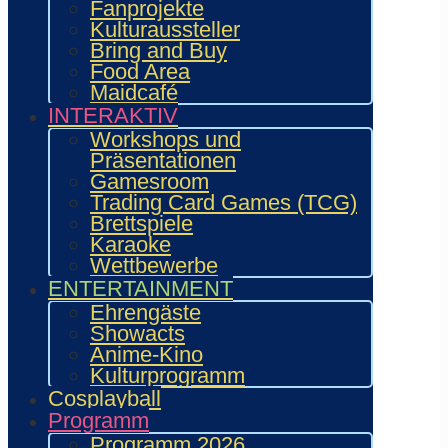
Begegnung stets im Vordergrund.
Mehr
Fanprojekte
über den Verein erfahren...
Kulturaussteller
Bring and Buy
Food Area
Social Media
Maidcafé
INTERAKTIV
Workshops und
Präsentationen
Gamesroom
Trading Card Games (TCG)
Neuste Posts
Brettspiele
Karaoke
Wettbewerbe
23. Mai 2026
ENTERTAINMENT
Ehrengäste
Showacts
Anime-Kino
Kulturprogramm
Cosplayball
Programm
Programm 2026