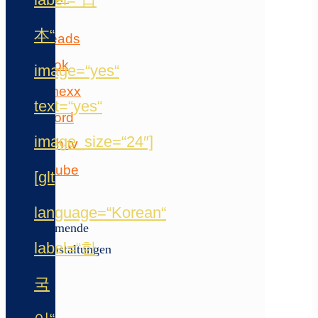
本“
image=“yes“
text=“yes“
image_size=“24″]
[glt
language=“Korean“
Kommende
label=“한
Veranstaltungen
Juni
국
5
5.