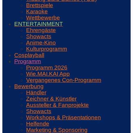
Brettspiele
Karaoke
Wettbewerbe
ENTERTAINMENT
Ehrengäste
Showacts
Anime-Kino
Kulturprogramm
Cosplayball
Programm
Programm 2026
Wie.MAI.KAI App
Vergangenes Con-Programm
Bewerbung
Händler
Zeichner & Künstler
Aussteller & Fanprojekte
Showacts
Workshops & Präsentationen
Helfende
Marketing & Sponsoring