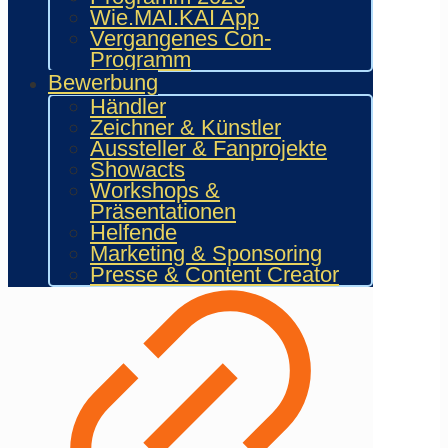
Wie.MAI.KAI App
Vergangenes Con-
Programm
Bewerbung
Händler
Zeichner & Künstler
Aussteller & Fanprojekte
Showacts
Workshops &
Präsentationen
Helfende
Marketing & Sponsoring
Presse & Content Creator