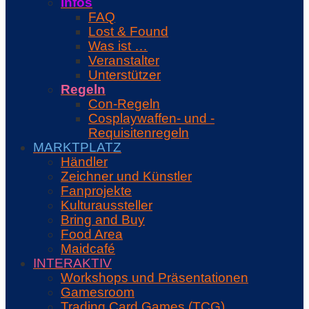
Infos
FAQ
Lost & Found
Was ist …
Veranstalter
Unterstützer
Regeln
Con-Regeln
Cosplaywaffen- und -
Requisitenregeln
MARKTPLATZ
Händler
Zeichner und Künstler
Fanprojekte
Kulturaussteller
Bring and Buy
Food Area
Maidcafé
INTERAKTIV
Workshops und Präsentationen
Gamesroom
Trading Card Games (TCG)