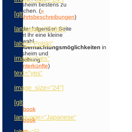
Flörsheim bestens zu
erreichen. (
»
[glt
Anfahrtsbeschreibungen
)
language=“Polish“
Auf der folgenden Seite
findet Ihr eine kleine
Auswahl
label=“Polski“
an
Übernachtungsmöglichkeiten
in
Flörsheim und
image=“yes“
Umgebung:
(
» Unterkünfte
)
text=“yes“
Folge
uns
image_size=“24″]
auf
…
[glt
language=“Japanese“
label=“日