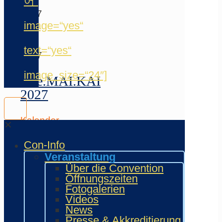
어“
Juni
2027
-
image=“yes“
6.
Juni
text=“yes“
2027
image_size=“24″]
Wie.MAI.KAI
2027
Kalender
✕
anzeigen
Con-Info
Weitere
Veranstaltung
Japan-
Events
Über die Convention
im
Öffnungszeiten
Rhein-
Fotogalerien
Main-
Videos
Gebiet
News
Presse & Akkreditierung