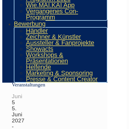
Wie.MAI.KAI App
Vergangenes Con-
Programm
Bewerbung
Händler
Zeichner & Künstler
Aussteller & Fanprojekte
Showacts
Workshops &
Präsentationen
Helfende
Marketing & Sponsoring
Kommende
Presse & Content Creator
Veranstaltungen
Juni
5
5.
Juni
2027
-