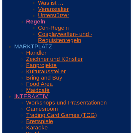
Was ist …
Veranstalter
Unterstützer
Regeln
Con-Regeln
Cosplaywaffen- und -
Requisitenregeln
MARKTPLATZ
Händler
Zeichner und Künstler
Fanprojekte
Kulturaussteller
Bring and Buy
Food Area
Maidcafé
INTERAKTIV
Workshops und Präsentationen
Gamesroom
Trading Card Games (TCG)
Brettspiele
Karaoke