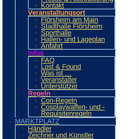
Kontakt
Veranstaltungsort
Flörsheim am Main
Stadthalle Flörsheim
Sporthalle
Hallen- und Lageplan
Anfahrt
Infos
FAQ
Lost & Found
Was ist …
Veranstalter
PROGRAMM SAMSTAG
Unterstützer
Regeln
Con-Regeln
Cosplaywaffen- und -
Requisitenregeln
MARKTPLATZ
Händler
Zeichner und Künstler