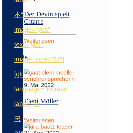
Der Devin spielt
本“
Gitarre
image=“yes“
Weiterlesen
text=“yes“
Gäste
image_size=“24″]
[glt
9. Mai 2022
language=“Korean“
Eleni Möller
label=“한
국
Weiterlesen
21. April 2022