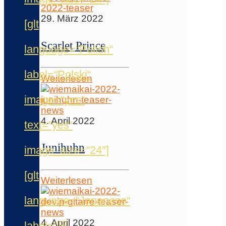
29. März 2022
[glt
Scarlet Prince
language=“Polish“
label=“Polski“
Weiterlesen
image=“yes“
4. April 2022
text=“yes“
Junihuhn
image_size=“24″]
[glt
Weiterlesen
language=“Japanese“
4. April 2022
label=“日