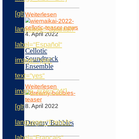
[glt
Weiterlesen
language=“Spanish“
4. April 2022
label=“Español“
Cellotic
Soundtrack
image=“yes“
Ensemble
text=“yes“
Weiterlesen
image_size=“24″]
[glt
8. April 2022
language=“French“
Dreamy Bubbles
label=“Français“