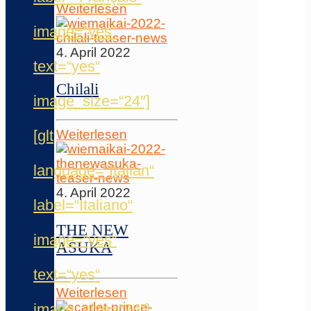
Weiterlesen
image=“yes“
4. April 2022
text=“yes“
Chilali
image_size=“24″]
[glt
Weiterlesen
language=“Italian“
4. April 2022
label=“Italiano“
THE NEW
image=“yes“
ASUKA
text=“yes“
Weiterlesen
image_size=“24″]