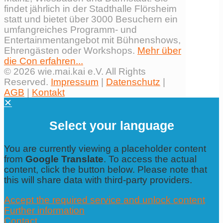
findet jährlich in der Stadthalle Flörsheim
statt und bietet über 3000 Besuchern ein
umfangreiches Programm- und
Entertainmentangebot mit Bühnenshows,
Ehrengästen oder Workshops.
Mehr über
die Con erfahren...
© 2026 wie.mai.kai e.V. All Rights
Reserved.
Impressum
|
Datenschutz
|
AGB
|
Kontakt
✕
Select your language
You are currently viewing a placeholder content
from
Google Translate
. To access the actual
content, click the button below. Please note that
this will share data with third-party providers.
Accept the required service and unlock content
Further information
Contact