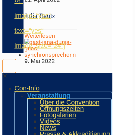
어“
image=“yes“
Julia Bautz
text=“yes“
Weiterlesen
image_size=“24″]
9. Mai 2022
✕
JANA DUNJA
GRIES
Con-Info
Veranstaltung
Über die Convention
Weiterlesen
Öffnungszeiten
Fotogalerien
Videos
Programmplan
News
Presse & Akkreditierung