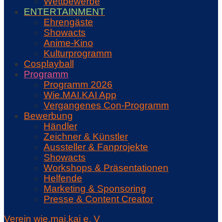
Wettbewerbe
ENTERTAINMENT
Ehrengäste
Showacts
Anime-Kino
Kulturprogramm
Cosplayball
Programm
Programm 2026
Wie.MAI.KAI App
Vergangenes Con-Programm
Bewerbung
Händler
Zeichner & Künstler
Aussteller & Fanprojekte
Showacts
Workshops & Präsentationen
Helfende
Marketing & Sponsoring
Presse & Content Creator
Verein wie.mai.kai e. V