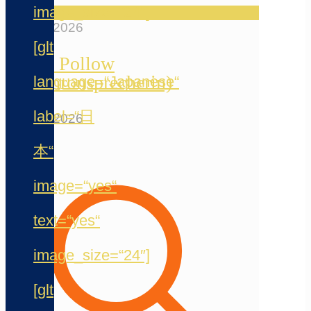
image_size=“24″]
23. Mai 2026
[glt
Peggy Pollow
(Synchronsprecherin)
language=“Japanese“
label=“日
20. Mai 2026
本“
image=“yes“
text=“yes“
image_size=“24″]
[glt