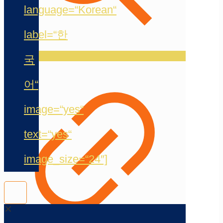
language=“Korean“
label=“한
국
어“
image=“yes“
text=“yes“
image_size=“24″]
✕