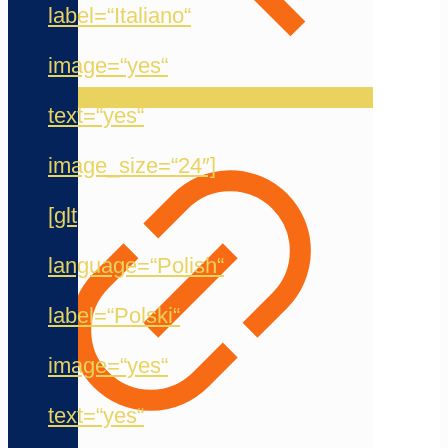
label=“Italiano“
image=“yes“
text=“yes“
image_size=“24″]
[glt
language=“Polish“
label=“Polski“
image=“yes“
text=“yes“