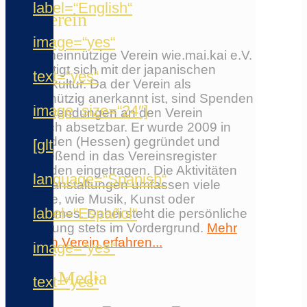
label=“English“
Der Verein
image=“yes“
Der gemeinnützige Verein wie.mai.kai e.V.
beschäftigt sich mit der japanischen
text=“yes“
Populärkultur. Da der Verein als
gemeinnützig anerkannt ist, sind Spenden
image_size=“24″]
und Zuwendungen an den Verein
steuerlich absetzbar. Er wurde 2009 in
Wiesbaden (Hessen) gegründet und
[glt
anschließend in das Vereinsregister
Wiesbaden eingetragen. Die Aktivitäten
language=“Spanish“
und Veranstaltungen umfassen viele
Bereiche, wie Musik, Kunst oder
label=“Español“
Videogames. Dabei steht die persönliche
Begegnung stets im Vordergrund.
Mehr
über den Verein erfahren...
image=“yes“
Social Media
text=“yes“