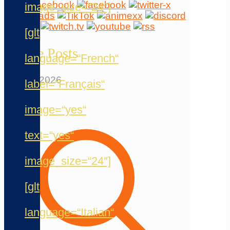
image_size=“24″]
[glt
Neuste Posts
language=“French“
23. Mai 2026
label=“Français“
image=“yes“
text=“yes“
image_size=“24″]
[glt
language=“Italian“