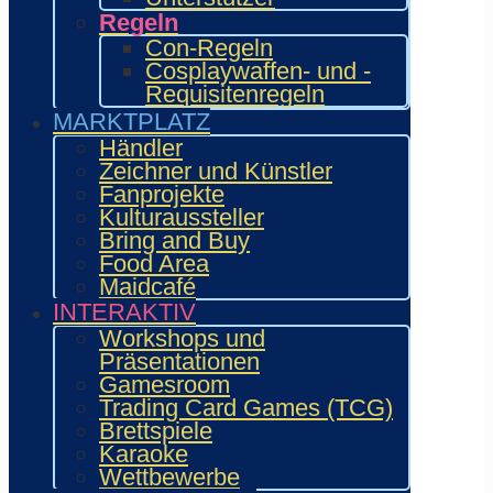
Regeln
Con-Regeln
Cosplaywaffen- und -
Requisitenregeln
MARKTPLATZ
Händler
Zeichner und Künstler
Fanprojekte
Kulturaussteller
Bring and Buy
Food Area
Maidcafé
INTERAKTIV
Workshops und
Präsentationen
Gamesroom
Trading Card Games (TCG)
Brettspiele
Karaoke
Wettbewerbe