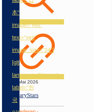
本“
image=“yes“
text=“yes“
image_size=“24″]
[glt
language=“Korean“
10. Mai 2026
label=“한
SugaryStars
국
Weiterlesen
-