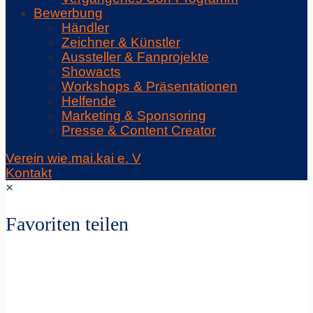
Bewerbung
Händler
Zeichner & Künstler
Aussteller & Fanprojekte
Showacts
Workshops & Präsentationen
Helfende
Marketing & Sponsoring
Presse & Content Creator
Verein wie.mai.kai e. V
Kontakt
×
Favoriten teilen