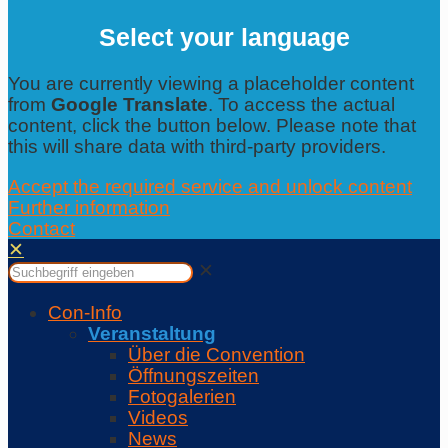
Select your language
You are currently viewing a placeholder content
from
Google Translate
. To access the actual
content, click the button below. Please note that
this will share data with third-party providers.
Accept the required service and unlock content
Further information
Contact
✕
✕
Con-Info
Veranstaltung
Über die Convention
Öffnungszeiten
Fotogalerien
Videos
News