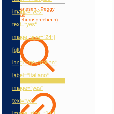
Weiterlesen
- Peggy
image=“yes“
Pollow
(Synchronsprecherin)
text=“yes“
image_size=“24″]
[glt
language=“Italian“
label=“Italiano“
image=“yes“
text=“yes“
image_size=“24″]