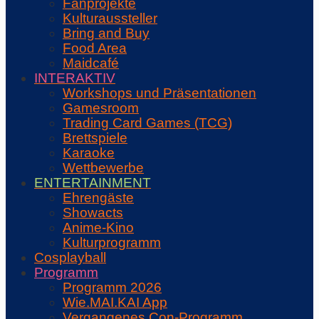
Fanprojekte
Kulturaussteller
Bring and Buy
Food Area
Maidcafé
INTERAKTIV
Workshops und Präsentationen
Gamesroom
Trading Card Games (TCG)
Brettspiele
Karaoke
Wettbewerbe
ENTERTAINMENT
Ehrengäste
Showacts
Anime-Kino
Kulturprogramm
Cosplayball
Programm
Programm 2026
Wie.MAI.KAI App
Vergangenes Con-Programm