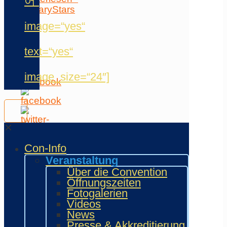
어“
SugaryStars
image=“yes“
Folge
uns
auf
text=“yes“
…
image_size=“24″]
✕
Con-Info
Veranstaltung
Über die Convention
Öffnungszeiten
Fotogalerien
Videos
News
Presse & Akkreditierung