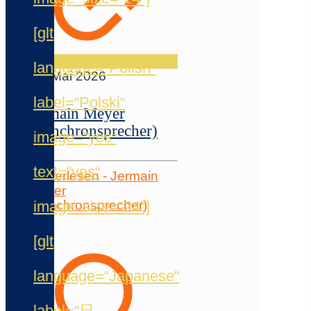
[glt
language=“Polish“
20. Mai 2026
label=“Polski“
Jermain Meyer
(Synchronsprecher)
image=“yes“
text=“yes“
Weiterlesen
- Jermain
Meyer
(Synchronsprecher)
image_size=“24″]
[glt
language=“Japanese“
label=“日