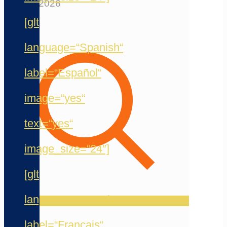
12. Mai 2026
[glt
language=“Spanish“
label=“Español“
image=“yes“
text=“yes“
image_size=“24″]
[glt
language=“French“
label=“Français“