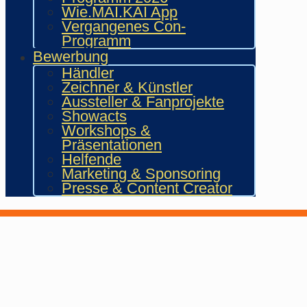
Wie.MAI.KAI App
Vergangenes Con-
Programm
Bewerbung
Händler
Zeichner & Künstler
Aussteller & Fanprojekte
Showacts
Workshops &
Präsentationen
Helfende
Marketing & Sponsoring
Presse & Content Creator