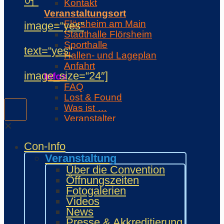
어“
Kontakt
Veranstaltungsort
Flörsheim am Main
image=“yes“
Stadthalle Flörsheim
Sporthalle
text=“yes“
Hallen- und Lageplan
Anfahrt
image_size=“24″]
Infos
FAQ
Lost & Found
Was ist …
Veranstalter
✕
Unterstützer
Regeln
Con-Info
Con-Regeln
Veranstaltung
Cosplaywaffen- und -
Über die Convention
Requisitenregeln
Öffnungszeiten
MARKTPLATZ
Fotogalerien
Händler
Videos
Zeichner und Künstler
News
Fanprojekte
Presse & Akkreditierung
Kulturaussteller