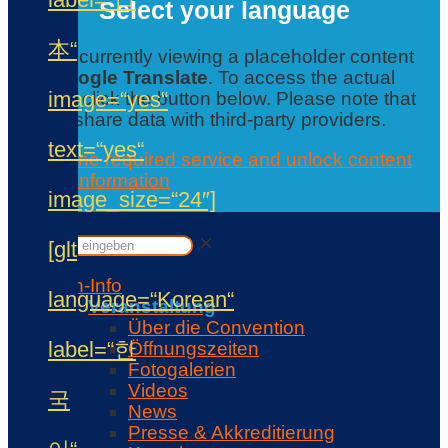
Select your language
本“
You are currently viewing a placeholder content
from
Google Translate
. To access the actual
image=“yes“
content, click the button below. Please note that
this will share data with third-party providers.
text=“yes“
Accept the required service and unlock content
Further information
image_size=“24″]
Contact
✕
✕
[glt
Con-Info
language=“Korean“
Veranstaltung
Über die Convention
label=“한
Öffnungszeiten
Fotogalerien
Videos
국
News
Presse & Akkreditierung