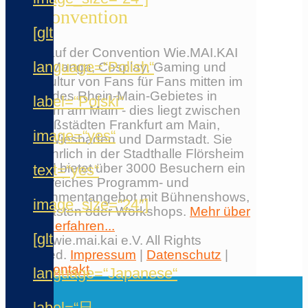
Die Convention
[glt
Erlebe auf der Convention Wie.MAI.KAI
language=“Polish“
Anime, Manga, Cosplay, Gaming und
Japankultur von Fans für Fans mitten im
Herzen des Rhein-Main-Gebietes in
label=“Polski“
Flörsheim am Main - dies liegt zwischen
den Großstädten Frankfurt am Main,
image=“yes“
Mainz, Wiesbaden und Darmstadt. Sie
findet jährlich in der Stadthalle Flörsheim
statt und bietet über 3000 Besuchern ein
text=“yes“
umfangreiches Programm- und
Entertainmentangebot mit Bühnenshows,
image_size=“24″]
Ehrengästen oder Workshops.
Mehr über
die Con erfahren...
[glt
© 2026 wie.mai.kai e.V. All Rights
Reserved.
Impressum
|
Datenschutz
|
AGB
|
Kontakt
language=“Japanese“
✕
label=“日