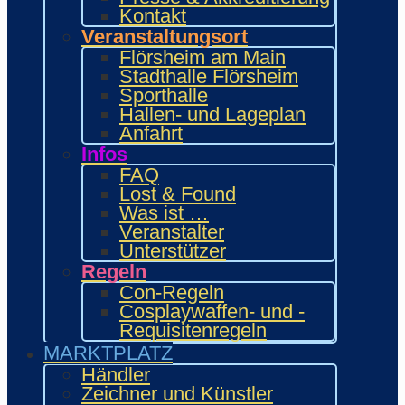
Kontakt
Bring and Buy
Veranstaltungsort
Food Area
Flörsheim am Main
Maidcafé
Stadthalle Flörsheim
INTERAKTIV
Sporthalle
Workshops und Präsentationen
Hallen- und Lageplan
Gamesroom
Anfahrt
Trading Card Games (TCG)
Brettspiele
Infos
Karaoke
FAQ
Wettbewerbe
Lost & Found
ENTERTAINMENT
Was ist …
Ehrengäste
Veranstalter
Showacts
Unterstützer
Anime-Kino
Regeln
Kulturprogramm
Con-Regeln
Cosplayball
Cosplaywaffen- und -
Programm
Requisitenregeln
Programm 2026
MARKTPLATZ
Wie.MAI.KAI App
Händler
Vergangenes Con-Programm
Zeichner und Künstler
Bewerbung