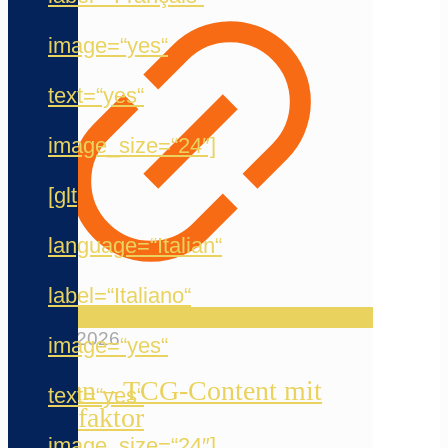
image=“yes“
text=“yes“
image_size=“24″]
[glt
language=“Italian“
label=“Italiano“
12. Mai 2026
image=“yes“
Reelfun – TCG-Content mit
text=“yes“
Chaosfaktor
image_size=“24″]