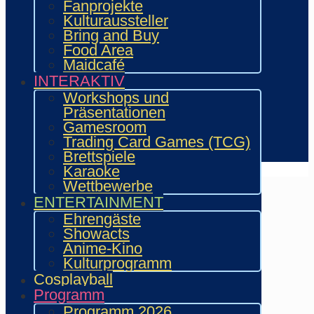
Fanprojekte
Händler
Kulturaussteller
Zeichner & Künstler
Bring and Buy
Aussteller & Fanprojekte
Food Area
Showacts
Maidcafé
Workshops & Präsentationen
INTERAKTIV
Helfende
Workshops und
Marketing & Sponsoring
Präsentationen
Presse & Content Creator
Gamesroom
Verein wie.mai.kai e. V
Trading Card Games (TCG)
Kontakt
Brettspiele
Karaoke
Wettbewerbe
ENTERTAINMENT
Ehrengäste
Showacts
Anime-Kino
Kulturprogramm
Cosplayball
Programm
Programm 2026