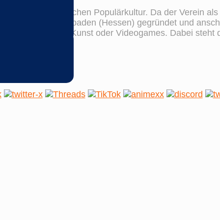
sich mit der japanischen Populärkultur. Da der Verein al
wurde 2009 in Wiesbaden (Hessen) gegründet und anschl
ereiche, wie Musik, Kunst oder Videogames. Dabei steht