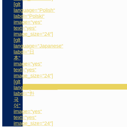
[glt
language=“Polish“
label=“Polski“
image=“yes“
text=“yes“
image_size=“24″]
[glt
language=“Japanese“
label=“日
本“
image=“yes“
text=“yes“
image_size=“24″]
[glt
language=“Korean“
label=“한
국
어“
image=“yes“
text=“yes“
image_size=“24″]