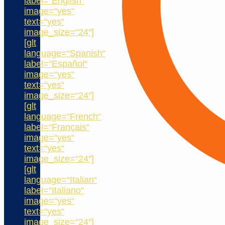
label=“English“
image=“yes“
text=“yes“
image_size=“24″]
[glt
language=“Spanish“
label=“Español“
image=“yes“
text=“yes“
image_size=“24″]
[glt
language=“French“
label=“Français“
image=“yes“
text=“yes“
image_size=“24″]
[glt
language=“Italian“
label=“Italiano“
image=“yes“
text=“yes“
image_size=“24″]