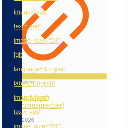
image=“yes“
text=“yes“
image_size=“24″]
[glt
language=“English“
20. Mai 2026
label=“English“
Jermain Meyer
image=“yes“
(Synchronsprecher)
text=“yes“
12. Mai 2026
image_size=“24″]