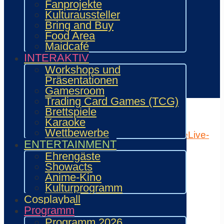
Fanprojekte
Aussteller & Fanprojekte
Kulturaussteller
Showacts
Bring and Buy
Workshops & Präsentationen
Food Area
Helfende
Maidcafé
Marketing & Sponsoring
INTERAKTIV
Presse & Content Creator
Workshops und
Präsentationen
Verein wie.mai.kai e. V
Gamesroom
Kontakt
Trading Card Games (TCG)
Home
Attraktionen
Brettspiele
Programm
Karaoke
Lageplan
Aussteller
Gäste
Quest
Mehr
Wettbewerbe
Programm (Hauptseite)
Shedule
Timetable
Live-
ENTERTAINMENT
Ticker
Meine Favoriten
Ehrengäste
×
Showacts
Anime-Kino
Home
Kulturprogramm
Mein Ticket
Ticketbestellung
Cosplayball
Programmplan
Programm
Timetable
Programm 2026