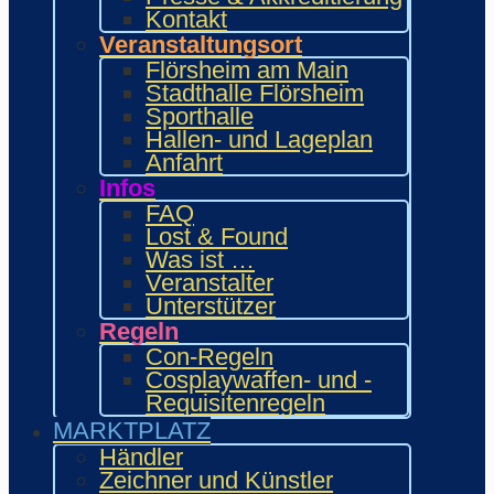
Food Area
Kontakt
Maidcafé
Veranstaltungsort
INTERAKTIV
Flörsheim am Main
Workshops und Präsentationen
Stadthalle Flörsheim
Gamesroom
Sporthalle
Trading Card Games (TCG)
Hallen- und Lageplan
Brettspiele
Anfahrt
Karaoke
Infos
Wettbewerbe
FAQ
ENTERTAINMENT
Lost & Found
Ehrengäste
Was ist …
Showacts
Veranstalter
Anime-Kino
Unterstützer
Kulturprogramm
Regeln
Cosplayball
Programm
Con-Regeln
Programm 2026
Cosplaywaffen- und -
Wie.MAI.KAI App
Requisitenregeln
Vergangenes Con-Programm
MARKTPLATZ
Bewerbung
Händler
Händler
Zeichner und Künstler
Zeichner & Künstler