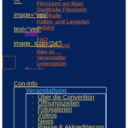
어“
Flörsheim am Main
Stadthalle Flörsheim
image=“yes“
Sporthalle
Hallen- und Lageplan
Anfahrt
text=“yes“
Infos
FAQ
image_size=“24″]
Lost & Found
Was ist …
Veranstalter
Unterstützer
Regeln
✕
Con-Regeln
Cosplaywaffen- und -
Con-Info
Requisitenregeln
Veranstaltung
MARKTPLATZ
Über die Convention
Händler
Öffnungszeiten
Zeichner und Künstler
Fotogalerien
Fanprojekte
Videos
Kulturaussteller
News
Bring and Buy
Presse & Akkreditierung