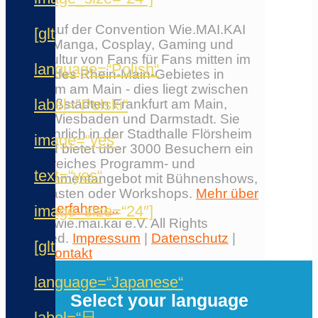
Erlebe auf der Convention Wie.MAI.KAI
[glt
Anime, Manga, Cosplay, Gaming und
Japankultur von Fans für Fans mitten im
language=“Polish“
Herzen des Rhein-Main-Gebietes in
Flörsheim am Main - dies liegt zwischen
label=“Polski“
den Großstädten Frankfurt am Main,
Mainz, Wiesbaden und Darmstadt. Sie
findet jährlich in der Stadthalle Flörsheim
image=“yes“
statt und bietet über 3000 Besuchern ein
umfangreiches Programm- und
text=“yes“
Entertainmentangebot mit Bühnenshows,
Ehrengästen oder Workshops.
Mehr über
die Con erfahren...
image_size=“24″]
© 2026 wie.mai.kai e.V. All Rights
Reserved.
Impressum
|
Datenschutz
|
[glt
AGB
|
Kontakt
✕
language=“Japanese“
Select your language
label=“日