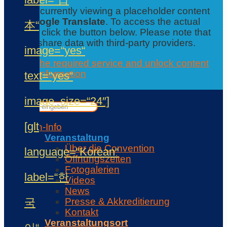
You are currently viewing a placeholder content
from
Google Translate
. To access the actual
本“
content, click the button below. Please note that
this will share data with third-party providers.
image=“yes“
Accept the required service and unlock content
Further information
text=“yes“
Contact
✕
image_size=“24″]
✕
[glt
Con-Info
Veranstaltung
Über die Convention
language=“Korean“
Öffnungszeiten
Fotogalerien
label=“한
Videos
News
국
Presse & Akkreditierung
Kontakt
Veranstaltungsort