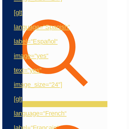
[glt
language=“Spanish“
label=“Español“
image=“yes“
text=“yes“
image_size=“24″]
[glt
language=“French“
label=“Français“