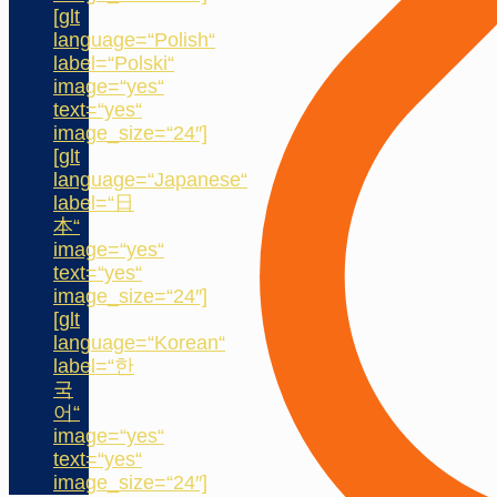
[glt
language=“Polish“
label=“Polski“
image=“yes“
text=“yes“
image_size=“24″]
[glt
language=“Japanese“
label=“日
本“
image=“yes“
text=“yes“
image_size=“24″]
[glt
language=“Korean“
label=“한
국
어“
image=“yes“
text=“yes“
image_size=“24″]