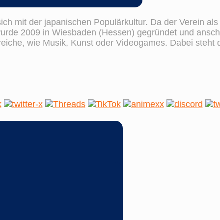
sich mit der japanischen Populärkultur. Da der Verein al
wurde 2009 in Wiesbaden (Hessen) gegründet und anschl
ereiche, wie Musik, Kunst oder Videogames. Dabei steht