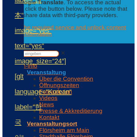
from
Google Translate
. To access the actual
content, click the button below. Please note that
本“
this will share data with third-party providers.
Accept the required service and unlock content
image=“yes“
Further information
Contact
text=“yes“
✕
✕
image_size=“24″]
Con-Info
Veranstaltung
[glt
Über die Convention
Öffnungszeiten
language=“Korean“
Fotogalerien
Videos
News
label=“한
Presse & Akkreditierung
Kontakt
국
Veranstaltungsort
Flörsheim am Main
Stadthalle Flörsheim