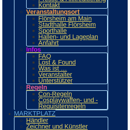
INTERAKTIV
Kontakt
Workshops und Präsentationen
Veranstaltungsort
Gamesroom
Flörsheim am Main
Trading Card Games (TCG)
Stadthalle Flörsheim
Brettspiele
Sporthalle
Karaoke
Hallen- und Lageplan
Wettbewerbe
Anfahrt
ENTERTAINMENT
Infos
Ehrengäste
FAQ
Showacts
Lost & Found
Anime-Kino
Was ist …
Kulturprogramm
Veranstalter
Cosplayball
Unterstützer
Programm
Regeln
Programm 2026
Con-Regeln
Wie.MAI.KAI App
Cosplaywaffen- und -
Vergangenes Con-Programm
Requisitenregeln
Bewerbung
MARKTPLATZ
Händler
Zeichner & Künstler
Händler
Aussteller & Fanprojekte
Zeichner und Künstler