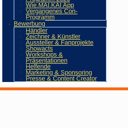
Wie.MAI.KAI App
Vergangenes Con-
Programm
Bewerbung
Händler
Zeichner & Künstler
Aussteller & Fanprojekte
Showacts
Workshops &
Präsentationen
Helfende
Marketing & Sponsoring
Presse & Content Creator