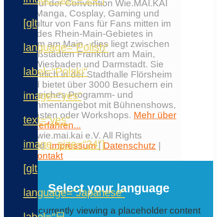
Erlebe auf der Convention Wie.MAI.KAI
Anime, Manga, Cosplay, Gaming und
[glt
Japankultur von Fans für Fans mitten im
Herzen des Rhein-Main-Gebietes in
Flörsheim am Main - dies liegt zwischen
language=“Polish“
den Großstädten Frankfurt am Main,
Mainz, Wiesbaden und Darmstadt. Sie
label=“Polski“
findet jährlich in der Stadthalle Flörsheim
statt und bietet über 3000 Besuchern ein
image=“yes“
umfangreiches Programm- und
Entertainmentangebot mit Bühnenshows,
Ehrengästen oder Workshops.
Mehr über
text=“yes“
die Con erfahren...
© 2026 wie.mai.kai e.V. All Rights
image_size=“24″]
Reserved.
Impressum
|
Datenschutz
|
AGB
|
Kontakt
✕
[glt
Select your language
language=“Japanese“
You are currently viewing a placeholder content
label=“日