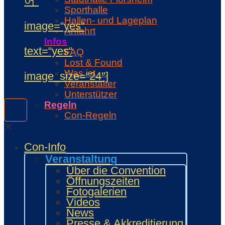
어“
Sporthalle
Hallen- und Lageplan
image=“yes“
Anfahrt
Infos
text=“yes“
FAQ
Lost & Found
Was ist …
image_size=“24″]
Veranstalter
Unterstützer
Regeln
Con-Regeln
Cosplaywaffen- und -
✕
Requisitenregeln
Con-Info
MARKTPLATZ
Händler
Veranstaltung
Zeichner und Künstler
Über die Convention
Fanprojekte
Öffnungszeiten
Kulturaussteller
Fotogalerien
Bring and Buy
Videos
Food Area
News
Maidcafé
Presse & Akkreditierung