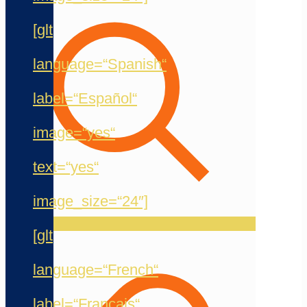
[glt
language=“Spanish“
label=“Español“
image=“yes“
text=“yes“
image_size=“24″]
[glt
language=“French“
label=“Français“