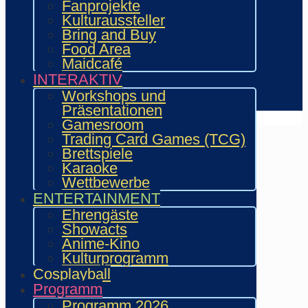
Showacts
Fanprojekte
Workshops & Präsentationen
Kulturaussteller
Helfende
Bring and Buy
Marketing & Sponsoring
Food Area
Presse & Content Creator
Maidcafé
INTERAKTIV
Verein wie.mai.kai e. V
Workshops und
Kontakt
Präsentationen
Gamesroom
Trading Card Games (TCG)
Brettspiele
Karaoke
Wettbewerbe
ENTERTAINMENT
Ehrengäste
Showacts
Anime-Kino
Kulturprogramm
Cosplayball
Programm
Programm 2026