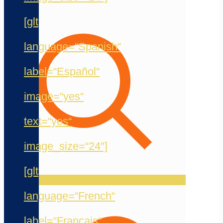
[glt
language=“Spanish“
label=“Español“
image=“yes“
text=“yes“
image_size=“24″]
[glt
language=“French“
label=“Français“