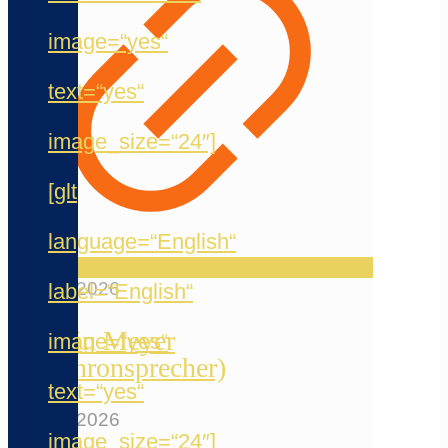
image=“yes“
text=“yes“
image_size=“24″]
[glt
language=“English“
20. Mai 2026
label=“English“
Jermain Meyer
image=“yes“
(Synchronsprecher)
text=“yes“
12. Mai 2026
image_size=“24″]