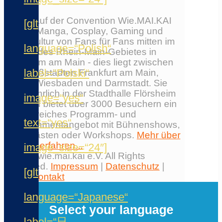
Erlebe auf der Convention Wie.MAI.KAI
[glt
Anime, Manga, Cosplay, Gaming und
Japankultur von Fans für Fans mitten im
language=“Polish“
Herzen des Rhein-Main-Gebietes in
Flörsheim am Main - dies liegt zwischen
label=“Polski“
den Großstädten Frankfurt am Main,
Mainz, Wiesbaden und Darmstadt. Sie
findet jährlich in der Stadthalle Flörsheim
image=“yes“
statt und bietet über 3000 Besuchern ein
umfangreiches Programm- und
text=“yes“
Entertainmentangebot mit Bühnenshows,
Ehrengästen oder Workshops.
Mehr über
die Con erfahren...
image_size=“24″]
© 2026 wie.mai.kai e.V. All Rights
Reserved.
Impressum
|
Datenschutz
|
[glt
AGB
|
Kontakt
✕
language=“Japanese“
Select your language
label=“日