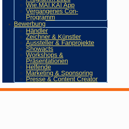
Wie.MAI.KAI App
Vergangenes Con-
Programm
Bewerbung
Händler
Zeichner & Künstler
Aussteller & Fanprojekte
Showacts
Workshops &
Präsentationen
Helfende
Marketing & Sponsoring
Presse & Content Creator