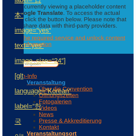
You are currently viewing a placeholder content
from
Google Translate
. To access the actual
本“
content, click the button below. Please note that
this will share data with third-party providers.
image=“yes“
Accept the required service and unlock content
Further information
text=“yes“
Contact
✕
image_size=“24″]
✕
[glt
Con-Info
Veranstaltung
Über die Convention
language=“Korean“
Öffnungszeiten
Fotogalerien
label=“한
Videos
News
국
Presse & Akkreditierung
Kontakt
Veranstaltungsort