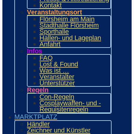
Food Area
Kontakt
Maidcafé
Veranstaltungsort
INTERAKTIV
Flörsheim am Main
Workshops und Präsentationen
Stadthalle Flörsheim
Gamesroom
Sporthalle
Trading Card Games (TCG)
Hallen- und Lageplan
Brettspiele
Anfahrt
Karaoke
Infos
Wettbewerbe
FAQ
ENTERTAINMENT
Lost & Found
Ehrengäste
Was ist …
Showacts
Veranstalter
Anime-Kino
Unterstützer
Kulturprogramm
Regeln
Cosplayball
Programm
Con-Regeln
Programm 2026
Cosplaywaffen- und -
Wie.MAI.KAI App
Requisitenregeln
Vergangenes Con-Programm
MARKTPLATZ
Bewerbung
Händler
Händler
Zeichner und Künstler
Zeichner & Künstler