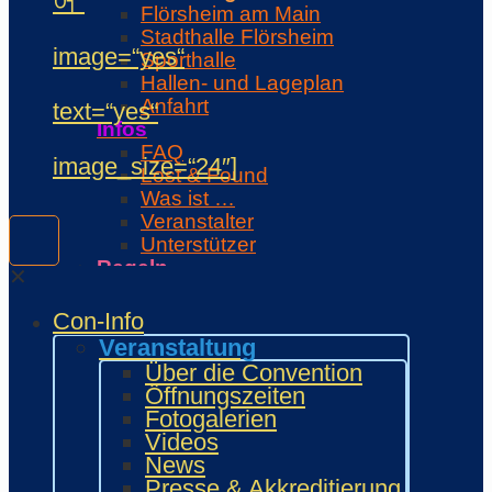
어“
Flörsheim am Main
Stadthalle Flörsheim
image=“yes“
Sporthalle
Hallen- und Lageplan
Anfahrt
text=“yes“
Infos
FAQ
image_size=“24″]
Lost & Found
Was ist …
Veranstalter
Unterstützer
Regeln
✕
Con-Regeln
Cosplaywaffen- und -
Con-Info
Requisitenregeln
Veranstaltung
MARKTPLATZ
Über die Convention
Händler
Öffnungszeiten
Zeichner und Künstler
Fotogalerien
Fanprojekte
Videos
Kulturaussteller
News
Bring and Buy
Presse & Akkreditierung