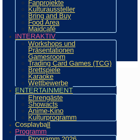
Fanprojekte
Aussteller & Fanprojekte
Kulturaussteller
Showacts
Bring and Buy
Workshops & Präsentationen
Food Area
Helfende
Maidcafé
Marketing & Sponsoring
INTERAKTIV
Presse & Content Creator
Workshops und
Präsentationen
Verein wie.mai.kai e. V
Gamesroom
Kontakt
Trading Card Games (TCG)
Brettspiele
Karaoke
Wettbewerbe
ENTERTAINMENT
Ehrengäste
Showacts
Anime-Kino
Kulturprogramm
Cosplayball
Programm
Programm 2026