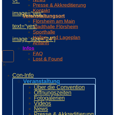
어“
Presse & Akkreditierung
Kontakt
image=“yes“
Veranstaltungsort
Flörsheim am Main
text=“yes“
Stadthalle Flörsheim
Sporthalle
Hallen- und Lageplan
image_size=“24″]
Anfahrt
Infos
FAQ
Lost & Found
Was ist …
✕
Veranstalter
Con-Info
Unterstützer
Regeln
Veranstaltung
Con-Regeln
Über die Convention
Cosplaywaffen- und -
Öffnungszeiten
Requisitenregeln
Fotogalerien
MARKTPLATZ
Videos
Händler
News
Zeichner und Künstler
Presse & Akkreditierung