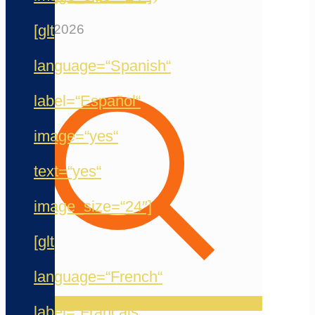
[glt
12. Mai 2026
language=“Spanish“
label=“Español“
image=“yes“
text=“yes“
image_size=“24″]
[glt
language=“French“
label=“Français“