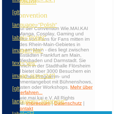
Chaosfaktor
[glt
Die Convention
language=“Polish“
Erlebe auf der Convention Wie.MAI.KAI
Anime, Manga, Cosplay, Gaming und
label=“Polski“
Japankultur von Fans für Fans mitten im
Herzen des Rhein-Main-Gebietes in
image=“yes“
Flörsheim am Main - dies liegt zwischen
den Großstädten Frankfurt am Main,
Mainz, Wiesbaden und Darmstadt. Sie
text=“yes“
findet jährlich in der Stadthalle Flörsheim
statt und bietet über 3000 Besuchern ein
image_size=“24″]
umfangreiches Programm- und
Entertainmentangebot mit Bühnenshows,
Ehrengästen oder Workshops.
Mehr über
[glt
die Con erfahren...
© 2026 wie.mai.kai e.V. All Rights
language=“Japanese“
Reserved.
Impressum
|
Datenschutz
|
AGB
|
Kontakt
label=“日
✕