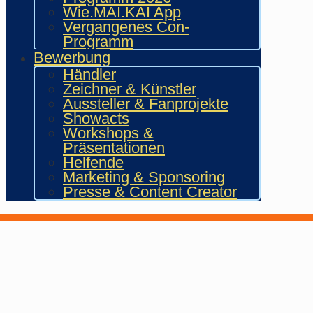
Wie.MAI.KAI App
Vergangenes Con-
Programm
Bewerbung
Händler
Zeichner & Künstler
Aussteller & Fanprojekte
Showacts
Workshops &
Präsentationen
Helfende
Marketing & Sponsoring
Presse & Content Creator