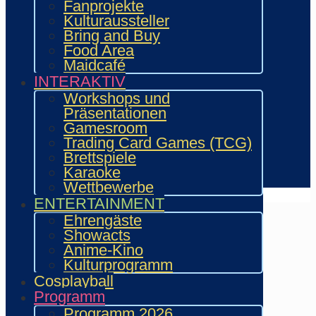
Vergangenes Con-Programm
Fanprojekte
Bewerbung
Kulturaussteller
Händler
Bring and Buy
Zeichner & Künstler
Food Area
Aussteller & Fanprojekte
Maidcafé
Showacts
INTERAKTIV
Workshops & Präsentationen
Workshops und
Helfende
Präsentationen
Marketing & Sponsoring
Gamesroom
Presse & Content Creator
Trading Card Games (TCG)
Brettspiele
Verein wie.mai.kai e. V
Karaoke
Kontakt
Wettbewerbe
ENTERTAINMENT
Ehrengäste
Showacts
Anime-Kino
Kulturprogramm
Cosplayball
Programm
Programm 2026