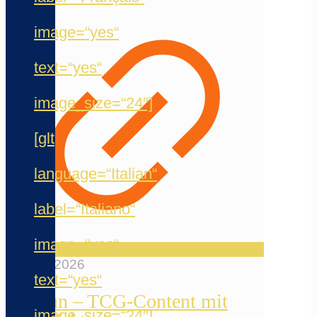
image=“yes“
text=“yes“
image_size=“24″]
[glt
language=“Italian“
label=“Italiano“
image=“yes“
12. Mai 2026
text=“yes“
Reelfun – TCG-Content mit
image_size=“24″]