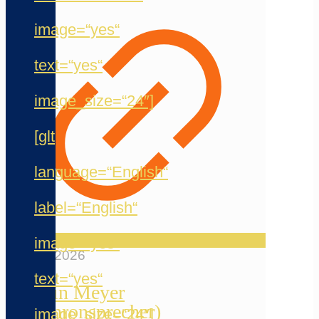
image=“yes“
text=“yes“
image_size=“24″]
[glt
language=“English“
label=“English“
image=“yes“
20. Mai 2026
text=“yes“
Jermain Meyer
(Synchronsprecher)
image_size=“24″]