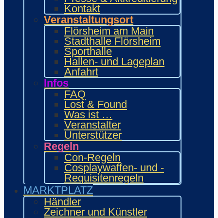
Fanprojekte
Kontakt
Kulturaussteller
Veranstaltungsort
Bring and Buy
Flörsheim am Main
Food Area
Stadthalle Flörsheim
Maidcafé
Sporthalle
INTERAKTIV
Hallen- und Lageplan
Workshops und Präsentationen
Anfahrt
Gamesroom
Infos
Trading Card Games (TCG)
FAQ
Brettspiele
Lost & Found
Karaoke
Was ist …
Wettbewerbe
Veranstalter
ENTERTAINMENT
Unterstützer
Ehrengäste
Regeln
Showacts
Con-Regeln
Anime-Kino
Cosplaywaffen- und -
Kulturprogramm
Requisitenregeln
Cosplayball
MARKTPLATZ
Programm
Programm 2026
Händler
Wie.MAI.KAI App
Zeichner und Künstler