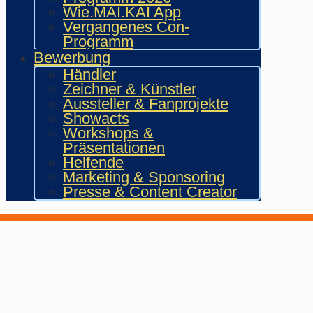
Wie.MAI.KAI App
Vergangenes Con-
Programm
Bewerbung
Händler
Zeichner & Künstler
Aussteller & Fanprojekte
Showacts
Workshops &
Präsentationen
Helfende
Marketing & Sponsoring
Presse & Content Creator