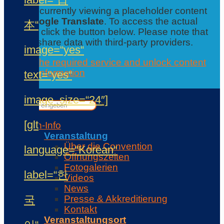
You are currently viewing a placeholder content
from
Google Translate
. To access the actual
本“
content, click the button below. Please note that
this will share data with third-party providers.
image=“yes“
Accept the required service and unlock content
Further information
text=“yes“
Contact
✕
image_size=“24″]
✕
[glt
Con-Info
Veranstaltung
Über die Convention
language=“Korean“
Öffnungszeiten
Fotogalerien
label=“한
Videos
News
국
Presse & Akkreditierung
Kontakt
Veranstaltungsort