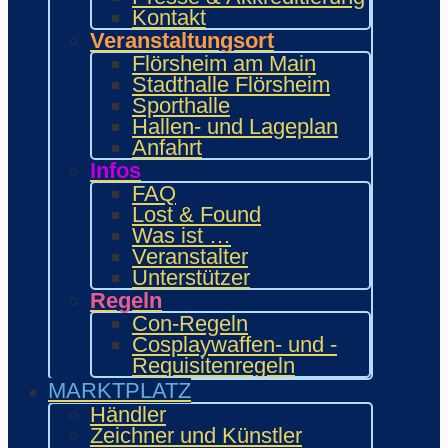
Food Area
Kontakt
Maidcafé
Veranstaltungsort
INTERAKTIV
Flörsheim am Main
Workshops und Präsentationen
Stadthalle Flörsheim
Gamesroom
Sporthalle
Trading Card Games (TCG)
Hallen- und Lageplan
Brettspiele
Anfahrt
Karaoke
Infos
Wettbewerbe
FAQ
ENTERTAINMENT
Lost & Found
Ehrengäste
Was ist …
Showacts
Veranstalter
Anime-Kino
Unterstützer
Kulturprogramm
Regeln
Cosplayball
Programm
Con-Regeln
Programm 2026
Cosplaywaffen- und -
Wie.MAI.KAI App
Requisitenregeln
Vergangenes Con-Programm
MARKTPLATZ
Bewerbung
Händler
Händler
Zeichner und Künstler
Zeichner & Künstler