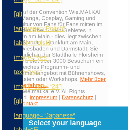
Erlebe auf der Convention Wie.MAI.KAI
[glt
Anime, Manga, Cosplay, Gaming und
Japankultur von Fans für Fans mitten im
language=“Polish“
Herzen des Rhein-Main-Gebietes in
Flörsheim am Main - dies liegt zwischen
label=“Polski“
den Großstädten Frankfurt am Main,
Mainz, Wiesbaden und Darmstadt. Sie
findet jährlich in der Stadthalle Flörsheim
image=“yes“
statt und bietet über 3000 Besuchern ein
umfangreiches Programm- und
text=“yes“
Entertainmentangebot mit Bühnenshows,
Ehrengästen oder Workshops.
Mehr über
die Con erfahren...
image_size=“24″]
© 2026 wie.mai.kai e.V. All Rights
Reserved.
Impressum
|
Datenschutz
|
[glt
AGB
|
Kontakt
✕
language=“Japanese“
Select your language
label=“日