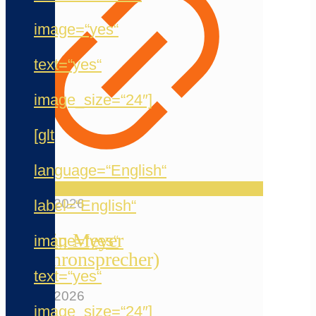
image=“yes“
text=“yes“
image_size=“24″]
[glt
language=“English“
20. Mai 2026
label=“English“
Jermain Meyer
image=“yes“
(Synchronsprecher)
text=“yes“
12. Mai 2026
image_size=“24″]