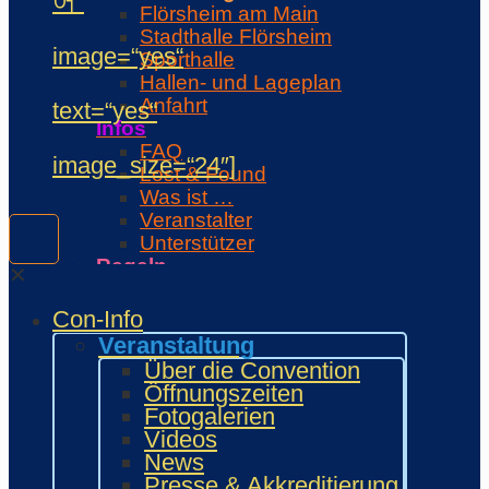
어“
Flörsheim am Main
Stadthalle Flörsheim
image=“yes“
Sporthalle
Hallen- und Lageplan
Anfahrt
text=“yes“
Infos
FAQ
image_size=“24″]
Lost & Found
Was ist …
Veranstalter
Unterstützer
Regeln
✕
Con-Regeln
Cosplaywaffen- und -
Con-Info
Requisitenregeln
Veranstaltung
MARKTPLATZ
Über die Convention
Händler
Öffnungszeiten
Zeichner und Künstler
Fotogalerien
Fanprojekte
Videos
Kulturaussteller
News
Bring and Buy
Presse & Akkreditierung