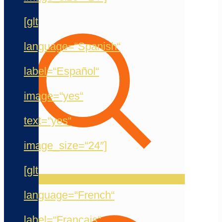
[glt
language=“Spanish“
label=“Español“
image=“yes“
text=“yes“
image_size=“24″]
[glt
language=“French“
label=“Français“