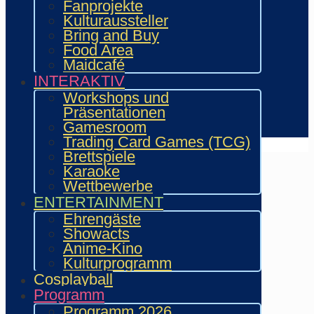
Fanprojekte
Aussteller & Fanprojekte
Kulturaussteller
Showacts
Bring and Buy
Workshops & Präsentationen
Food Area
Helfende
Maidcafé
Marketing & Sponsoring
INTERAKTIV
Presse & Content Creator
Workshops und
Präsentationen
Verein wie.mai.kai e. V
Gamesroom
Kontakt
Trading Card Games (TCG)
Brettspiele
Karaoke
Wettbewerbe
ENTERTAINMENT
Ehrengäste
Showacts
Anime-Kino
Kulturprogramm
Cosplayball
Programm
Programm 2026