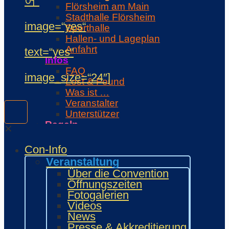
어“
Flörsheim am Main
Stadthalle Flörsheim
image=“yes“
Sporthalle
Hallen- und Lageplan
Anfahrt
text=“yes“
Infos
FAQ
image_size=“24″]
Lost & Found
Was ist …
Veranstalter
Unterstützer
Regeln
✕
Con-Regeln
Cosplaywaffen- und -
Con-Info
Requisitenregeln
Veranstaltung
MARKTPLATZ
Über die Convention
Händler
Öffnungszeiten
Zeichner und Künstler
Fotogalerien
Fanprojekte
Videos
Kulturaussteller
News
Bring and Buy
Presse & Akkreditierung