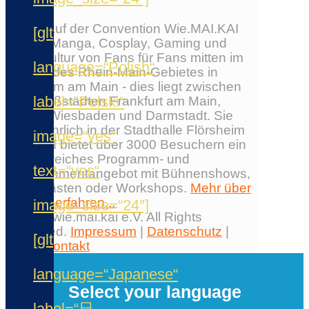
Erlebe auf der Convention Wie.MAI.KAI
[glt
Anime, Manga, Cosplay, Gaming und
Japankultur von Fans für Fans mitten im
language=“Polish“
Herzen des Rhein-Main-Gebietes in
Flörsheim am Main - dies liegt zwischen
label=“Polski“
den Großstädten Frankfurt am Main,
Mainz, Wiesbaden und Darmstadt. Sie
findet jährlich in der Stadthalle Flörsheim
image=“yes“
statt und bietet über 3000 Besuchern ein
umfangreiches Programm- und
text=“yes“
Entertainmentangebot mit Bühnenshows,
Ehrengästen oder Workshops.
Mehr über
die Con erfahren...
image_size=“24″]
© 2026 wie.mai.kai e.V. All Rights
Reserved.
Impressum
|
Datenschutz
|
[glt
AGB
|
Kontakt
✕
language=“Japanese“
Select your language
label=“日