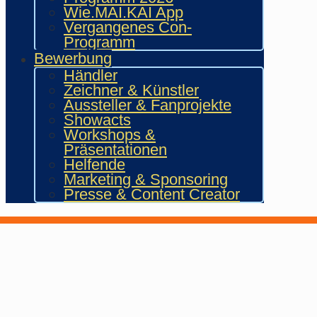
Wie.MAI.KAI App
Vergangenes Con-
Programm
Bewerbung
Händler
Zeichner & Künstler
Aussteller & Fanprojekte
Showacts
Workshops &
Präsentationen
Helfende
Marketing & Sponsoring
Presse & Content Creator