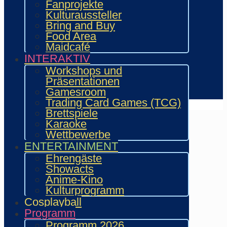
Fanprojekte
Aussteller & Fanprojekte
Kulturaussteller
Showacts
Bring and Buy
Workshops & Präsentationen
Food Area
Helfende
Maidcafé
Marketing & Sponsoring
INTERAKTIV
Presse & Content Creator
Workshops und
Präsentationen
Verein wie.mai.kai e. V
Gamesroom
Kontakt
Trading Card Games (TCG)
Brettspiele
Karaoke
Wettbewerbe
ENTERTAINMENT
Ehrengäste
Showacts
Anime-Kino
Kulturprogramm
Cosplayball
Programm
Programm 2026