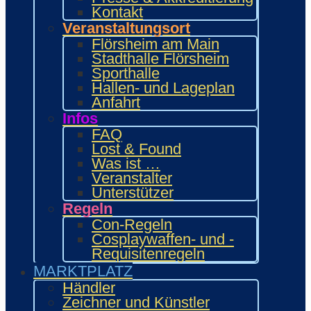
Food Area
Kontakt
Maidcafé
Veranstaltungsort
INTERAKTIV
Flörsheim am Main
Workshops und Präsentationen
Stadthalle Flörsheim
Gamesroom
Sporthalle
Trading Card Games (TCG)
Hallen- und Lageplan
Brettspiele
Anfahrt
Karaoke
Infos
Wettbewerbe
FAQ
ENTERTAINMENT
Lost & Found
Ehrengäste
Was ist …
Showacts
Veranstalter
Anime-Kino
Unterstützer
Kulturprogramm
Regeln
Cosplayball
Programm
Con-Regeln
Programm 2026
Cosplaywaffen- und -
Wie.MAI.KAI App
Requisitenregeln
Vergangenes Con-Programm
MARKTPLATZ
Bewerbung
Händler
Händler
Zeichner und Künstler
Zeichner & Künstler