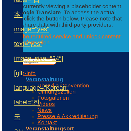
You are currently viewing a placeholder content
from
Google Translate
. To access the actual
本“
content, click the button below. Please note that
this will share data with third-party providers.
image=“yes“
Accept the required service and unlock content
Further information
text=“yes“
Contact
✕
image_size=“24″]
✕
[glt
Con-Info
Veranstaltung
Über die Convention
language=“Korean“
Öffnungszeiten
Fotogalerien
label=“한
Videos
News
국
Presse & Akkreditierung
Kontakt
Veranstaltungsort