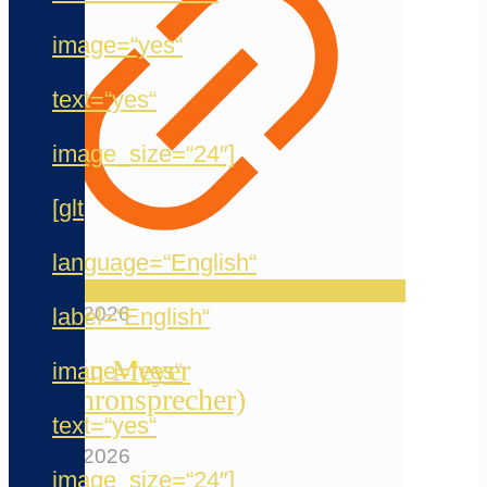
image=“yes“
text=“yes“
image_size=“24″]
[glt
language=“English“
20. Mai 2026
label=“English“
Jermain Meyer
image=“yes“
(Synchronsprecher)
text=“yes“
12. Mai 2026
image_size=“24″]