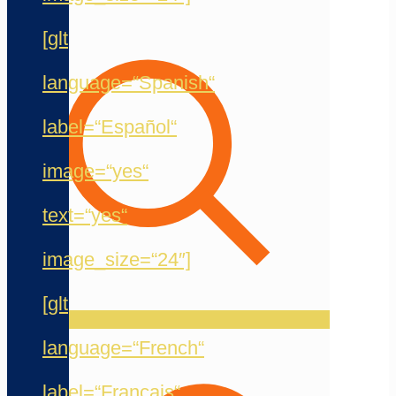
[glt
language=“Spanish“
label=“Español“
image=“yes“
text=“yes“
image_size=“24″]
[glt
language=“French“
label=“Français“