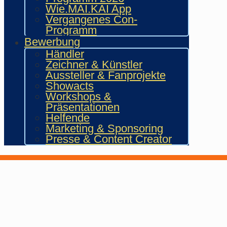
Wie.MAI.KAI App
Vergangenes Con-
Programm
Bewerbung
Händler
Zeichner & Künstler
Aussteller & Fanprojekte
Showacts
Workshops &
Präsentationen
Helfende
Marketing & Sponsoring
Presse & Content Creator