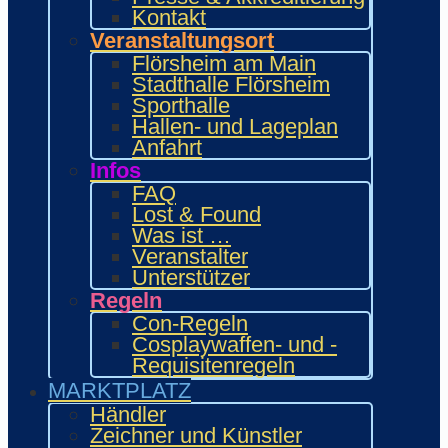
INTERAKTIV
Kontakt
Workshops und Präsentationen
Veranstaltungsort
Gamesroom
Flörsheim am Main
Trading Card Games (TCG)
Stadthalle Flörsheim
Brettspiele
Sporthalle
Karaoke
Hallen- und Lageplan
Wettbewerbe
Anfahrt
ENTERTAINMENT
Infos
Ehrengäste
FAQ
Showacts
Lost & Found
Anime-Kino
Was ist …
Kulturprogramm
Veranstalter
Cosplayball
Unterstützer
Programm
Regeln
Programm 2026
Con-Regeln
Wie.MAI.KAI App
Cosplaywaffen- und -
Vergangenes Con-Programm
Requisitenregeln
Bewerbung
MARKTPLATZ
Händler
Zeichner & Künstler
Händler
Aussteller & Fanprojekte
Zeichner und Künstler