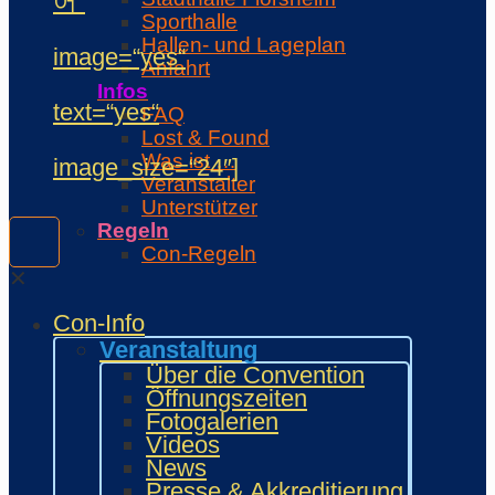
어“
Sporthalle
Hallen- und Lageplan
image=“yes“
Anfahrt
Infos
text=“yes“
FAQ
Lost & Found
Was ist …
image_size=“24″]
Veranstalter
Unterstützer
Regeln
Con-Regeln
Cosplaywaffen- und -
✕
Requisitenregeln
Con-Info
MARKTPLATZ
Händler
Veranstaltung
Zeichner und Künstler
Über die Convention
Fanprojekte
Öffnungszeiten
Kulturaussteller
Fotogalerien
Bring and Buy
Videos
Food Area
News
Maidcafé
Presse & Akkreditierung