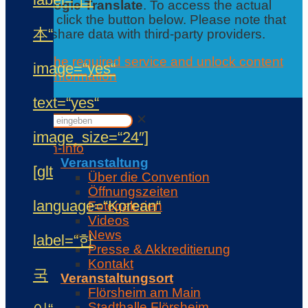
from
Google Translate
. To access the actual
content, click the button below. Please note that
本“
this will share data with third-party providers.
Accept the required service and unlock content
image=“yes“
Further information
Contact
text=“yes“
✕
✕
image_size=“24″]
Con-Info
Veranstaltung
[glt
Über die Convention
Öffnungszeiten
language=“Korean“
Fotogalerien
Videos
News
label=“한
Presse & Akkreditierung
Kontakt
국
Veranstaltungsort
Flörsheim am Main
Stadthalle Flörsheim