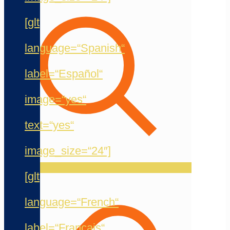
[glt
language=“Spanish“
label=“Español“
image=“yes“
text=“yes“
image_size=“24″]
[glt
language=“French“
label=“Français“