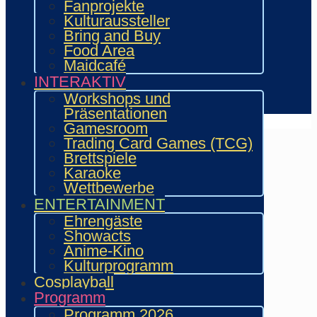
Showacts
Fanprojekte
Workshops & Präsentationen
Kulturaussteller
Helfende
Bring and Buy
Marketing & Sponsoring
Food Area
Presse & Content Creator
Maidcafé
INTERAKTIV
Verein wie.mai.kai e. V
Workshops und
Kontakt
Präsentationen
Gamesroom
Trading Card Games (TCG)
Brettspiele
Karaoke
Wettbewerbe
ENTERTAINMENT
Ehrengäste
Showacts
Anime-Kino
Kulturprogramm
Cosplayball
Programm
Programm 2026