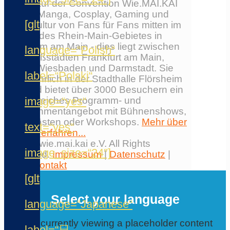
Erlebe auf der Convention Wie.MAI.KAI
Anime, Manga, Cosplay, Gaming und
[glt
Japankultur von Fans für Fans mitten im
Herzen des Rhein-Main-Gebietes in
Flörsheim am Main - dies liegt zwischen
language=“Polish“
den Großstädten Frankfurt am Main,
Mainz, Wiesbaden und Darmstadt. Sie
label=“Polski“
findet jährlich in der Stadthalle Flörsheim
statt und bietet über 3000 Besuchern ein
image=“yes“
umfangreiches Programm- und
Entertainmentangebot mit Bühnenshows,
Ehrengästen oder Workshops.
Mehr über
text=“yes“
die Con erfahren...
© 2026 wie.mai.kai e.V. All Rights
image_size=“24″]
Reserved.
Impressum
|
Datenschutz
|
AGB
|
Kontakt
✕
[glt
Select your language
language=“Japanese“
You are currently viewing a placeholder content
label=“日