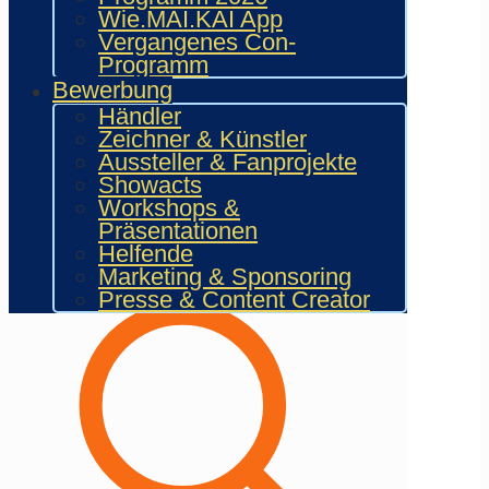
Wie.MAI.KAI App
Vergangenes Con-
23. Mai 2026
Programm
Bewerbung
Peggy Pollow
Händler
(Synchronsprecherin)
Zeichner & Künstler
Aussteller & Fanprojekte
Showacts
20. Mai 2026
Workshops &
Präsentationen
Helfende
Marketing & Sponsoring
Presse & Content Creator