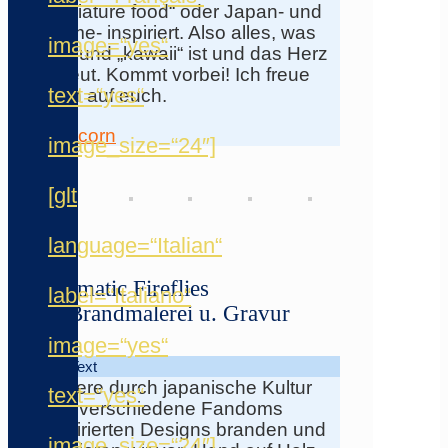
„miniature food“ oder Japan- und
Anime- inspiriert. Also alles, was
image=“yes“
süß und „kawaii“ ist und das Herz
erfreut. Kommt vorbei! Ich freue
text=“yes“
mich auf euch.
nunicorn
image_size=“24″]
[glt
language=“Italian“
Prismatic Fireflies
label=“Italiano“
★ Brandmalerei u. Gravur
image=“yes“
Info-Text
Unsere durch japanische Kultur
text=“yes“
und verschiedene Fandoms
inspirierten Designs branden und
image_size=“24″]