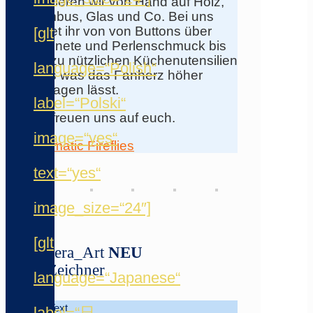
gravieren wir von Hand auf Holz,
Bambus, Glas und Co. Bei uns
findet ihr von von Buttons über
[glt
Magnete und Perlenschmuck bis
hin zu nützlichen Küchenutensilien
language=“Polish“
alles was das Fanherz höher
schlagen lässt.
label=“Polski“
Wir freuen uns auf euch.
image=“yes“
Prismatic Fireflies
text=“yes“
image_size=“24″]
[glt
Kurera_Art
NEU
★ Zeichner
language=“Japanese“
Info-Text
label=“日