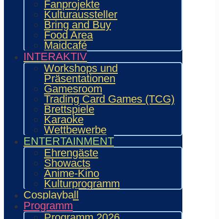
Fanprojekte
Kulturaussteller
Bring and Buy
Food Area
Maidcafé
INTERAKTIV
Workshops und
Präsentationen
Gamesroom
Trading Card Games (TCG)
Brettspiele
Karaoke
Wettbewerbe
ENTERTAINMENT
Ehrengäste
Showacts
Anime-Kino
Kulturprogramm
Cosplayball
Programm
Programm 2026