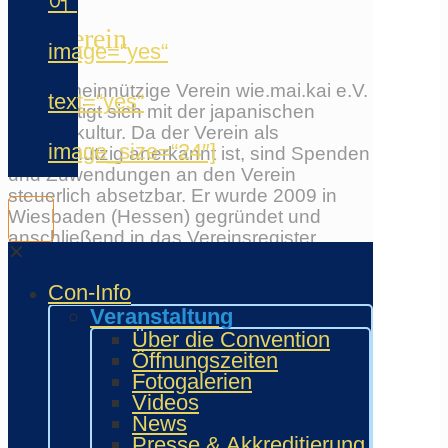
어“
Der Verein
image=“yes“
Der gemeinnützige Verein wie.mai.kai e.V.
text=“yes“
beschäftigt sich mit der japanischen
Populärkultur. Da der Verein als
image_size=“24″]
gemeinnützig anerkannt ist, sind Spenden
und Zuwendungen an den Verein
steuerlich absetzbar. Er wurde 2009 in
Wiesbaden (Hessen) gegründet und
anschließend in das Vereinsregister
✕
Wiesbaden eingetragen. Die Aktivitäten
und Veranstaltungen umfassen viele
Con-Info
Bereiche, wie Musik, Kunst oder
Veranstaltung
Videogames. Dabei steht die persönliche
Über die Convention
Begegnung stets im Vordergrund.
Mehr
Öffnungszeiten
über den Verein erfahren...
Fotogalerien
Videos
Social Media
News
Presse & Akkreditierung