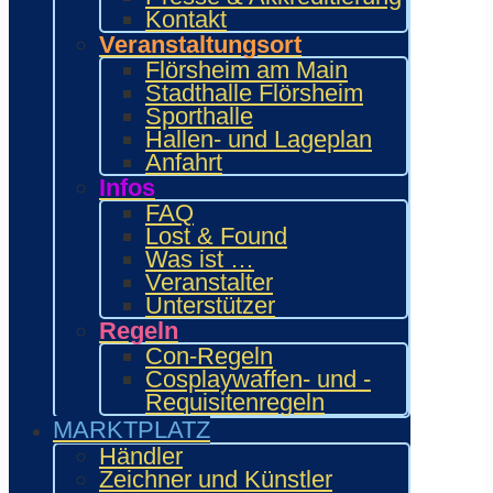
Kontakt
Veranstaltungsort
Flörsheim am Main
Stadthalle Flörsheim
Sporthalle
Neuste Posts
Hallen- und Lageplan
Anfahrt
23. Mai 2026
Infos
FAQ
Lost & Found
Was ist …
Veranstalter
Unterstützer
Regeln
Con-Regeln
Cosplaywaffen- und -
Requisitenregeln
MARKTPLATZ
Händler
Zeichner und Künstler