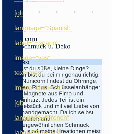
[glt
language=“Spanish“
nunicorn
label=“Español“
★ Schmuck u. Deko
image=“yes“
Info-Text
Liebst du süße, kleine Dinge?
text=“yes“
Dann bist du bei mir genau richtig.
Bei Nunicorn findest du Ohrringe,
image_size=“24″]
Ketten, Ringe, Schlüsselanhänger
und Magnete aus Fimo und
Resinharz. Jedes Teil ist ein
[glt
Einzelstück und mit viel Liebe von
mir handgemacht. Da ich selbst
language=“French“
Miniaturen und
außergewöhnlichen Schmuck
liebe, sind meine Kreationen meist
label=“Français“