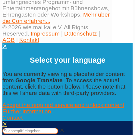
umfangreiches Programm- und
Entertainmentangebot mit Bühnenshows,
Ehrengästen oder Workshops.
Mehr über
die Con erfahren...
© 2026 wie.mai.kai e.V. All Rights
Reserved.
Impressum
|
Datenschutz
|
AGB
|
Kontakt
✕
Select your language
You are currently viewing a placeholder content
from
Google Translate
. To access the actual
content, click the button below. Please note that
this will share data with third-party providers.
Accept the required service and unlock content
Further information
Contact
✕
✕