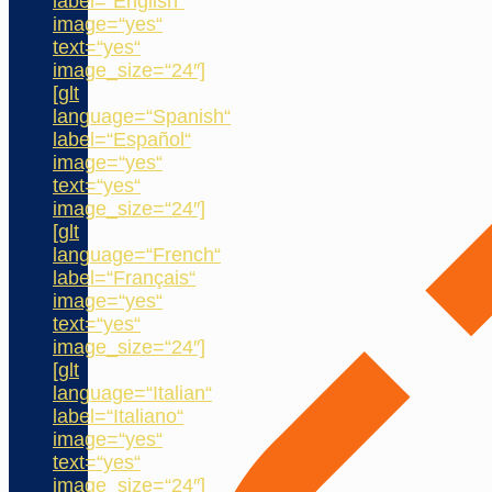
label=“English“
image=“yes“
text=“yes“
image_size=“24″]
[glt
language=“Spanish“
label=“Español“
image=“yes“
text=“yes“
image_size=“24″]
[glt
language=“French“
label=“Français“
image=“yes“
text=“yes“
image_size=“24″]
[glt
language=“Italian“
label=“Italiano“
image=“yes“
text=“yes“
image_size=“24″]