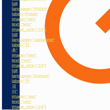
[glt
language=“Polish“
label=“Polski“
image=“yes“
text=“yes“
image_size=“24″]
[glt
language=“Japanese“
label=“日
本“
image=“yes“
text=“yes“
image_size=“24″]
[glt
language=“Korean“
label=“한
국
어“
image=“yes“
text=“yes“
image_size=“24″]