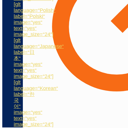
[glt
language=“Polish“
label=“Polski“
image=“yes“
text=“yes“
image_size=“24″]
[glt
language=“Japanese“
label=“日
本“
image=“yes“
text=“yes“
image_size=“24″]
[glt
language=“Korean“
label=“한
국
어“
image=“yes“
text=“yes“
image_size=“24″]