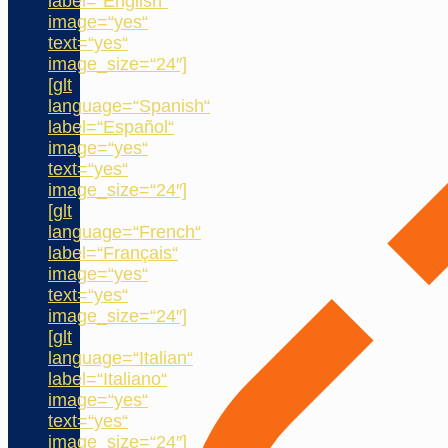
label=“English“
image=“yes“
text=“yes“
image_size=“24″]
[glt
language=“Spanish“
label=“Español“
image=“yes“
text=“yes“
image_size=“24″]
[glt
language=“French“
label=“Français“
image=“yes“
text=“yes“
image_size=“24″]
[glt
language=“Italian“
label=“Italiano“
image=“yes“
text=“yes“
image_size=“24″]