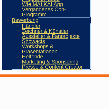
Wie.MAI.KAI App
Vergangenes Con-
Programm
Bewerbung
Händler
Zeichner & Künstler
Aussteller & Fanprojekte
Showacts
Workshops &
Präsentationen
Helfende
Marketing & Sponsoring
Presse & Content Creator