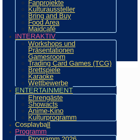
Fanprojekte
Aussteller & Fanprojekte
Kulturaussteller
Showacts
Bring and Buy
Workshops & Präsentationen
Food Area
Helfende
Maidcafé
Marketing & Sponsoring
INTERAKTIV
Presse & Content Creator
Workshops und
Präsentationen
Verein wie.mai.kai e. V
Gamesroom
Kontakt
Trading Card Games (TCG)
Brettspiele
Karaoke
Wettbewerbe
ENTERTAINMENT
Ehrengäste
Showacts
Anime-Kino
Kulturprogramm
Cosplayball
Programm
Programm 2026