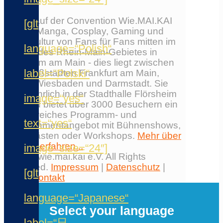
Erlebe auf der Convention Wie.MAI.KAI
[glt
Anime, Manga, Cosplay, Gaming und
Japankultur von Fans für Fans mitten im
language=“Polish“
Herzen des Rhein-Main-Gebietes in
Flörsheim am Main - dies liegt zwischen
label=“Polski“
den Großstädten Frankfurt am Main,
Mainz, Wiesbaden und Darmstadt. Sie
findet jährlich in der Stadthalle Flörsheim
image=“yes“
statt und bietet über 3000 Besuchern ein
umfangreiches Programm- und
text=“yes“
Entertainmentangebot mit Bühnenshows,
Ehrengästen oder Workshops.
Mehr über
die Con erfahren...
image_size=“24″]
© 2026 wie.mai.kai e.V. All Rights
Reserved.
Impressum
|
Datenschutz
|
[glt
AGB
|
Kontakt
✕
language=“Japanese“
Select your language
label=“日