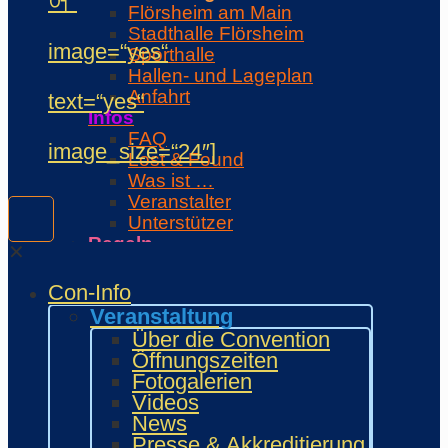
어“
Flörsheim am Main
Stadthalle Flörsheim
image=“yes“
Sporthalle
Hallen- und Lageplan
Anfahrt
text=“yes“
Infos
FAQ
image_size=“24″]
Lost & Found
Was ist …
Veranstalter
Unterstützer
Regeln
✕
Con-Regeln
Cosplaywaffen- und -
Con-Info
Requisitenregeln
Veranstaltung
MARKTPLATZ
Über die Convention
Händler
Öffnungszeiten
Zeichner und Künstler
Fotogalerien
Fanprojekte
Videos
Kulturaussteller
News
Bring and Buy
Presse & Akkreditierung