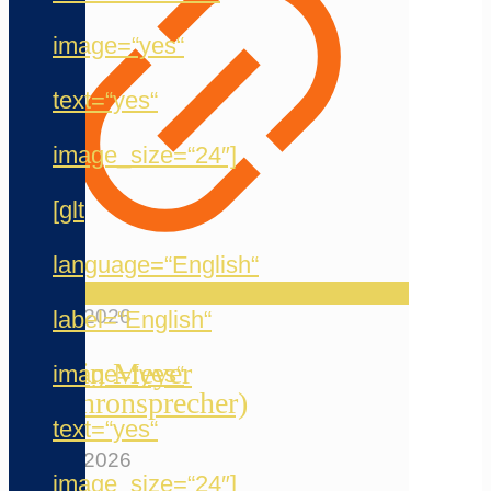
image=“yes“
text=“yes“
image_size=“24″]
[glt
language=“English“
20. Mai 2026
label=“English“
Jermain Meyer
image=“yes“
(Synchronsprecher)
text=“yes“
12. Mai 2026
image_size=“24″]