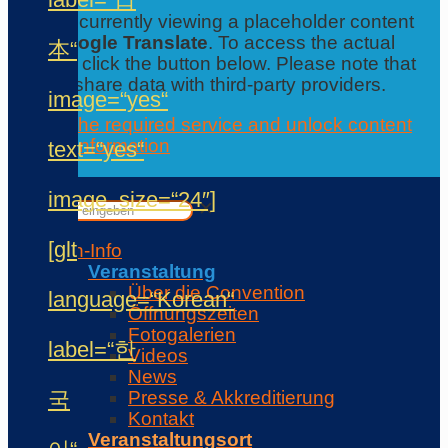
You are currently viewing a placeholder content
from
Google Translate
. To access the actual
本“
content, click the button below. Please note that
this will share data with third-party providers.
image=“yes“
Accept the required service and unlock content
Further information
text=“yes“
Contact
✕
image_size=“24″]
✕
[glt
Con-Info
Veranstaltung
Über die Convention
language=“Korean“
Öffnungszeiten
Fotogalerien
label=“한
Videos
News
국
Presse & Akkreditierung
Kontakt
Veranstaltungsort