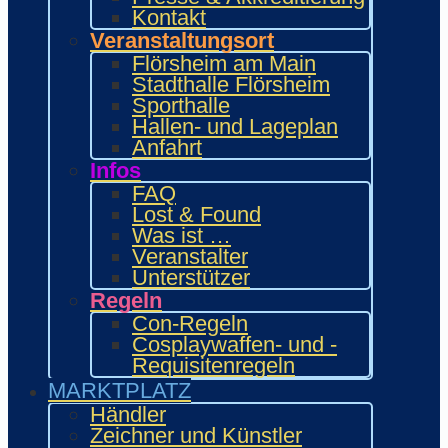
Food Area
Kontakt
Maidcafé
Veranstaltungsort
INTERAKTIV
Flörsheim am Main
Workshops und Präsentationen
Stadthalle Flörsheim
Gamesroom
Sporthalle
Trading Card Games (TCG)
Hallen- und Lageplan
Brettspiele
Anfahrt
Karaoke
Infos
Wettbewerbe
FAQ
ENTERTAINMENT
Lost & Found
Ehrengäste
Was ist …
Showacts
Veranstalter
Anime-Kino
Unterstützer
Kulturprogramm
Regeln
Cosplayball
Programm
Con-Regeln
Programm 2026
Cosplaywaffen- und -
Wie.MAI.KAI App
Requisitenregeln
Vergangenes Con-Programm
MARKTPLATZ
Bewerbung
Händler
Händler
Zeichner und Künstler
Zeichner & Künstler