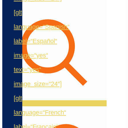
[glt
language=“Spanish“
label=“Español“
image=“yes“
text=“yes“
image_size=“24″]
[glt
language=“French“
label=“Français“