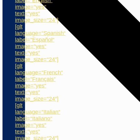
label=“English“
image=“yes“
text=“yes“
image_size=“24″]
[glt
language=“Spanish“
label=“Español“
image=“yes“
text=“yes“
image_size=“24″]
[glt
language=“French“
label=“Français“
image=“yes“
text=“yes“
image_size=“24″]
[glt
language=“Italian“
label=“Italiano“
image=“yes“
text=“yes“
image_size=“24″]