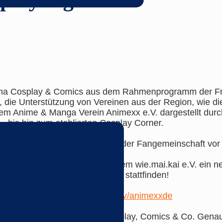
Thema Cosplay & Comics aus dem Rahmenprogramm der F
 die Unterstützung von Vereinen aus der Region, wie die
tem Anime & Manga Verein Animexx e.V. dargestellt dur
– bis hin zum etablierten Cosplay Corner.
Kostümen und der Austausch der Fangemeinschaft vor Or
exx e.V., CosDay e.V. und dem wie.mai.kai e.V. ein ne
020 als Livestream auf Twitch stattfinden!
x gehosted:
https://www.twitch.tv/animexxde
ustausch und vieles mehr zu Cosplay, Comics & Co. Ge