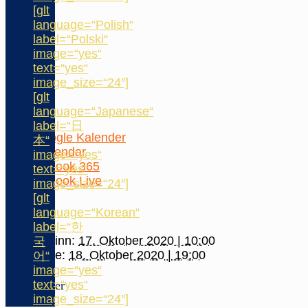
[glt
language=“Polish“
label=“Polski“
image=“yes“
text=“yes“
image_size=“24″]
[glt
language=“Japanese“
label=“日
Google Kalender
本“
iCalendar
image=“yes“
Outlook 365
text=“yes“
Outlook Live
image_size=“24″]
[glt
Details
language=“Korean“
label=“한
Beginn:
17. Oktober 2020 | 10:00
국
Ende:
18. Oktober 2020 | 19:00
어“
image=“yes“
text=“yes“
Veranstalter
image_size=“24″]