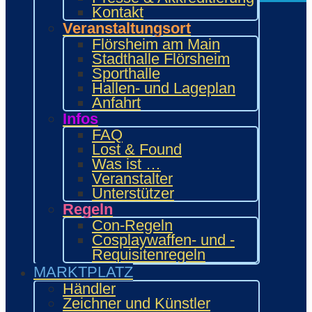
✕
Kontakt
✕
Veranstaltungsort
Flörsheim am Main
Con-Info
Stadthalle Flörsheim
Veranstaltung
Sporthalle
Über die Convention
Hallen- und Lageplan
Öffnungszeiten
Anfahrt
Fotogalerien
Infos
Videos
FAQ
News
Lost & Found
Presse & Akkreditierung
Was ist …
Kontakt
Veranstalter
Veranstaltungsort
Unterstützer
Flörsheim am Main
Regeln
Stadthalle Flörsheim
Con-Regeln
Sporthalle
Cosplaywaffen- und -
Hallen- und Lageplan
Requisitenregeln
Anfahrt
MARKTPLATZ
Infos
Händler
FAQ
Zeichner und Künstler
Lost & Found