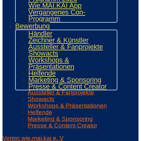
Wie.MAI.KAI App
ENTERTAINMENT
Vergangenes Con-
Ehrengäste
Programm
Showacts
Bewerbung
Anime-Kino
Händler
Kulturprogramm
Zeichner & Künstler
Cosplayball
Aussteller & Fanprojekte
Programm
Showacts
Programm 2026
Workshops &
Wie.MAI.KAI App
Präsentationen
Vergangenes Con-Programm
Helfende
Bewerbung
Marketing & Sponsoring
Händler
Presse & Content Creator
Zeichner & Künstler
Aussteller & Fanprojekte
Showacts
Workshops & Präsentationen
Helfende
Marketing & Sponsoring
Presse & Content Creator
Verein wie.mai.kai e. V