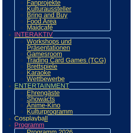
Fanprojekte
Was ist …
Kulturaussteller
Veranstalter
Bring and Buy
Unterstützer
Food Area
Regeln
Maidcafé
Con-Regeln
Cosplaywaffen- und -
INTERAKTIV
Requisitenregeln
Workshops und
MARKTPLATZ
Präsentationen
Händler
Gamesroom
Zeichner und Künstler
Trading Card Games (TCG)
Fanprojekte
Brettspiele
Kulturaussteller
Karaoke
Bring and Buy
Wettbewerbe
Food Area
ENTERTAINMENT
Maidcafé
Ehrengäste
INTERAKTIV
Showacts
Workshops und Präsentationen
Anime-Kino
Gamesroom
Kulturprogramm
Trading Card Games (TCG)
Cosplayball
Brettspiele
Programm
Karaoke
Programm 2026
Wettbewerbe