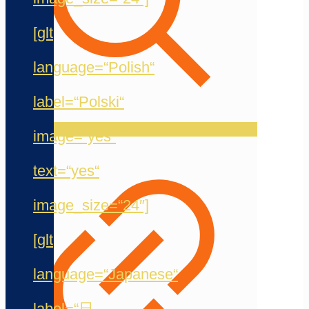
[glt
language=“Polish“
label=“Polski“
image=“yes“
text=“yes“
image_size=“24″]
[glt
language=“Japanese“
label=“日