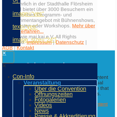
어“
findet jährlich in der Stadthalle Flörsheim
statt und bietet über 3000 Besuchern ein
image=“yes“
umfangreiches Programm- und
Entertainmentangebot mit Bühnenshows,
Ehrengästen oder Workshops.
Mehr über
text=“yes“
die Con erfahren...
© 2026 wie.mai.kai e.V. All Rights
image_size=“24″]
Reserved.
Impressum
|
Datenschutz
|
AGB
|
Kontakt
✕
Select your language
✕
Con-Info
You are currently viewing a placeholder content
Veranstaltung
from
Google Translate
. To access the actual
Über die Convention
content, click the button below. Please note that
Öffnungszeiten
this will share data with third-party providers.
Fotogalerien
Accept the required service and unlock content
Videos
Further information
News
Contact
Presse & Akkreditierung