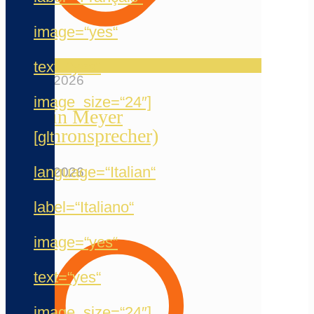
image=“yes“
text=“yes“
20. Mai 2026
image_size=“24″]
Jermain Meyer
(Synchronsprecher)
[glt
language=“Italian“
12. Mai 2026
label=“Italiano“
image=“yes“
text=“yes“
image_size=“24″]