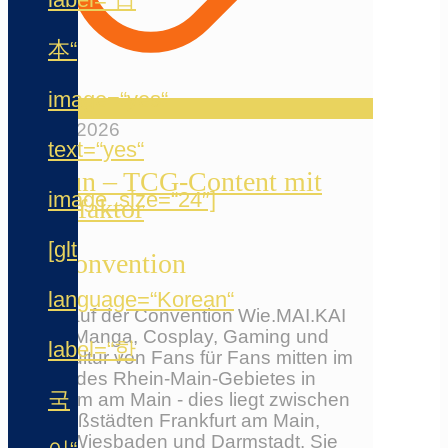
本“
image=“yes“
12. Mai 2026
text=“yes“
Reelfun – TCG-Content mit
image_size=“24″]
Chaosfaktor
[glt
Die Convention
language=“Korean“
Erlebe auf der Convention Wie.MAI.KAI
Anime, Manga, Cosplay, Gaming und
label=“한
Japankultur von Fans für Fans mitten im
Herzen des Rhein-Main-Gebietes in
국
Flörsheim am Main - dies liegt zwischen
den Großstädten Frankfurt am Main,
Mainz, Wiesbaden und Darmstadt. Sie