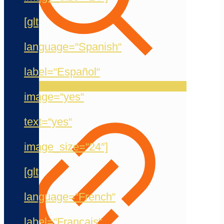
[glt
language=“Spanish“
label=“Español“
image=“yes“
text=“yes“
image_size=“24″]
[glt
language=“French“
label=“Français“