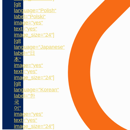
[glt
language=“Polish“
label=“Polski“
image=“yes“
text=“yes“
image_size=“24″]
[glt
language=“Japanese“
label=“日
本“
image=“yes“
text=“yes“
image_size=“24″]
[glt
language=“Korean“
label=“한
국
어“
image=“yes“
text=“yes“
image_size=“24″]