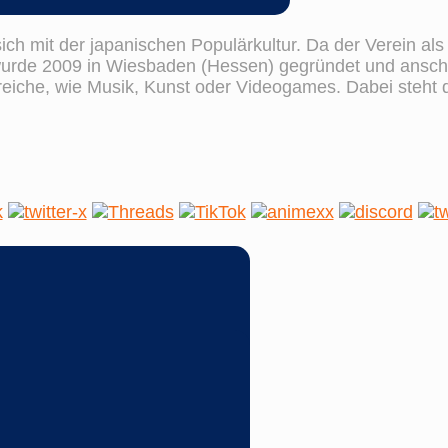
sich mit der japanischen Populärkultur. Da der Verein al
wurde 2009 in Wiesbaden (Hessen) gegründet und anschl
ereiche, wie Musik, Kunst oder Videogames. Dabei steht