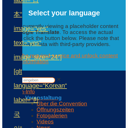
Select your language
本“
You are currently viewing a placeholder content
image=“yes“
from
Google Translate
. To access the actual
content, click the button below. Please note that
text=“yes“
this will share data with third-party providers.
Accept the required service and unlock content
image_size=“24″]
Further information
Contact
[glt
✕
✕
language=“Korean“
Con-Info
Veranstaltung
label=“한
Über die Convention
Öffnungszeiten
국
Fotogalerien
Videos
News