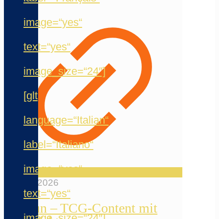
image=“yes“
text=“yes“
image_size=“24″]
[glt
language=“Italian“
label=“Italiano“
image=“yes“
12. Mai 2026
text=“yes“
Reelfun – TCG-Content mit
image_size=“24″]