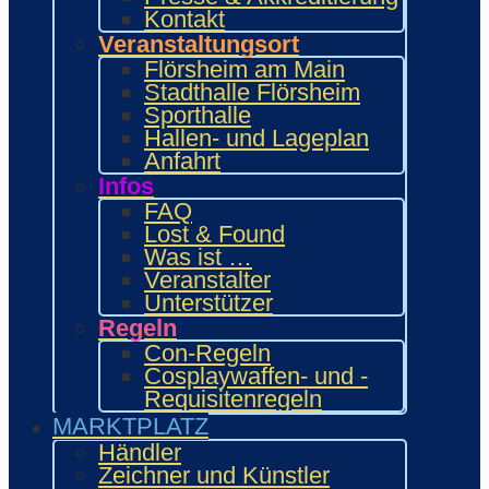
Fanprojekte
Kontakt
Kulturaussteller
Veranstaltungsort
Bring and Buy
Flörsheim am Main
Food Area
Stadthalle Flörsheim
Maidcafé
Sporthalle
INTERAKTIV
Hallen- und Lageplan
Workshops und Präsentationen
Anfahrt
Gamesroom
Infos
Trading Card Games (TCG)
FAQ
Brettspiele
Lost & Found
Karaoke
Was ist …
Wettbewerbe
Veranstalter
ENTERTAINMENT
Unterstützer
Ehrengäste
Regeln
Showacts
Con-Regeln
Anime-Kino
Cosplaywaffen- und -
Kulturprogramm
Requisitenregeln
Cosplayball
MARKTPLATZ
Programm
Programm 2026
Händler
Wie.MAI.KAI App
Zeichner und Künstler