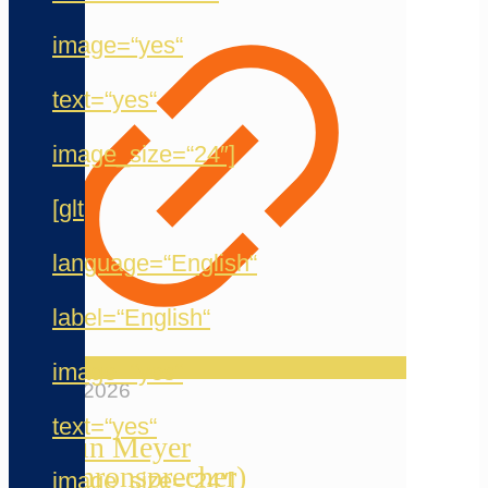
image=“yes“
text=“yes“
image_size=“24″]
[glt
language=“English“
label=“English“
image=“yes“
20. Mai 2026
text=“yes“
Jermain Meyer
(Synchronsprecher)
image_size=“24″]