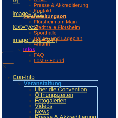
어“
Presse & Akkreditierung
Kontakt
image=“yes“
Veranstaltungsort
Flörsheim am Main
text=“yes“
Stadthalle Flörsheim
Sporthalle
Hallen- und Lageplan
image_size=“24″]
Anfahrt
Infos
FAQ
Lost & Found
Was ist …
✕
Veranstalter
Con-Info
Unterstützer
Regeln
Veranstaltung
Con-Regeln
Über die Convention
Cosplaywaffen- und -
Öffnungszeiten
Requisitenregeln
Fotogalerien
MARKTPLATZ
Videos
Händler
News
Zeichner und Künstler
Presse & Akkreditierung