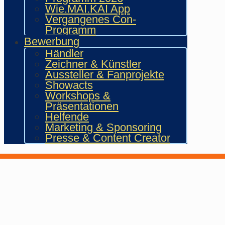
Wie.MAI.KAI App
Vergangenes Con-
Programm
Bewerbung
Händler
Zeichner & Künstler
Aussteller & Fanprojekte
Showacts
Workshops &
Präsentationen
Helfende
Marketing & Sponsoring
Presse & Content Creator