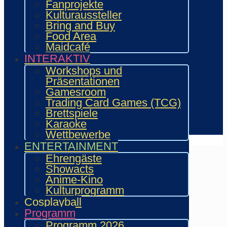
Vergangenes Con-Programm
Fanprojekte
Bewerbung
Kulturaussteller
Händler
Bring and Buy
Zeichner & Künstler
Food Area
Aussteller & Fanprojekte
Maidcafé
Showacts
INTERAKTIV
Workshops & Präsentationen
Workshops und
Helfende
Präsentationen
Marketing & Sponsoring
Gamesroom
Presse & Content Creator
Trading Card Games (TCG)
Brettspiele
Verein wie.mai.kai e. V
Karaoke
Kontakt
Wettbewerbe
ENTERTAINMENT
Ehrengäste
Showacts
Anime-Kino
Kulturprogramm
Cosplayball
Programm
Programm 2026