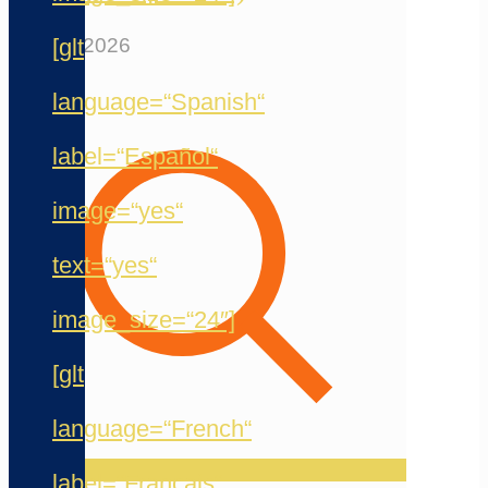
[glt
12. Mai 2026
language=“Spanish“
label=“Español“
image=“yes“
text=“yes“
image_size=“24″]
[glt
language=“French“
label=“Français“