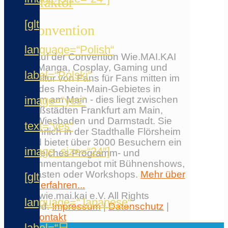
Chaosfaktor
[glt
Die Convention
language=“Polish“
Erlebe auf der Convention Wie.MAI.KAI
Anime, Manga, Cosplay, Gaming und
label=“Polski“
Japankultur von Fans für Fans mitten im
Herzen des Rhein-Main-Gebietes in
image=“yes“
Flörsheim am Main - dies liegt zwischen
den Großstädten Frankfurt am Main,
Mainz, Wiesbaden und Darmstadt. Sie
text=“yes“
findet jährlich in der Stadthalle Flörsheim
statt und bietet über 3000 Besuchern ein
image_size=“24″]
umfangreiches Programm- und
Entertainmentangebot mit Bühnenshows,
Ehrengästen oder Workshops.
Mehr über
[glt
die Con erfahren...
© 2026 wie.mai.kai e.V. All Rights
language=“Japanese“
Reserved.
Impressum
|
Datenschutz
|
AGB
|
Kontakt
label=“日
✕