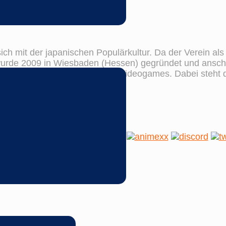
sich mit der japanischen Populärkultur. Da der Verein al
wurde 2009 in Wiesbaden (Hessen) gegründet und anschl
ereiche, wie Musik, Kunst oder Videogames. Dabei steht