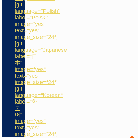
[glt
language=“Polish“
label=“Polski“
image=“yes“
text=“yes“
image_size=“24″]
[glt
language=“Japanese“
label=“日
本“
image=“yes“
text=“yes“
image_size=“24″]
[glt
language=“Korean“
label=“한
국
어“
image=“yes“
text=“yes“
image_size=“24″]