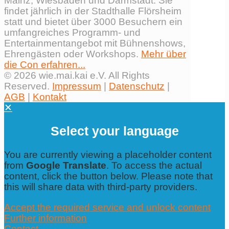
Mainz, Wiesbaden und Darmstadt. Sie
findet jährlich in der Stadthalle Flörsheim
statt und bietet über 3000 Besuchern ein
umfangreiches Programm- und
Entertainmentangebot mit Bühnenshows,
Ehrengästen oder Workshops.
Mehr über
die Con erfahren...
© 2026 wie.mai.kai e.V. All Rights
Reserved.
Impressum
|
Datenschutz
|
AGB
|
Kontakt
✕
Select your language
You are currently viewing a placeholder content
from
Google Translate
. To access the actual
content, click the button below. Please note that
this will share data with third-party providers.
Accept the required service and unlock content
Further information
Contact