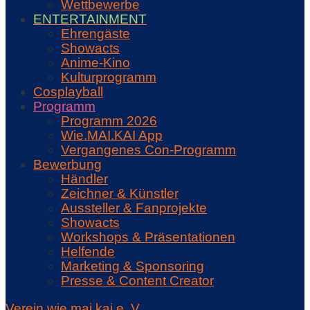
Wettbewerbe
ENTERTAINMENT
Ehrengäste
Showacts
Anime-Kino
Kulturprogramm
Cosplayball
Programm
Programm 2026
Wie.MAI.KAI App
Vergangenes Con-Programm
Bewerbung
Händler
Zeichner & Künstler
Aussteller & Fanprojekte
Showacts
Workshops & Präsentationen
Helfende
Marketing & Sponsoring
Presse & Content Creator
Verein wie.mai.kai e. V