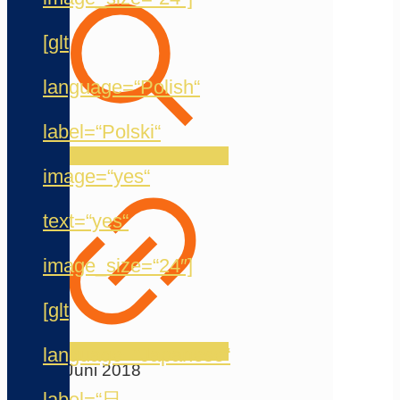
[glt
language=“Polish“
label=“Polski“
image=“yes“
text=“yes“
image_size=“24″]
[glt
language=“Japanese“
18. Juni 2018
label=“日