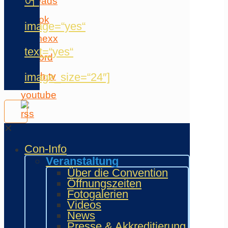
어“
image=“yes“
text=“yes“
image_size=“24″]
✕
Kommende
Con-Info
Veranstaltungen
Veranstaltung
Über die Convention
Juni
Öffnungszeiten
5
Fotogalerien
5.
Videos
Juni
News
2027
Presse & Akkreditierung
-