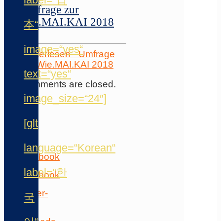
Umfrage zur
Wie.MAI.KAI 2018
本“
image=“yes“
Weiterlesen
- Umfrage
zur Wie.MAI.KAI 2018
text=“yes“
Comments are closed.
image_size=“24″]
Folge
uns
[glt
auf
…
language=“Korean“
label=“한
국