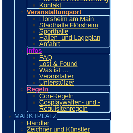
Kontakt
6.
Juni
Veranstaltungsort
2027
Flörsheim am Main
Stadthalle Flörsheim
Sporthalle
Wie.MAI.KAI
Hallen- und Lageplan
2027
Anfahrt
Infos
Kalender
FAQ
anzeigen
Lost & Found
Was ist …
Weitere
Veranstalter
Japan-
Unterstützer
Events
Regeln
im
Rhein-
Con-Regeln
Main-
Cosplaywaffen- und -
Gebiet
Requisitenregeln
MARKTPLATZ
Händler
Zeichner und Künstler