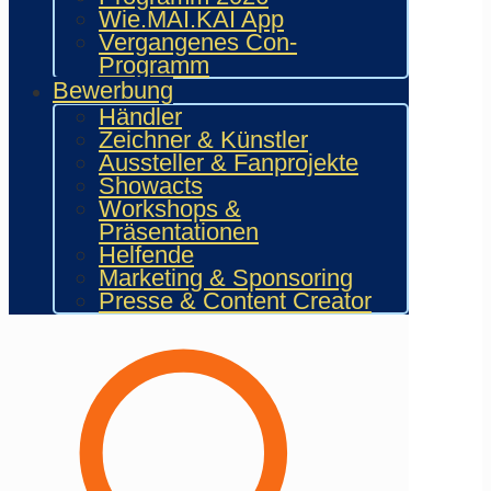
Wie.MAI.KAI App
Social Media
Vergangenes Con-
Programm
Bewerbung
Händler
Zeichner & Künstler
Aussteller & Fanprojekte
Neuste Posts
Showacts
Workshops &
Präsentationen
23. Mai 2026
Helfende
Marketing & Sponsoring
Presse & Content Creator