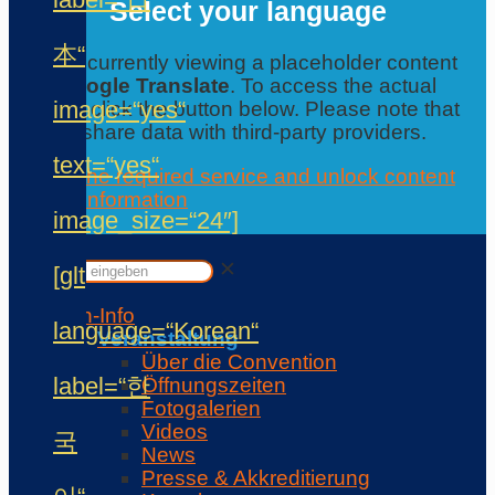
Select your language
本“
You are currently viewing a placeholder content
from
Google Translate
. To access the actual
image=“yes“
content, click the button below. Please note that
this will share data with third-party providers.
text=“yes“
Accept the required service and unlock content
Further information
image_size=“24″]
Contact
✕
✕
[glt
Con-Info
language=“Korean“
Veranstaltung
Über die Convention
label=“한
Öffnungszeiten
Fotogalerien
Videos
국
News
Presse & Akkreditierung