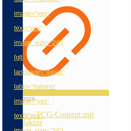
image=“yes“
text=“yes“
image_size=“24″]
[glt
language=“Italian“
label=“Italiano“
12. Mai 2026
image=“yes“
Reelfun – TCG-Content mit
text=“yes“
Chaosfaktor
image_size=“24″]