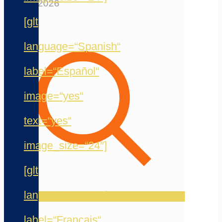
12. Mai 2026
[glt
language=“Spanish“
label=“Español“
image=“yes“
text=“yes“
image_size=“24″]
[glt
language=“French“
label=“Français“