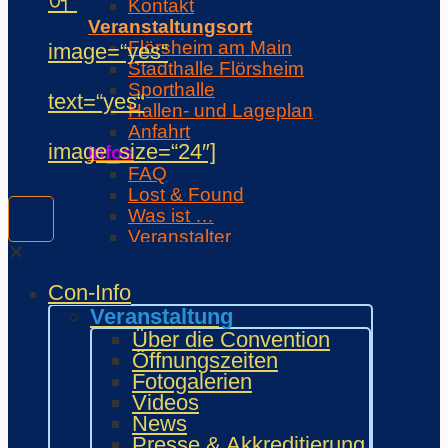
어“
Kontakt
Veranstaltungsort
Flörsheim am Main
image=“yes“
Stadthalle Flörsheim
Sporthalle
text=“yes“
Hallen- und Lageplan
Anfahrt
image_size=“24″]
Infos
FAQ
Lost & Found
Was ist …
Veranstalter
✕
Unterstützer
Regeln
Con-Info
Con-Regeln
Veranstaltung
Cosplaywaffen- und -
Über die Convention
Requisitenregeln
Öffnungszeiten
MARKTPLATZ
Fotogalerien
Händler
Videos
Zeichner und Künstler
News
Fanprojekte
Presse & Akkreditierung
Kulturaussteller