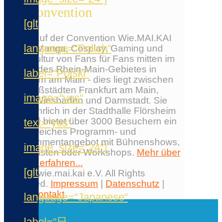
Die Convention
[glt
Erlebe auf der Convention Wie.MAI.KAI
language=“Polish“
Anime, Manga, Cosplay, Gaming und
Japankultur von Fans für Fans mitten im
Herzen des Rhein-Main-Gebietes in
label=“Polski“
Flörsheim am Main - dies liegt zwischen
den Großstädten Frankfurt am Main,
image=“yes“
Mainz, Wiesbaden und Darmstadt. Sie
findet jährlich in der Stadthalle Flörsheim
statt und bietet über 3000 Besuchern ein
text=“yes“
umfangreiches Programm- und
Entertainmentangebot mit Bühnenshows,
image_size=“24″]
Ehrengästen oder Workshops.
Mehr über
die Con erfahren...
[glt
© 2026 wie.mai.kai e.V. All Rights
Reserved.
Impressum
|
Datenschutz
|
AGB
|
Kontakt
language=“Japanese“
✕
label=“日