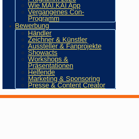
Wie.MAI.KAI App
Vergangenes Con-
Programm
Bewerbung
Händler
Zeichner & Künstler
Aussteller & Fanprojekte
Showacts
Workshops &
Präsentationen
Helfende
Marketing & Sponsoring
Presse & Content Creator