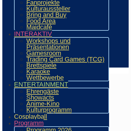
Fanprojekte
Händler
Kulturaussteller
Zeichner & Künstler
Bring and Buy
Aussteller & Fanprojekte
Food Area
Showacts
Maidcafé
Workshops & Präsentationen
INTERAKTIV
Helfende
Workshops und
Marketing & Sponsoring
Präsentationen
Presse & Content Creator
Gamesroom
Verein wie.mai.kai e. V
Trading Card Games (TCG)
Kontakt
Brettspiele
Karaoke
Wettbewerbe
ENTERTAINMENT
Ehrengäste
Showacts
Anime-Kino
Kulturprogramm
Cosplayball
Programm
Programm 2026