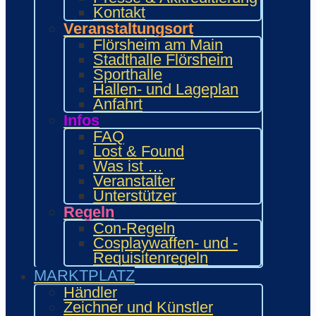
Kontakt
Bring and Buy
Veranstaltungsort
Food Area
Flörsheim am Main
Maidcafé
Stadthalle Flörsheim
INTERAKTIV
Sporthalle
Workshops und Präsentationen
Hallen- und Lageplan
Gamesroom
Anfahrt
Trading Card Games (TCG)
Brettspiele
Infos
Karaoke
FAQ
Wettbewerbe
Lost & Found
ENTERTAINMENT
Was ist …
Ehrengäste
Veranstalter
Showacts
Unterstützer
Anime-Kino
Regeln
Kulturprogramm
Con-Regeln
Cosplayball
Cosplaywaffen- und -
Programm
Requisitenregeln
Programm 2026
MARKTPLATZ
Wie.MAI.KAI App
Händler
Vergangenes Con-Programm
Zeichner und Künstler
Bewerbung