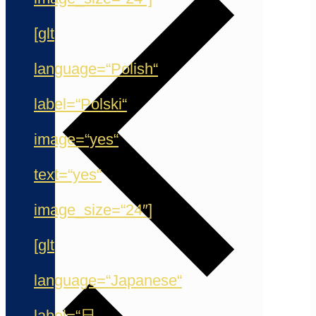
[glt
language=“Polish“
label=“Polski“
image=“yes“
text=“yes“
image_size=“24″]
[glt
language=“Japanese“
label=“日