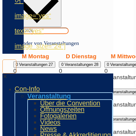
어“
image=“yes“
text=“yes“
Kalender von Veranstaltungen
image_size=“24″]
M
Montag
D
Dienstag
M
Mittw
0 Veranstaltungen
27
0 Veranstaltungen
28
0 Veranstaltung
0
0
0
✕
Veranstaltungen,
Veranstaltungen,
Veranstaltu
27
28
29
Con-Info
0 Veranstaltungen
3
0 Veranstaltungen
4
0 Veranstaltung
Veranstaltung
0
0
0
Über die Convention
Veranstaltungen,
Veranstaltungen,
Veranstaltu
Öffnungszeiten
3
4
5
Fotogalerien
0 Veranstaltungen
10
0 Veranstaltungen
11
0 Veranstaltung
Videos
0
0
0
News
Veranstaltungen,
Veranstaltungen,
Veranstaltu
Presse & Akkreditierung