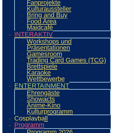
Fanprojekte
Kulturaussteller
Bring and Buy
Food Area
Maidcafé
INTERAKTIV
Workshops und
Präsentationen
Gamesroom
Hinweis
Trading Card Games (TCG)
Es wurden keine Ergebnisse
Brettspiele
gefunden.
Karaoke
Wettbewerbe
ENTERTAINMENT
Ehrengäste
Showacts
Anime-Kino
Kulturprogramm
Cosplayball
Programm
Programm 2026