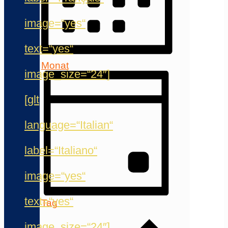
image=“yes“
text=“yes“
Monat
image_size=“24″]
[glt
language=“Italian“
label=“Italiano“
image=“yes“
text=“yes“
Tag
image_size=“24″]