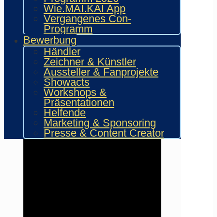
Wie.MAI.KAI App
Vergangenes Con-
Programm
Bewerbung
Händler
Zeichner & Künstler
Hinweis
Aussteller & Fanprojekte
Es gibt keine Veranstaltungen an
Showacts
diesem Tag.
Workshops &
Präsentationen
Helfende
Marketing & Sponsoring
Presse & Content Creator