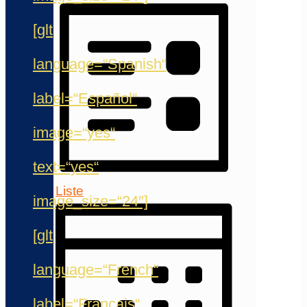
[glt
language=“Spanish“
label=“Español“
image=“yes“
text=“yes“
Liste
image_size=“24″]
[glt
language=“French“
label=“Français“