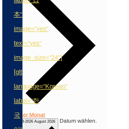
本“
image=“yes“
text=“yes“
image_size=“24″]
[glt
language=“Korean“
label=“한
국
Dieser Monat
Datum wählen.
06-08-2026
August 2026