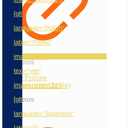
[glt
language=“Polish“
label=“Polski“
image=“yes“
23. Mai 2026
text=“yes“
Peggy Pollow
(Synchronsprecherin)
image_size=“24″]
[glt
20. Mai 2026
language=“Japanese“
label=“日