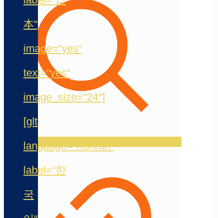
本“
image=“yes“
text=“yes“
image_size=“24″]
[glt
language=“Korean“
label=“한
국