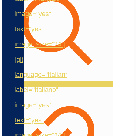
image=“yes“
text=“yes“
image_size=“24″]
[glt
language=“Italian“
label=“Italiano“
image=“yes“
text=“yes“
image_size=“24″]