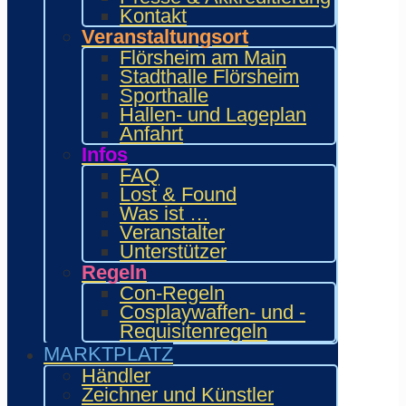
Kontakt
Veranstaltungsort
Flörsheim am Main
Stadthalle Flörsheim
Sporthalle
Hallen- und Lageplan
Anfahrt
Infos
FAQ
Lost & Found
Was ist …
Veranstalter
Unterstützer
Regeln
Con-Regeln
Cosplaywaffen- und -
Requisitenregeln
MARKTPLATZ
Händler
Zeichner und Künstler