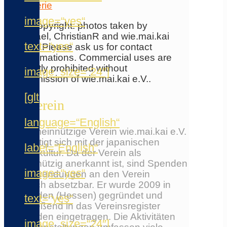
Galerie
image=“yes“
© Copyright: photos taken by
Azrael, ChristianR and wie.mai.kai
text=“yes“
e.V.. Please ask us for contact
informations. Commercial uses are
strictly prohibited without
image_size=“24″]
permission of wie.mai.kai e.V..
[glt
Der Verein
language=“English“
Der gemeinnützige Verein wie.mai.kai e.V.
beschäftigt sich mit der japanischen
label=“English“
Populärkultur. Da der Verein als
gemeinnützig anerkannt ist, sind Spenden
image=“yes“
und Zuwendungen an den Verein
steuerlich absetzbar. Er wurde 2009 in
Wiesbaden (Hessen) gegründet und
text=“yes“
anschließend in das Vereinsregister
Wiesbaden eingetragen. Die Aktivitäten
image_size=“24″]