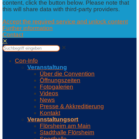
content, click the button below. Please note that
this will share data with third-party providers.
Accept the required service and unlock content
Further information
Contact
✕
✕
Con-Info
Veranstaltung
Über die Convention
Öffnungszeiten
Fotogalerien
Videos
News
Presse & Akkreditierung
Kontakt
Veranstaltungsort
Flörsheim am Main
Stadthalle Flörsheim
Sporthalle