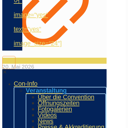
어“
image=“yes“
text=“yes“
image_size=“24″]
20. Mai 2026
✕
Jermain Meyer
Con-Info
(Synchronsprecher)
Veranstaltung
Über die Convention
Öffnungszeiten
12. Mai 2026
Fotogalerien
Videos
News
Presse & Akkreditierung