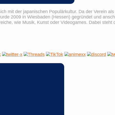
sich mit der japanischen Populärkultur. Da der Verein al
wurde 2009 in Wiesbaden (Hessen) gegründet und anschl
ereiche, wie Musik, Kunst oder Videogames. Dabei steht