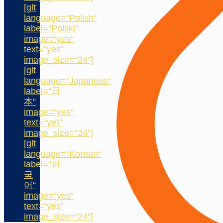
[glt
language=“Polish“
label=“Polski“
image=“yes“
text=“yes“
image_size=“24″]
[glt
language=“Japanese“
label=“日
本“
image=“yes“
text=“yes“
image_size=“24″]
[glt
language=“Korean“
label=“한
국
어“
image=“yes“
text=“yes“
image_size=“24″]