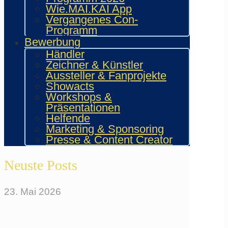
anschließend in das Vereinsregister
Wie.MAI.KAI App
Wiesbaden eingetragen. Die Aktivitäten
Vergangenes Con-
und Veranstaltungen umfassen viele
Programm
Bereiche, wie Musik, Kunst oder
Bewerbung
Videogames. Dabei steht die persönliche
Händler
Begegnung stets im Vordergrund.
Mehr
Zeichner & Künstler
über den Verein erfahren...
Aussteller & Fanprojekte
Showacts
Social Media
Workshops &
Präsentationen
Helfende
Marketing & Sponsoring
Presse & Content Creator
Neuste Posts
23. Mai 2026