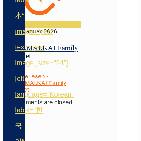
本“
image=“yes“
22. Januar 2026
text=“yes“
Wie.MAI.KAI Family
Ticket
image_size=“24″]
Weiterlesen
-
[glt
Wie.MAI.KAI Family
Ticket
language=“Korean“
Comments are closed.
label=“한
Folge
uns
국
auf
…