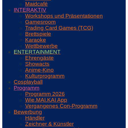
Maidcafé
INTERAKTIV
Workshops und Präsentationen
Gamesroom
Trading Card Games (TCG)
Brettspiele
Karaoke
Wettbewerbe
ENTERTAINMENT
Ehrengäste
Showacts
Anime-Kino
Kulturprogramm
Cosplayball
Programm
Programm 2026
Wie.MAI.KAI App
Vergangenes Con-Programm
Bewerbung
Händler
Zeichner & Künstler