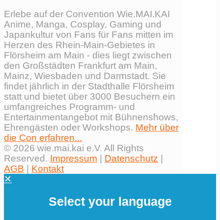
Erlebe auf der Convention Wie.MAI.KAI
Anime, Manga, Cosplay, Gaming und
Japankultur von Fans für Fans mitten im
Herzen des Rhein-Main-Gebietes in
Flörsheim am Main - dies liegt zwischen
den Großstädten Frankfurt am Main,
Mainz, Wiesbaden und Darmstadt. Sie
findet jährlich in der Stadthalle Flörsheim
statt und bietet über 3000 Besuchern ein
umfangreiches Programm- und
Entertainmentangebot mit Bühnenshows,
Ehrengästen oder Workshops.
Mehr über
die Con erfahren...
© 2026 wie.mai.kai e.V. All Rights
Reserved.
Impressum
|
Datenschutz
|
AGB
|
Kontakt
✕
Select your language