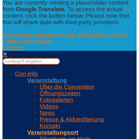
You are currently viewing a placeholder content
from
Google Translate
. To access the actual
content, click the button below. Please note that
this will share data with third-party providers.
Accept the required service and unlock content
Further information
Contact
✕
✕
Con-Info
Veranstaltung
Über die Convention
Öffnungszeiten
Fotogalerien
Videos
News
Presse & Akkreditierung
Kontakt
Veranstaltungsort
Flörsheim am Main