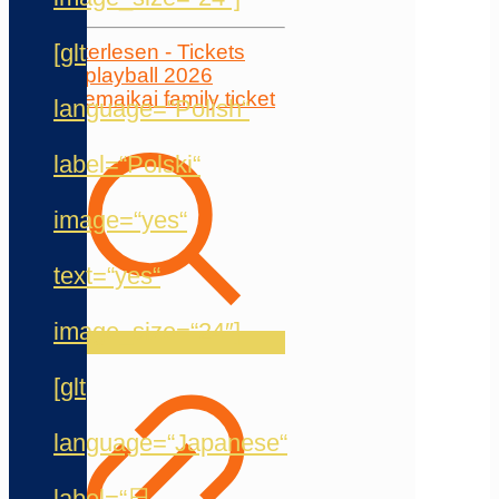
[glt
Weiterlesen
- Tickets
Cosplayball 2026
language=“Polish“
label=“Polski“
image=“yes“
text=“yes“
image_size=“24″]
[glt
language=“Japanese“
label=“日