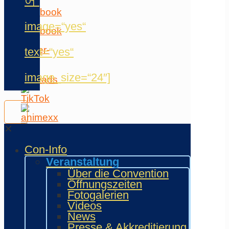
어“
image=“yes“
text=“yes“
image_size=“24″]
✕
Con-Info
Veranstaltung
Über die Convention
Öffnungszeiten
Fotogalerien
Videos
News
Kommende
Presse & Akkreditierung