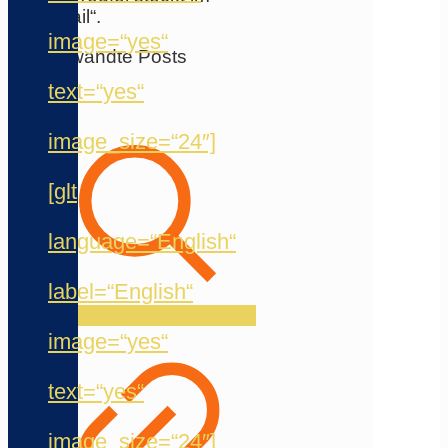
Detail“.
image=“yes“
Verwandte Posts
text=“yes“
image_size=“24″]
[glt
language=“English“
label=“English“
image=“yes“
text=“yes“
image_size=“24″]